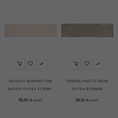


ABSOLUT MURANO PINK
CERRAD PALETTE BEIGE
GLOSSY PŁYTKA ŚCIENNA
PŁYTKA ŚCIENNA
7,5X30 G1
KLINKIEROWA 7,4X30 G1
Cena
Cena
116,60 zł
96,19 zł
2
2
za m
za m