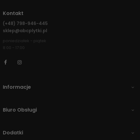
Kontakt
(+48)
798-946-445
sklep@abcplytki.pl
poniedziałek - piątek
8:00 - 17:00
Facebook
Instagram
Informacje

Biuro Obsługi

Dodatki
