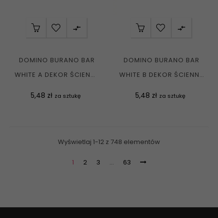


DOMINO BURANO BAR
DOMINO BURANO BAR
WHITE A DEKOR ŚCIENNY
WHITE B DEKOR ŚCIENNY
7,8X23,7 G1
7,8X23,7 G1
Cena
Cena
5,48 zł
5,48 zł
za sztukę
za sztukę
Wyświetlaj 1-12 z 748 elementów
1
2
3
…
63