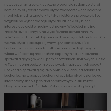
nowoczesnym ujęciu, klasyczna elegancja rodem ze starej
kamienicy czy też kremowa płytka zaakcentowana kolorem
mebli lub modną tapetą – to tylko niektóre z propozycji. Bez
względu na wybór rodzaju płytki do łazienki czy kuchni –
interesujący efekt wizualny jest pewny. W kolekcji można
znaleźć różne pomysły na wykończenie powierzchni. W
zależności od potrzeb będzie ona błyszcząca lub matowa. Co
ważne, płytki te stosuje się wewnątrz pomieszczeń, a
konkretnie – na ścianach. Płytki ceramiczne dzięki swym
właściwościom są materiałem odpornym na uszkodzenia i
sprawdzający się w wielu pomieszczeniach użytkowych. Gdzie
w Twoim domu będzie miejsce płytek inspirowanych cegłą?
Doskonale sprawdzą się jako płytki do kuchni, na ścianie za
kuchenką, na wysepce kuchennej czy jako płytki łazienkowe.
Internetowy sklep z płytkami ceramicznymi o strukturze
klasycznej cegiełki / jodełki.
Zobacz na www.abcplytki.pl