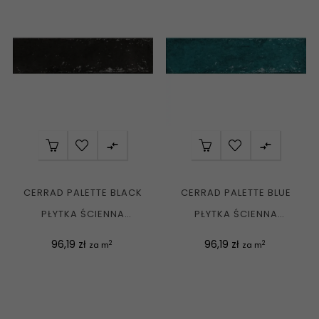


CERRAD PALETTE BLACK
CERRAD PALETTE BLUE
PŁYTKA ŚCIENNA
PŁYTKA ŚCIENNA
KLINKIEROWA 7,4X30 G1
KLINKIEROWA 7,4X30 G1
Cena
Cena
96,19 zł
96,19 zł
2
2
za m
za m