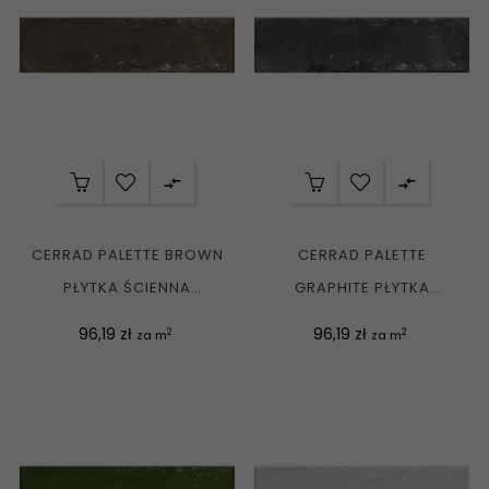


CERRAD PALETTE BROWN
CERRAD PALETTE
PŁYTKA ŚCIENNA
GRAPHITE PŁYTKA
KLINKIEROWA 7,4X30 G1
ŚCIENNA KLINKIEROWA
Cena
Cena
96,19 zł
96,19 zł
2
2
za m
za m
7,4X30 G1