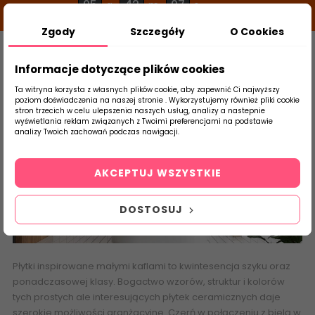
05
42
06
g
m
s
Zgody
Szczegóły
O Cookies
0
Szukaj
Informacje dotyczące plików cookies
Ta witryna korzysta z własnych plików cookie, aby zapewnić Ci najwyższy
poziom doświadczenia na naszej stronie . Wykorzystujemy również pliki cookie
stron trzecich w celu ulepszenia naszych usług, analizy a nastepnie
Strona Główna
Cegiełki
wyświetlania reklam związanych z Twoimi preferencjami na podstawie
produktu
analizy Twoich zachowań podczas nawigacji.
Cegiełki
AKCEPTUJ WSZYSTKIE
DOSTOSUJ
Płytki inspirowane małymi kaflami
to kwintesencja szyku oraz
ponadczasowej klasy.
Bogactwo wzorów
, struktur i kolorów
tych prostych ale interesujących płytek ceramicznych daje
szerokie możliwości aranżacyjne. Czerń w połączeniu z bielą w