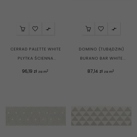


CERRAD PALETTE WHITE
DOMINO (TUBĄDZIN)
PŁYTKA ŚCIENNA
BURANO BAR WHITE
KLINKIEROWA 7,4X30 G1
PŁYTKA ŚCIENNA MAT....
Cena
Cena
96,19 zł
87,14 zł
2
2
za m
za m