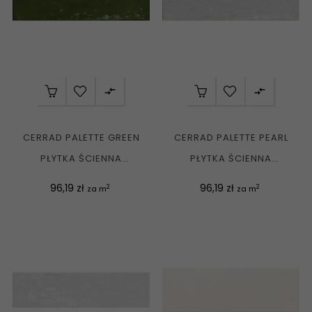


CERRAD PALETTE GREEN
CERRAD PALETTE PEARL
PŁYTKA ŚCIENNA
PŁYTKA ŚCIENNA
KLINKIEROWA 7,4X30 G1
KLINKIEROWA 7,4X30 G1
Cena
Cena
96,19 zł
96,19 zł
2
2
za m
za m