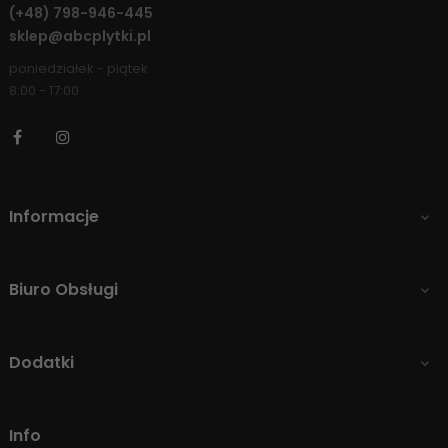
(+48)
798-946-445
sklep@abcplytki.pl
poniedziałek - piątek
8:00 - 17:00
Facebook
Instagram
Informacje

Biuro Obsługi

Dodatki

Info