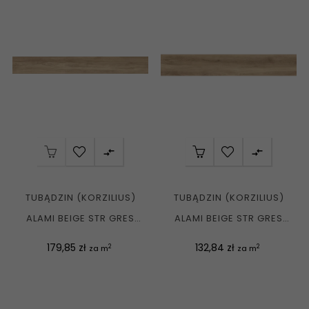


TUBĄDZIN (KORZILIUS)
TUBĄDZIN (KORZILIUS)
ALAMI BEIGE STR GRES
ALAMI BEIGE STR GRES
REKT. MAT....
REKT. MAT....
Cena
Cena
179,85 zł
132,84 zł
2
2
za m
za m