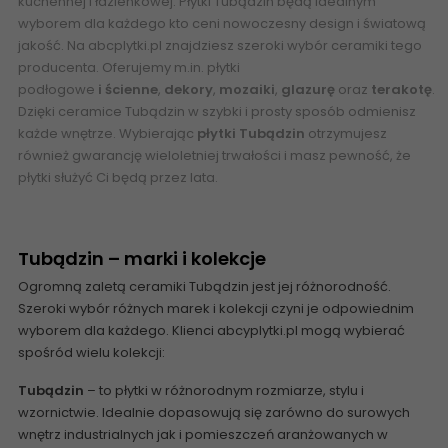
kuchennej i łazienkowej. Płytki Tubądzin będą idealnym
wyborem dla każdego kto ceni nowoczesny design i światową
jakość. Na abcplytki.pl znajdziesz szeroki wybór ceramiki tego
producenta. Oferujemy m.in.
płytki
podłogowe
i
ścienne
,
dekory
,
mozaiki
,
glazurę
oraz
terakotę
.
Dzięki ceramice Tubądzin w szybki i prosty sposób odmienisz
każde wnętrze. Wybierając
płytki
Tubądzin
otrzymujesz
również gwarancję wieloletniej trwałości i masz pewność, że
płytki służyć Ci będą przez lata.
Tubądzin – marki i kolekcje
Ogromną zaletą ceramiki Tubądzin jest jej różnorodność.
Szeroki wybór różnych marek i kolekcji czyni je odpowiednim
wyborem dla każdego. Klienci abcyplytki.pl mogą wybierać
spośród wielu kolekcji:
Tubądzin
– to płytki w różnorodnym rozmiarze, stylu i
wzornictwie. Idealnie dopasowują się zarówno do surowych
wnętrz industrialnych jak i pomieszczeń aranżowanych w