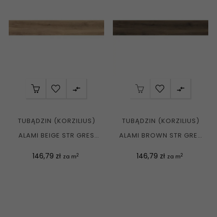


TUBĄDZIN (KORZILIUS)
TUBĄDZIN (KORZILIUS)
ALAMI BEIGE STR GRES
ALAMI BROWN STR GRES
REKT. MAT....
REKT. MAT....
Cena
Cena
146,79 zł
146,79 zł
2
2
za m
za m