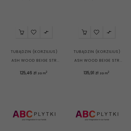


TUBĄDZIN (KORZILIUS)
TUBĄDZIN (KORZILIUS)
ASH WOOD BEIGE STR
ASH WOOD BEIGE STR
GRES REKT. MAT....
GRES REKT. MAT....
Cena
Cena
125,46 zł
135,91 zł
2
2
za m
za m