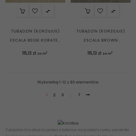


TUBĄDZIN (KORZILIUS)
TUBĄDZIN (KORZILIUS)
ESCALA BEIGE KORATER
ESCALA BROWN
PŁYTKA GRESOWA...
KORATER PŁYTKA
Cena
Cena
115,13 zł
115,13 zł
2
2
za m
za m
GRESOWA...
Wyświetlaj 1-12 z 80 elementów
1
2
3
…
7
Tubądzin
Korzilius
to jeden z liderów na polskim rynku ceramiki