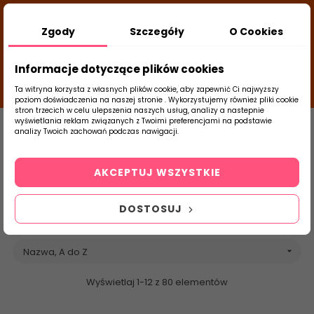
DODATKOWY RABAT Z KODEM:
NEWLOOK26
/
Zgody
Szczegóły
O Cookies
TUBADZIN
- DODAJ PRODUKT DO KOSZYKA, UŻYJ
23
KODÓW I SPRAWDŹ ILE ZAOSZCZĘDZISZ
d
close
Informacje dotyczące plików cookies
20
02
53
g
m
s
Ta witryna korzysta z własnych plików cookie, aby zapewnić Ci najwyższy
poziom doświadczenia na naszej stronie . Wykorzystujemy również pliki cookie
stron trzecich w celu ulepszenia naszych usług, analizy a nastepnie
Strona Główna
Korzilius
Brands
wyświetlania reklam związanych z Twoimi preferencjami na podstawie
analizy Twoich zachowań podczas nawigacji.
0
Lista produktów
Szukaj
marki Korzilius
AKCEPTUJ WSZYSTKIE
produktu
DOSTOSUJ
Nazwa, A do Z

Wyświetlaj 1-12 z 80 elementów