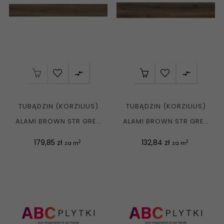


TUBĄDZIN (KORZILIUS)
TUBĄDZIN (KORZILIUS)
ALAMI BROWN STR GRES
ALAMI BROWN STR GRES
REKT. MAT....
REKT. MAT....
Cena
Cena
179,85 zł
132,84 zł
2
2
za m
za m