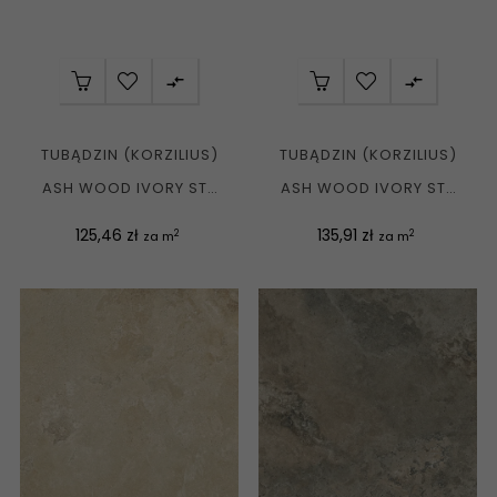


TUBĄDZIN (KORZILIUS)
TUBĄDZIN (KORZILIUS)
ASH WOOD IVORY STR
ASH WOOD IVORY STR
GRES REKT. MAT....
GRES REKT. MAT....
Cena
Cena
125,46 zł
135,91 zł
2
2
za m
za m