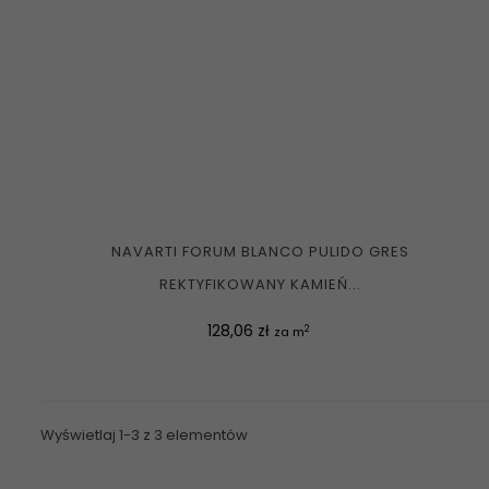
NAVARTI FORUM BLANCO PULIDO GRES
REKTYFIKOWANY KAMIEŃ...
Cena
128,06 zł
2
za m
Wyświetlaj 1-3 z 3 elementów