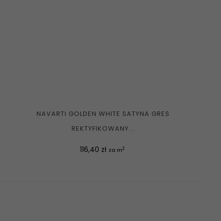
NAVARTI GOLDEN WHITE SATYNA GRES
REKTYFIKOWANY...
Cena
116,40 zł
2
za m