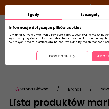
DODATKOWY RABAT Z KODEM:
NEWLOOK26
/
TUBADZI
Zgody
Szczegóły
Informacje dotyczące plików cookies
Płytki
Arm
Ta witryna korzysta z własnych plików cookie, aby zapewnić Ci najwyższy pozio
Wykorzystujemy również pliki cookie stron trzecich w celu ulepszenia naszych 
związanych z Twoimi preferencjami na podstawie analizy Twoich zachowań pod
DOSTOSUJ
AKCE
Strona Główna
Nava
Brands
Lista produktów mark