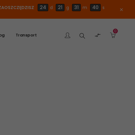
24
21
31
39
E ZAOSZCZĘDZISZ
d
g
m
s
close
0
Szukaj

og
Transport
produktu