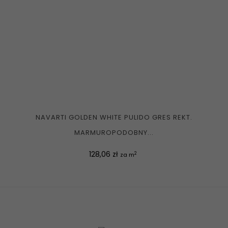
NAVARTI GOLDEN WHITE PULIDO GRES REKT.
MARMUROPODOBNY...
Cena
128,06 zł
2
za m