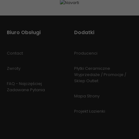
Biuro Obsługi
Dodatki
Contact
Producenci
Zwroty
Płytki Ceramiczne
Wyprzedaże / Promocje /
Sklep Outlet
FAQ - Najczęściej
Zadawane Pytania
Mapa Strony
Projekt Łazienki