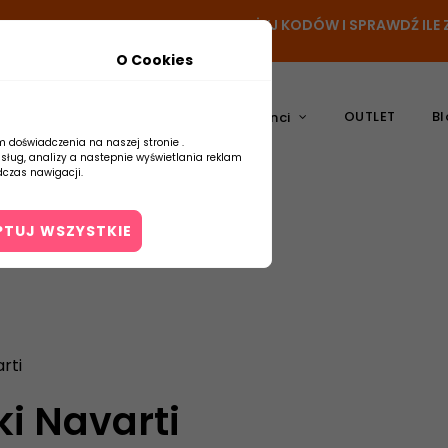
N
- DODAJ PRODUKT DO KOSZYKA, UŻYJ KODÓW I SPRAWDŹ IL
O Cookies
OUTLET
Bl
atura
Ceramika
Producenci
m doświadczenia na naszej stronie .
usług, analizy a nastepnie wyświetlania reklam
czas nawigacji.
PTUJ WSZYSTKIE
Kontakt
rti
i Navarti