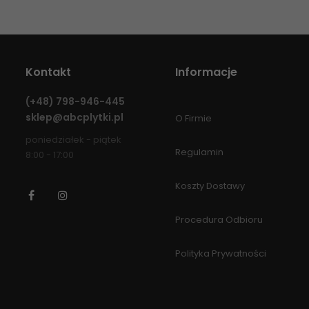
Kontakt
Informacje
(+48)
798-946-445
sklep@abcplytki.pl
O Firmie
poniedziałek - piątek
Regulamin
8:00 - 17:00
Koszty Dostawy
Facebook
Instagram
Procedura Odbioru
Polityka Prywatności