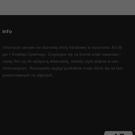
Info
Informacje cenowe nie stanowią oferty handlowej w rozumieniu Art.66
par.1 Kodeksu Cywilnego.
Znajdujące się na stronie znaki towarowe i
nazwy firm są ich wyłączną własnością, zostały użyte jedynie w celu
informacyjnym.
Rzeczywisty wygląd produktów może różnić się od tych
prezentowanych na zdjęciach.