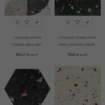


CODICER SONAR
CODICER SONAR DARK
CIMBRA GRES MAT.
GRES LASTRYKO 66X66
66X66 G1
G1
Cena
Cena
153,47 zł
76,01 zł
2
2
za m
za m