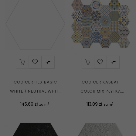


CODICER HEX BASIC
CODICER KASBAH
WHITE / NEUTRAL WHITE
COLOR MIX PŁYTKA
PŁYTKA GRESOWA...
GRESOWA ŚCIENNO-
Cena
Cena
145,69 zł
113,89 zł
2
2
za m
za m
PODŁOGOWA...