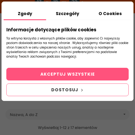
17
18
32
g
m
s
Zgody
Szczegóły
O Cookies
0
Szukaj
Informacje dotyczące plików cookies
Ta witryna korzysta z własnych plików cookie, aby zapewnić Ci najwyższy
poziom doświadczenia na naszej stronie . Wykorzystujemy również pliki cookie
stron trzecich w celu ulepszenia naszych usług, analizy a nastepnie
Strona Główna
Codicer
Brands
wyświetlania reklam związanych z Twoimi preferencjami na podstawie
produktu
analizy Twoich zachowań podczas nawigacji.
Lista produktów
marki Codicer
AKCEPTUJ WSZYSTKIE
DOSTOSUJ
Nazwa, A do Z

Wyświetlaj 1-12 z 17 elementów