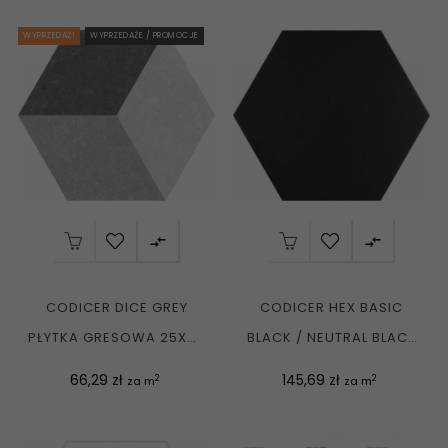
WYPRZEDAŻ!
WYPRZEDAŻE / PROMOCJE


CODICER DICE GREY
CODICER HEX BASIC
PŁYTKA GRESOWA 25X22
BLACK / NEUTRAL BLACK
G1
PŁYTKA GRESOWA...
Cena
Cena
66,29 zł
145,69 zł
2
2
za m
za m