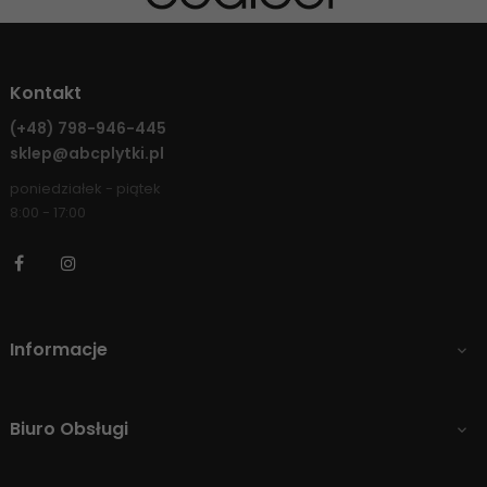
Kontakt
(+48)
798-946-445
sklep@abcplytki.pl
poniedziałek - piątek
8:00 - 17:00
Facebook
Instagram
Informacje

Biuro Obsługi
