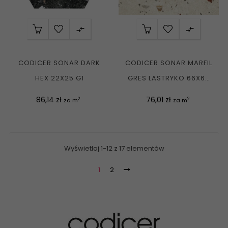


CODICER SONAR DARK
CODICER SONAR MARFIL
HEX 22X25 G1
GRES LASTRYKO 66X66
G1
Cena
Cena
86,14 zł
76,01 zł
2
2
za m
za m
Wyświetlaj 1-12 z 17 elementów
1
2