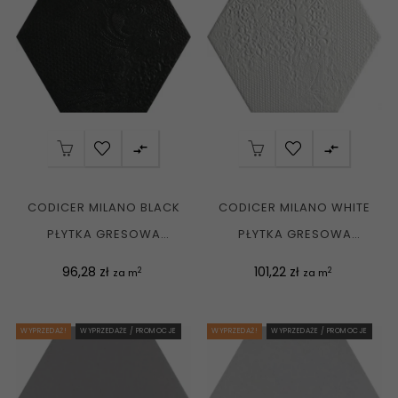


CODICER MILANO BLACK
CODICER MILANO WHITE
PŁYTKA GRESOWA
PŁYTKA GRESOWA
ŚCIENNO-
ŚCIENNO-
Cena
Cena
96,28 zł
101,22 zł
2
2
za m
za m
PODŁOGOWA...
PODŁOGOWA...
WYPRZEDAŻ!
WYPRZEDAŻE / PROMOCJE
WYPRZEDAŻ!
WYPRZEDAŻE / PROMOCJE