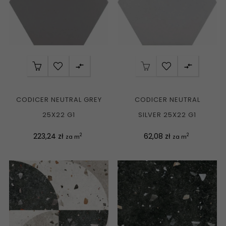


CODICER NEUTRAL GREY
CODICER NEUTRAL
25X22 G1
SILVER 25X22 G1
Cena
Cena
223,24 zł
62,08 zł
2
2
za m
za m