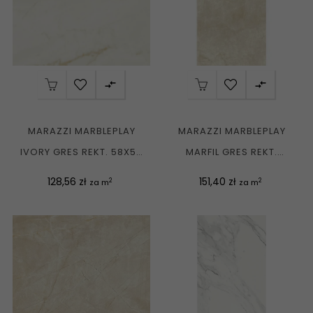


MARAZZI MARBLEPLAY
MARAZZI MARBLEPLAY
IVORY GRES REKT. 58X58
MARFIL GRES REKT.
G1
58X116 G1
Cena
Cena
128,56 zł
151,40 zł
2
2
za m
za m