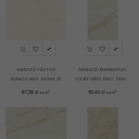


MARAZZI FACTOR
MARAZZI MARBLEPLAY
BIANCO MAT. 60X60 G1
IVORY GRES REKT. 58X116
G1
Cena
Cena
87,38 zł
151,40 zł
2
2
za m
za m