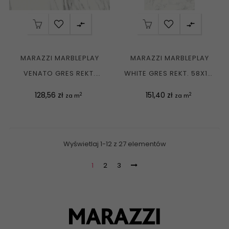


MARAZZI MARBLEPLAY
MARAZZI MARBLEPLAY
VENATO GRES REKT.
WHITE GRES REKT. 58X116
58X58 G1
G1
Cena
Cena
128,56 zł
151,40 zł
2
2
za m
za m
Wyświetlaj 1-12 z 27 elementów
1
2
3