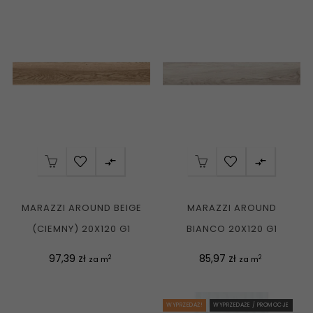


MARAZZI AROUND BEIGE
MARAZZI AROUND
(CIEMNY) 20X120 G1
BIANCO 20X120 G1
Cena
Cena
97,39 zł
85,97 zł
2
2
za m
za m
WYPRZEDAŻ!
WYPRZEDAŻE / PROMOCJE