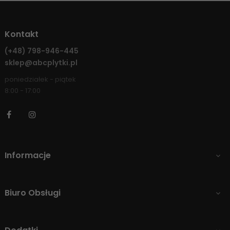
Kontakt
(+48)
798-946-445
sklep@abcplytki.pl
poniedziałek - piątek
8:00 - 17:00
Facebook
Instagram
Informacje

Biuro Obsługi
