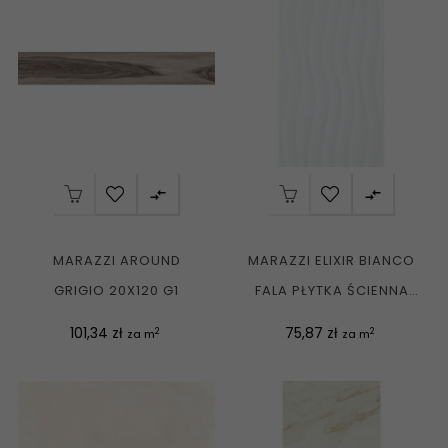


MARAZZI AROUND
MARAZZI ELIXIR BIANCO
GRIGIO 20X120 G1
FALA PŁYTKA ŚCIENNA
30X60 G1
Cena
Cena
101,34 zł
75,87 zł
2
2
za m
za m