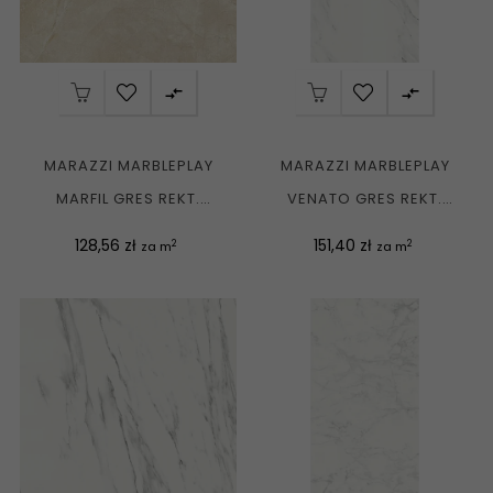


MARAZZI MARBLEPLAY
MARAZZI MARBLEPLAY
MARFIL GRES REKT.
VENATO GRES REKT.
58X58 G1
58X116 G1
Cena
Cena
128,56 zł
151,40 zł
2
2
za m
za m