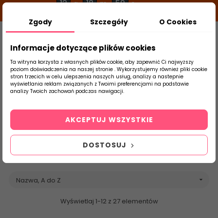
12
18
58
g
m
s
Zgody
Szczegóły
O Cookies
0
Szukaj
Informacje dotyczące plików cookies
Ta witryna korzysta z własnych plików cookie, aby zapewnić Ci najwyższy
poziom doświadczenia na naszej stronie . Wykorzystujemy również pliki cookie
stron trzecich w celu ulepszenia naszych usług, analizy a nastepnie
Strona Główna
Marazzi
Brands
wyświetlania reklam związanych z Twoimi preferencjami na podstawie
produktu
analizy Twoich zachowań podczas nawigacji.
Lista produktów
marki Marazzi
AKCEPTUJ WSZYSTKIE
DOSTOSUJ
Nazwa, A do Z

Wyświetlaj 1-12 z 27 elementów