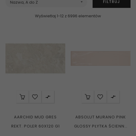
FILTRUJ
Nazwa, A do Z

Wyświetlaj 1-12 z 6996 elementów


AARCHID MUD GRES
ABSOLUT MURANO PINK
REKT. POLER 60X120 G1
GLOSSY PŁYTKA ŚCIENNA
7,5X30 G1