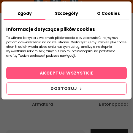
15
05
51
g
m
s
Zgody
Szczegóły
O Cookies
0
Szukaj
Informacje dotyczące plików cookies
Ta witryna korzysta z własnych plików cookie, aby zapewnić Ci najwyższy
Strona główna
poziom doświadczenia na naszej stronie . Wykorzystujemy również pliki cookie
stron trzecich w celu ulepszenia naszych usług, analizy a nastepnie
wyświetlania reklam związanych z Twoimi preferencjami na podstawie
produktu
analizy Twoich zachowań podczas nawigacji.
AKCEPTUJ WSZYSTKIE
DOSTOSUJ
Armatura
Betonopodobn