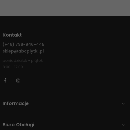
Kontakt
(+48)
798-946-445
sklep@abcplytki.pl
poniedziałek - piątek
8:00 - 17:00
Facebook
Instagram
Informacje

Biuro Obsługi
