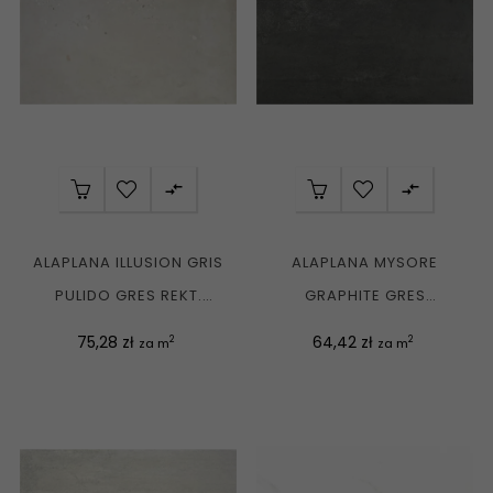


ALAPLANA ILLUSION GRIS
ALAPLANA MYSORE
PULIDO GRES REKT.
GRAPHITE GRES
POŁYSK 60X120 G1
KAMIENIOPODOBNY
Cena
Cena
75,28 zł
64,42 zł
2
2
za m
za m
REKT. MATE...