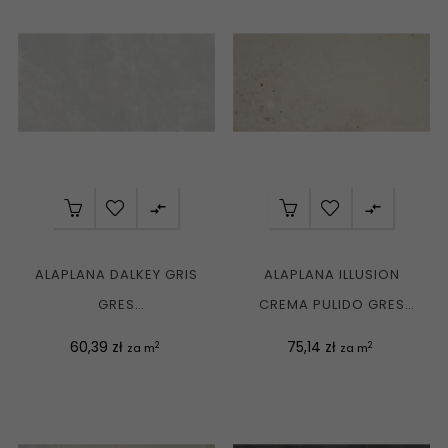


ALAPLANA DALKEY GRIS
ALAPLANA ILLUSION
GRES
CREMA PULIDO GRES
KAMIENIOPODOBNY
REKT. POŁYSK 60X120 G1
Cena
Cena
60,39 zł
75,14 zł
2
2
za m
za m
REKT. SATINATO...