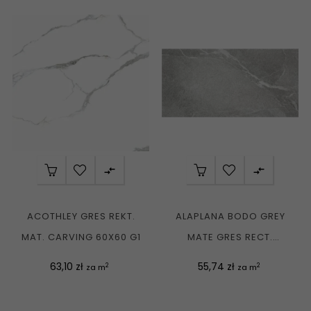


ACOTHLEY GRES REKT.
ALAPLANA BODO GREY
MAT. CARVING 60X60 G1
MATE GRES RECT.
SLIPSTOP 60X60 G1
Cena
Cena
63,10 zł
55,74 zł
2
2
za m
za m