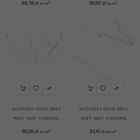
Cena
Cena
86,78 zł
116,60 zł
2
2
za m
za m


ACOTHLEY GOLD GRES
ACOTHLEY GOLD GRES
REKT. MAT. CARVING
REKT. MAT. CARVING
60X120 G1
60X60 G1
Cena
Cena
65,09 zł
63,10 zł
2
2
za m
za m