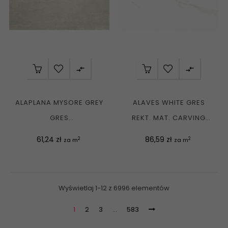


ALAPLANA MYSORE GREY
ALAVES WHITE GRES
GRES
REKT. MAT. CARVING
KAMIENIOPODOBNY
60X120 G1
Cena
Cena
61,24 zł
86,59 zł
2
2
za m
za m
REKT. MATE...
Wyświetlaj 1-12 z 6996 elementów
1
2
3
…
583