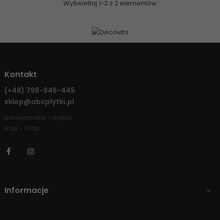
Wyświetlaj 1-2 z 2 elementów
Kontakt
(+48)
798-946-445
sklep@abcplytki.pl
poniedziałek - piątek
8:00 - 17:00
Facebook
Instagram
Informacje
