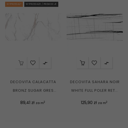
WYPRZEDAŻ!
WYPRZEDAŻE / PROMOCJE


DECOVITA CALACATTA
DECOVITA SAHARA NOIR
BRONZ SUGAR GRES
WHITE FULL POLER RETT.
RETT. LAPPATO 60X120
60X120 G1
Cena
Cena
89,41 zł
125,90 zł
2
2
za m
za m
G1