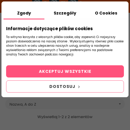
08
29
31
g
m
s
Zgody
Szczegóły
O Cookies
0
Szukaj
Informacje dotyczące plików cookies
Ta witryna korzysta z własnych plików cookie, aby zapewnić Ci najwyższy
poziom doświadczenia na naszej stronie . Wykorzystujemy również pliki cookie
stron trzecich w celu ulepszenia naszych usług, analizy a nastepnie
Strona Główna
Decovita
Brands
wyświetlania reklam związanych z Twoimi preferencjami na podstawie
produktu
analizy Twoich zachowań podczas nawigacji.
Lista produktów
marki Decovita
AKCEPTUJ WSZYSTKIE
DOSTOSUJ
Nazwa, A do Z

Wyświetlaj 1-2 z 2 elementów