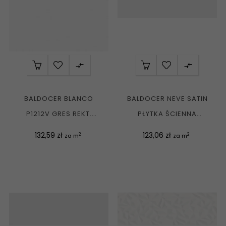


BALDOCER BLANCO
BALDOCER NEVE SATIN
P1212V GRES REKT.
PŁYTKA ŚCIENNA
PULIDO 120X120 G1
REKTYFIKOWANA 40X120
Cena
Cena
132,59 zł
123,06 zł
2
2
za m
za m
G1