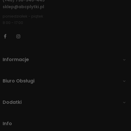
(+48)
798-946-445
sklep@abcplytki.pl
poniedziałek - piątek
8:00 - 17:00
Facebook
Instagram
Informacje

Biuro Obsługi

Dodatki

Info