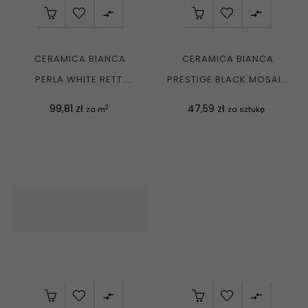


CERAMICA BIANCA
CERAMICA BIANCA
PERLA WHITE RETT.
PRESTIGE BLACK MOSAIC
CCR70-1 PŁYTKA
25,8X25,8 G1
Cena
Cena
99,81 zł
47,59 zł
2
za m
za sztukę
ŚCIENNA...

