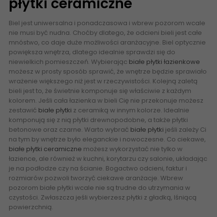
płytki ceramiczne
Biel jest uniwersalna i ponadczasowa i wbrew pozorom wcale
nie musi być nudna. Choćby dlatego, że odcieni bieli jest całe
mnóstwo, co daje duże możliwości aranżacyjne. Biel optycznie
powiększa wnętrza, dlatego idealnie sprawdzi się do
niewielkich pomieszczeń. Wybierając
białe płytki łazienkowe
możesz w prosty sposób sprawić, że wnętrze będzie sprawiało
wrażenie większego niż jest w rzeczywistości. Kolejną zaletą
bieli jest to, że świetnie komponuje się właściwie z każdym
kolorem. Jeśli cała łazienka w bieli Cię nie przekonuje możesz
zestawić
białe płytki
z ceramiką w innym kolorze. Idealnie
komponują się z nią płytki drewnopodobne, a także płytki
betonowe oraz czarne. Warto wybrać
białe płytki
jeśli zależy Ci
na tym by wnętrze było eleganckie i nowoczesne. Co ciekawe,
białe płytki ceramiczne
możesz wykorzystać nie tylko w
łazience, ale również w kuchni, korytarzu czy salonie, układając
je na podłodze czy na ścianie. Bogactwo odcieni, faktur i
rozmiarów pozwoli tworzyć ciekawe aranżacje. Wbrew
pozorom białe płytki wcale nie są trudne do utrzymania w
czystości. Zwłaszcza jeśli wybierzesz płytki z gładką, lśniącą
powierzchnią.