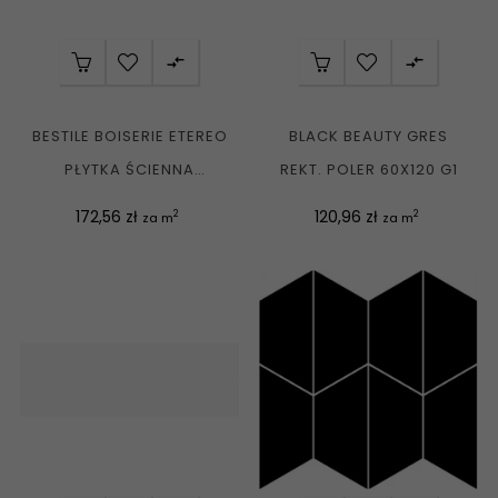


BESTILE BOISERIE ETEREO
BLACK BEAUTY GRES
PŁYTKA ŚCIENNA
REKT. POLER 60X120 G1
STRUKTURALNA...
Cena
Cena
172,56 zł
120,96 zł
2
2
za m
za m