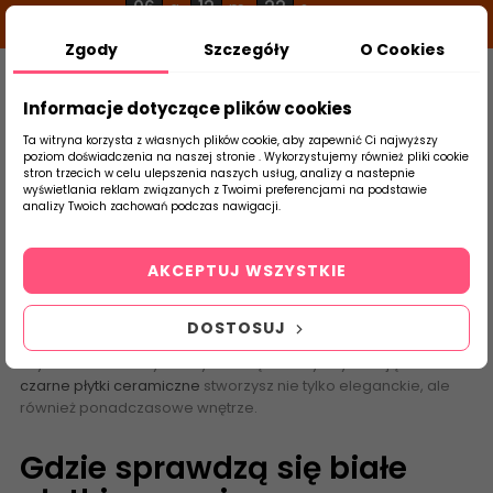
06
12
22
g
m
s
Zgody
Szczegóły
O Cookies
0
Szukaj
Informacje dotyczące plików cookies
Ta witryna korzysta z własnych plików cookie, aby zapewnić Ci najwyższy
poziom doświadczenia na naszej stronie . Wykorzystujemy również pliki cookie
stron trzecich w celu ulepszenia naszych usług, analizy a nastepnie
Strona Główna
Płytki białe i czarne
wyświetlania reklam związanych z Twoimi preferencjami na podstawie
produktu
analizy Twoich zachowań podczas nawigacji.
Płytki białe i czarne
AKCEPTUJ WSZYSTKIE
Białe płytki, czarne, a może ich połączenie? Zestawienie tych
kontrastujących kolorów od lat znajduje się w czołówce
DOSTOSUJ
trendów aranżacyjnych. Jedno jest pewne – czy oddzielnie,
czy razem te kolory nie wychodzą z mody. Wybierając
białe i
czarne płytki ceramiczne
stworzysz nie tylko eleganckie, ale
również ponadczasowe wnętrze.
Gdzie sprawdzą się białe