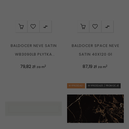


BALDOCER NEVE SATIN
BALDOCER SPACE NEVE
WB3090LB PŁYTKA
SATIN 40X120 G1
ŚCIENNA REKT. SATYNA...
Cena
Cena
79,82 zł
87,19 zł
2
2
za m
za m
WYPRZEDAŻ!
WYPRZEDAŻE / PROMOCJE