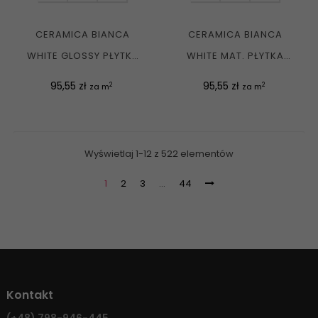
CERAMICA BIANCA
CERAMICA BIANCA
WHITE GLOSSY PŁYTKA
WHITE MAT. PŁYTKA
ŚCIENNA RETT. 30X90 G1
ŚCIENNA RETT. 30X90 G1
Cena
Cena
95,55 zł
95,55 zł
2
2
za m
za m
Wyświetlaj 1-12 z 522 elementów
1
2
3
…
44
Kontakt