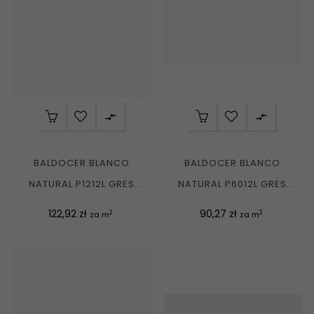


BALDOCER BLANCO
BALDOCER BLANCO
NATURAL P1212L GRES
NATURAL P6012L GRES
REKT. MAT. 120X120 G1
REKT. MAT. 60X120 G1
Cena
Cena
122,92 zł
90,27 zł
2
2
za m
za m