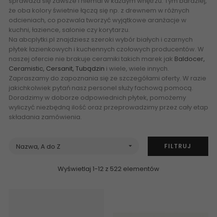
sprawdza się zawsze i niemal w każdym wnętrzu. Tym bardziej,
że oba kolory świetnie łączą się np. z drewnem w różnych
odcieniach, co pozwala tworzyć wyjątkowe aranżacje w
kuchni, łazience, salonie czy korytarzu.
Na abcplytki.pl znajdziesz szeroki wybór białych i czarnych
płytek łazienkowych i kuchennych czołowych producentów. W
naszej ofercie nie brakuje ceramiki takich marek jak
Baldocer,
Ceramistic,
Cersanit
,
Tubądzin
i wiele, wiele innych.
Zapraszamy do zapoznania się ze szczegółami oferty. W razie
jakichkolwiek pytań nasz personel służy fachową pomocą.
Doradzimy w doborze odpowiednich płytek, pomożemy
wyliczyć niezbędną ilość oraz przeprowadzimy przez cały etap
składania zamówienia.
FILTRUJ
Nazwa, A do Z

Wyświetlaj 1-12 z 522 elementów