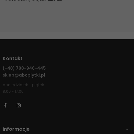
Kontakt
(+48)
798-946-445
sklep@abcplytki.pl
poniedziałek - piątek
8:00 - 17:00
Facebook
Instagram
Informacje
