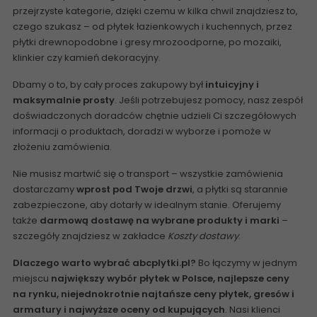
przejrzyste kategorie, dzięki czemu w kilka chwil znajdziesz to,
czego szukasz – od płytek łazienkowych i kuchennych, przez
płytki drewnopodobne i gresy mrozoodporne, po mozaiki,
klinkier czy kamień dekoracyjny.
Dbamy o to, by cały proces zakupowy był
intuicyjny i
maksymalnie prosty
. Jeśli potrzebujesz pomocy, nasz zespół
doświadczonych doradców chętnie udzieli Ci szczegółowych
informacji o produktach, doradzi w wyborze i pomoże w
złożeniu zamówienia.
Nie musisz martwić się o transport – wszystkie zamówienia
dostarczamy
wprost pod Twoje drzwi
, a płytki są starannie
zabezpieczone, aby dotarły w idealnym stanie. Oferujemy
także
darmową dostawę na wybrane produkty i marki
–
szczegóły znajdziesz w zakładce
Koszty dostawy
.
Dlaczego warto wybrać abcplytki.pl?
Bo łączymy w jednym
miejscu
największy wybór płytek w Polsce, najlepsze ceny
na rynku, niejednokrotnie najtańsze ceny płytek, gresów i
armatury i najwyższe oceny od kupujących
. Nasi klienci