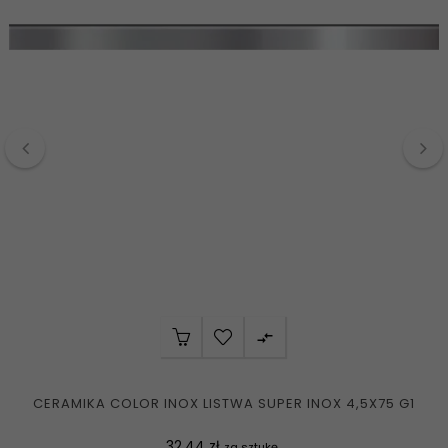
‹
›

CERAMIKA COLOR INOX LISTWA SUPER INOX 4,5X75 G1
Cena
32,44 zł
za sztukę