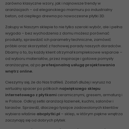
zarówno klasyczne wzory, jak i najnowsze trendy w
aranżacjach – od eleganckiego marmuru po industrialny
beton, od ciepłego drewna po nowoczesne płytki 3D.
Zakupy w Naszym sklepie to nie tylko szeroki wybór, ale i pełna
wygoda – bez wychodzenia z domu możesz porównać
produkty, sprawdzić ich parametry techniczne, zamówić
próbki oraz skorzystać z fachowej porady naszych doradców.
Dbamy o to, by każdy klient otrzymał kompleksowe wsparcie –
od wyboru materiałów, przez inspiracje i gotowe pomysły
aranżacyjne, aż po
profesjonalną usługę projektowania
wnętrz online
.
Cieszymy się, że do Nas trafiłeś. Zostań dłużej i wyrusz na
wirtualny spacer po półkach
największego sklepu
internetowego z płytkami
ceramicznymi, gresem, armaturą i
w Polsce. Odkryj setki aranżacji łazienek, kuchni, salonów i
tarasów. Sprawdź, dlaczego tysiące zadowolonych klientów
wybiera właśnie
abcplytki.pl
– sklep, w którym piękne wnętrza
zaczynają się od dobrych płytek.