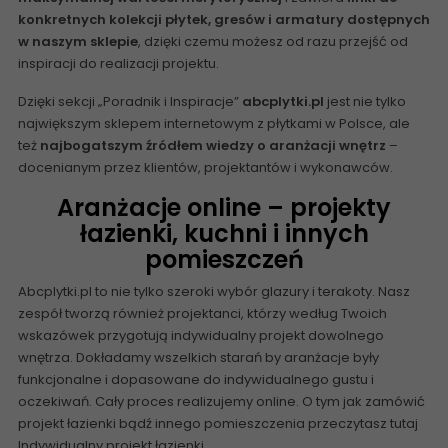
konkretnych kolekcji płytek, gresów i armatury dostępnych
w naszym sklepie
, dzięki czemu możesz od razu przejść od
inspiracji do realizacji projektu.
Dzięki sekcji „Poradnik i Inspiracje”
abcplytki.pl
jest nie tylko
największym sklepem internetowym z płytkami w Polsce, ale
też
najbogatszym źródłem wiedzy o aranżacji wnętrz
–
docenianym przez klientów, projektantów i wykonawców.
Aranżacje online – projekty
łazienki, kuchni i innych
pomieszczeń
Abcplytki.pl to nie tylko szeroki wybór glazury i terakoty. Nasz
zespół tworzą również projektanci, którzy według Twoich
wskazówek przygotują indywidualny projekt dowolnego
wnętrza. Dokładamy wszelkich starań by aranżacje były
funkcjonalne i dopasowane do indywidualnego gustu i
oczekiwań. Cały proces realizujemy online. O tym jak zamówić
projekt łazienki bądź innego pomieszczenia przeczytasz tutaj
Indywidualny projekt łazienki
.