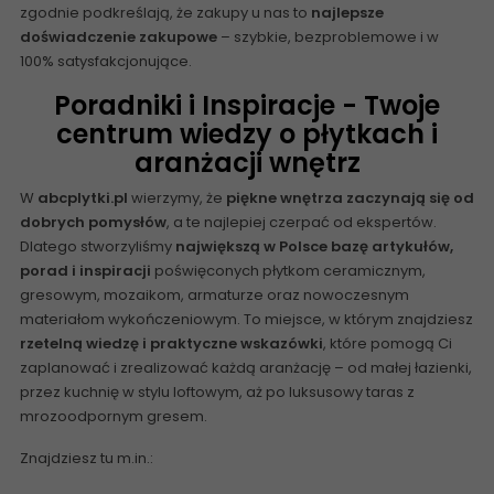
zgodnie podkreślają, że zakupy u nas to
najlepsze
doświadczenie zakupowe
– szybkie, bezproblemowe i w
100% satysfakcjonujące.
Poradniki i Inspiracje - Twoje
centrum wiedzy o płytkach i
aranżacji wnętrz
W
abcplytki.pl
wierzymy, że
piękne wnętrza zaczynają się od
dobrych pomysłów
, a te najlepiej czerpać od ekspertów.
Dlatego stworzyliśmy
największą w Polsce
bazę artykułów,
porad i inspiracji
poświęconych płytkom ceramicznym,
gresowym, mozaikom, armaturze oraz nowoczesnym
materiałom wykończeniowym. To miejsce, w którym znajdziesz
rzetelną wiedzę i praktyczne wskazówki
, które pomogą Ci
zaplanować i zrealizować każdą aranżację – od małej łazienki,
przez kuchnię w stylu loftowym, aż po luksusowy taras z
mrozoodpornym gresem.
Znajdziesz tu m.in.: