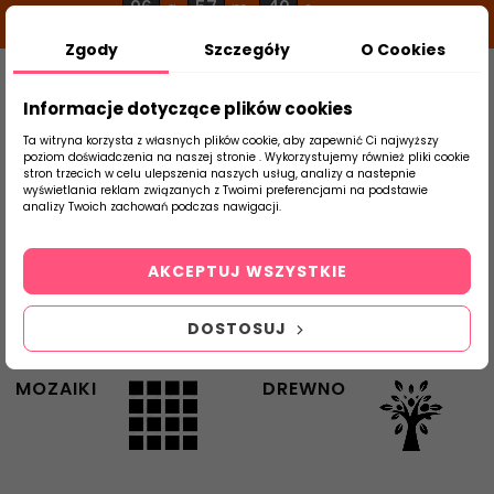
06
57
39
g
m
s
Zgody
Szczegóły
O Cookies
0
Szukaj
Informacje dotyczące plików cookies
Ta witryna korzysta z własnych plików cookie, aby zapewnić Ci najwyższy
KUCHNIA
ŁAZIENKA
poziom doświadczenia na naszej stronie . Wykorzystujemy również pliki cookie
stron trzecich w celu ulepszenia naszych usług, analizy a nastepnie
wyświetlania reklam związanych z Twoimi preferencjami na podstawie
produktu
analizy Twoich zachowań podczas nawigacji.
KLINKIER
SALON
AKCEPTUJ WSZYSTKIE
DOSTOSUJ
MOZAIKI
DREWNO