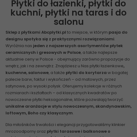
Płytki do łazienki
,
płytki do
kuchni
,
płytki na taras i do
salonu
Sklep z płytkami Abcplytki.pl
to miejsce, w którym
pasja do
designu spotyka się z praktycznymi rozwiązaniami
.
Wyróżnia nas
jeden z najszerszych asortymentów płytek
ceramicznych i gresowych w Polsce
, a także najlepsze
aktualnie ceny w Polsce - obejmujący zarówno propozycje do
wnętrz, jak i na zewnątrz. Znajdziesz u Nas
płytki łazienkowe
,
kuchenne, salonowe
, a także
płytki do korytarza
w bogatej
palecie barw, faktur i wykończeń – od matowych, przez
satynowe, po wysoki połysk. Oferujemy kolekcje w różnych
rozmiarach i kształtach – od klasycznych kwadratów po
nowoczesne płytki heksagonalne, które pozwalają tworzyć
unikalne aranżacje w stylu nowoczesnym, skandynawskim,
loftowym, Boho czy klasycznym
.
Dla miłośników trwałości i elegancji przygotowaliśmy
klinkier
mrozoodporny
oraz
płytki tarasowe i balkonowe o