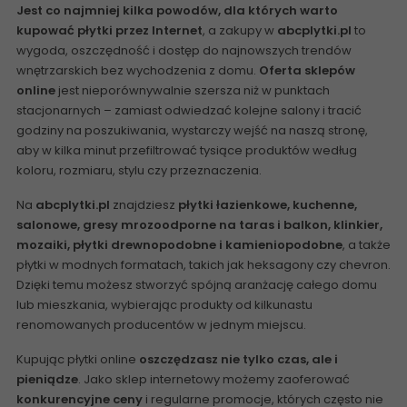
Jest co najmniej kilka powodów, dla których warto
kupować płytki przez Internet
, a zakupy w
abcplytki.pl
to
wygoda, oszczędność i dostęp do najnowszych trendów
wnętrzarskich bez wychodzenia z domu.
Oferta sklepów
online
jest nieporównywalnie szersza niż w punktach
stacjonarnych – zamiast odwiedzać kolejne salony i tracić
godziny na poszukiwania, wystarczy wejść na naszą stronę,
aby w kilka minut przefiltrować tysiące produktów według
koloru, rozmiaru, stylu czy przeznaczenia.
Na
abcplytki.pl
znajdziesz
płytki łazienkowe, kuchenne,
salonowe, gresy mrozoodporne na taras i balkon, klinkier,
mozaiki, płytki drewnopodobne i kamieniopodobne
, a także
płytki w modnych formatach, takich jak heksagony czy chevron.
Dzięki temu możesz stworzyć spójną aranżację całego domu
lub mieszkania, wybierając produkty od kilkunastu
renomowanych producentów w jednym miejscu.
Kupując płytki online
oszczędzasz nie tylko czas, ale i
pieniądze
. Jako sklep internetowy możemy zaoferować
konkurencyjne ceny
i regularne promocje, których często nie