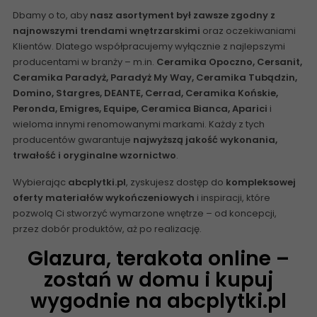
Dbamy o to, aby
nasz asortyment był zawsze zgodny z
najnowszymi trendami wnętrzarskimi
oraz oczekiwaniami
Klientów. Dlatego współpracujemy wyłącznie z najlepszymi
producentami w branży – m.in.
Ceramika Opoczno, Cersanit,
Ceramika Paradyż
,
Paradyż My Way
,
Ceramika Tubądzin
,
Domino
,
Stargres
,
DEANTE
,
Cerrad
, Ceramika Końskie,
Peronda, Emigres,
Equipe
, Ceramica Bianca, Aparici
i
wieloma innymi renomowanymi markami. Każdy z tych
producentów gwarantuje
najwyższą jakość wykonania,
trwałość i oryginalne wzornictwo
.
Wybierając
abcplytki.pl
, zyskujesz dostęp do
kompleksowej
oferty materiałów wykończeniowych
i inspiracji, które
pozwolą Ci stworzyć wymarzone wnętrze – od koncepcji,
przez dobór produktów, aż po realizację.
Glazura, terakota online –
zostań w domu i kupuj
wygodnie na abcplytki.pl