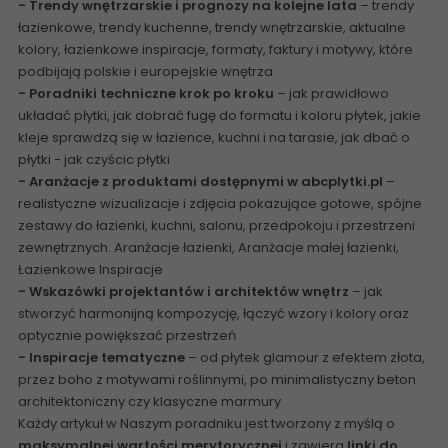
- Trendy wnętrzarskie i prognozy na kolejne lata
– trendy
łazienkowe, trendy kuchenne, trendy wnętrzarskie, aktualne
kolory, łazienkowe inspiracje, formaty, faktury i motywy, które
podbijają polskie i europejskie wnętrza
- Poradniki techniczne krok po kroku
–
jak prawidłowo
układać płytki
, jak dobrać fugę do formatu i koloru płytek,
jakie
kleje sprawdzą się w łazience, kuchni i na tarasie
,
jak dbać o
płytki - jak czyścic płytki
- Aranżacje z produktami dostępnymi w abcplytki.pl
–
realistyczne wizualizacje i zdjęcia pokazujące gotowe, spójne
zestawy do łazienki, kuchni, salonu, przedpokoju i przestrzeni
zewnętrznych. Aranżacje łazienki,
Aranżacje małej łazienki
,
Łazienkowe Inspiracje
- Wskazówki projektantów i architektów wnętrz
– jak
stworzyć harmonijną kompozycję, łączyć wzory i kolory oraz
optycznie powiększać przestrzeń
- Inspiracje tematyczne
– od płytek glamour z efektem złota,
przez boho z motywami roślinnymi, po minimalistyczny beton
architektoniczny czy klasyczne marmury
Każdy artykuł w Naszym poradniku jest tworzony z myślą o
maksymalnej wartości merytorycznej
i zawiera
linki do