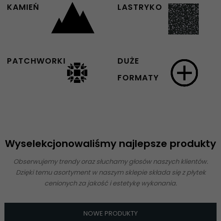
KAMIEŃ
LASTRYKO
PATCHWORKI
DUŻE
FORMATY
Wyselekcjonowaliśmy najlepsze produkty
Obserwujemy trendy oraz słuchamy głosów naszych klientów.
Dzięki temu asortyment w naszym sklepie składa się z płytek
cenionych za jakość i estetykę wykonania.
NOWE PRODUKTY