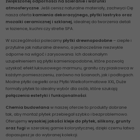
zwiększonej odporności na ścieranie i warunki
atmosferyczne
. Jeśli cenisz naturalne materiały, zachwyci Cię
nasza oferta
kamienia dekoracyjnego,
płytki lastryko
oraz
mozaiki ceramicznej i szklanej
, idealnej do tworzenia detali
w łazience, kuchni czy strefie SPA.
W szczególności polecamy
płytki drewnopodobne
– ciepłe i
przytulne jak naturalne drewno, a jednocześnie niezwykle
odporne na wilgoć i zarysowania. Ich doskonałym
uzupełnieniem są
płytki kamieniopodobne
, które pozwolą
uzyskać efekt luksusowego marmuru, granitu czy piaskowca w
każdym pomieszczeniu, zarówno na ścianach, jak i podłogach.
Modne
płytki cegiełki
oraz
Płytki Wielkoformatowe XXL
,
Duże
formaty płytek
to idealny wybór dla osób, które szukają
połączenia estetyki i funkcjonalności
.
Chemia budowlana
w naszej ofercie to produkty dobrane
tak, aby montaż płytek przebiegał szybko i bezproblemowo.
Oferujemy
wysokiej jakości kleje do płytek, silikony, grunty
oraz fugi
w szerokiej gamie kolorystycznej, dzięki czemu łatwo
dopasujesz je do wybranej kolekcji.