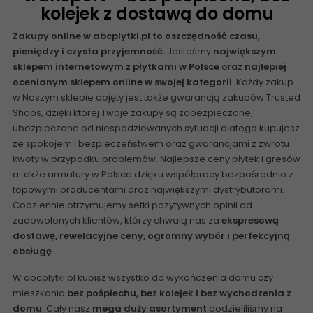
kolejek z dostawą do domu
Zakupy online w abcplytki.pl to oszczędność czasu,
pieniędzy i czysta przyjemność.
Jesteśmy
największym
sklepem internetowym z płytkami w Polsce
oraz
najlepiej
ocenianym sklepem online w swojej kategorii
. Każdy zakup
w Naszym sklepie objęty jest także gwarancją zakupów Trusted
Shops, dzięki której Twoje zakupy są zabezpieczone,
ubezpieczone od niespodziewanych sytuacji dlatego kupujesz
ze spokojem i bezpieczeństwem oraz gwarancjami z zwrotu
kwoty w przypadku problemów. Najlepsze ceny płytek i gresów
a także armatury w Polsce dzięku współpracy bezpośrednio z
topowymi producentami oraz największymi dystrybutorami.
Codziennie otrzymujemy setki pozytywnych opinii od
zadowolonych klientów, którzy chwalą nas za
ekspresową
dostawę, rewelacyjne ceny, ogromny wybór i perfekcyjną
obsługę
.
W abcplytki.pl kupisz wszystko do wykończenia domu czy
mieszkania
bez pośpiechu, bez kolejek i bez wychodzenia z
domu
. Cały nasz
mega duży asortyment
podzieliliśmy na