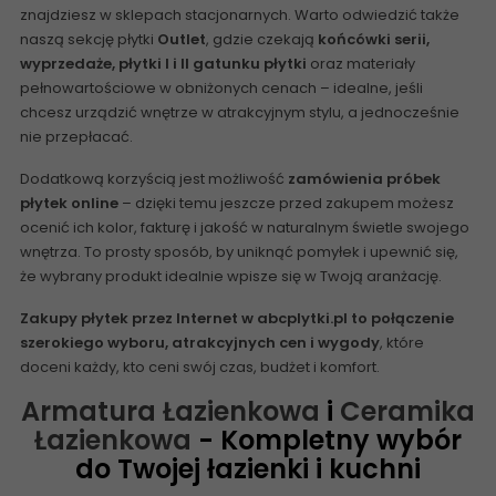
znajdziesz w sklepach stacjonarnych. Warto odwiedzić także
naszą sekcję
płytki
Outlet
, gdzie czekają
końcówki serii,
wyprzedaże, płytki I i
II gatunku płytki
oraz materiały
pełnowartościowe w obniżonych cenach – idealne, jeśli
chcesz urządzić wnętrze w atrakcyjnym stylu, a jednocześnie
nie przepłacać.
Dodatkową korzyścią jest możliwość
zamówienia próbek
płytek online
– dzięki temu jeszcze przed zakupem możesz
ocenić ich kolor, fakturę i jakość w naturalnym świetle swojego
wnętrza. To prosty sposób, by uniknąć pomyłek i upewnić się,
że wybrany produkt idealnie wpisze się w Twoją aranżację.
Zakupy płytek przez Internet w abcplytki.pl to połączenie
szerokiego wyboru, atrakcyjnych cen i wygody
, które
doceni każdy, kto ceni swój czas, budżet i komfort.
Armatura Łazienkowa
i
Ceramika
Łazienkowa
- Kompletny wybór
do Twojej łazienki i kuchni