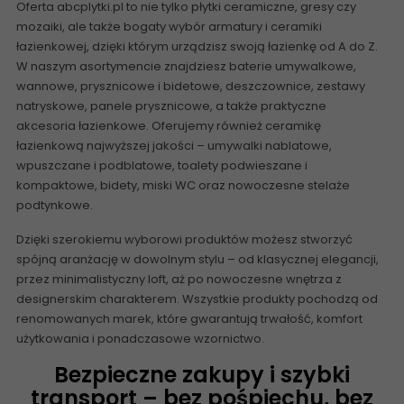
Oferta abcplytki.pl to nie tylko płytki ceramiczne, gresy czy
mozaiki, ale także bogaty wybór armatury i ceramiki
łazienkowej, dzięki którym urządzisz swoją łazienkę od A do Z.
W naszym asortymencie znajdziesz baterie umywalkowe,
wannowe, prysznicowe i bidetowe, deszczownice, zestawy
natryskowe, panele prysznicowe, a także praktyczne
akcesoria łazienkowe. Oferujemy również ceramikę
łazienkową najwyższej jakości – umywalki nablatowe,
wpuszczane i podblatowe, toalety podwieszane i
kompaktowe, bidety, miski WC oraz nowoczesne stelaże
podtynkowe.
Dzięki szerokiemu wyborowi produktów możesz stworzyć
spójną aranżację w dowolnym stylu – od klasycznej elegancji,
przez minimalistyczny loft, aż po nowoczesne wnętrza z
designerskim charakterem. Wszystkie produkty pochodzą od
renomowanych marek, które gwarantują trwałość, komfort
użytkowania i ponadczasowe wzornictwo.
Bezpieczne zakupy i szybki
transport – bez pośpiechu, bez