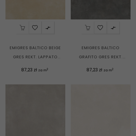


EMIGRES BALTICO BEIGE
EMIGRES BALTICO
GRES REKT. LAPPATO
GRAFITO GRES REKT.
60X60 G1
LAPPATO 60X60 G1
Cena
Cena
87,23 zł
87,23 zł
2
2
za m
za m