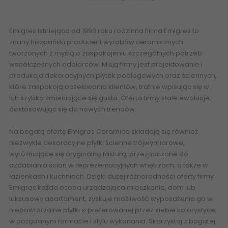
Internetowy Sklep z płytkami ceramicznymi Hiszpania EMIGRES
online
Emigres
Istniejąca od 1993 roku rodzinna firma
Emigres
to
znany hiszpański producent wyrobów ceramicznych
tworzonych z myślą o zaspokojeniu szczególnych potrzeb
współczesnych odbiorców. Misją firmy jest projektowanie i
produkcja dekoracyjnych płytek podłogowych oraz ściennych,
które zaspokoją oczekiwania klientów, trafnie wpisując się w
ich szybko zmieniające się gusta. Oferta firmy stale ewoluuje,
dostosowując się do nowych trendów.
Na bogatą
ofertę
Emigres Ceramica
składają się również
niezwykle dekoracyjne płytki ścienne trójwymiarowe,
wyróżniające się oryginalną fakturą, przeznaczone do
ozdabiania ścian w reprezentacyjnych wnętrzach, a także w
łazienkach i kuchniach. Dzięki dużej różnorodności oferty firmy
Emigres każda osoba urządzająca mieszkanie, dom lub
luksusowy apartament, zyskuje możliwość wyposażenia go w
niepowtarzalne płytki o preferowanej przez siebie kolorystyce,
w pożądanym formacie i stylu wykonania. Skorzystaj z bogatej