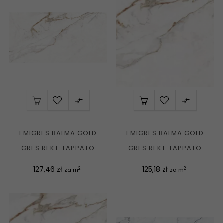


EMIGRES BALMA GOLD
EMIGRES BALMA GOLD
GRES REKT. LAPPATO
GRES REKT. LAPPATO
60X120 G1
60X60 G1
Cena
Cena
127,46 zł
125,18 zł
2
2
za m
za m