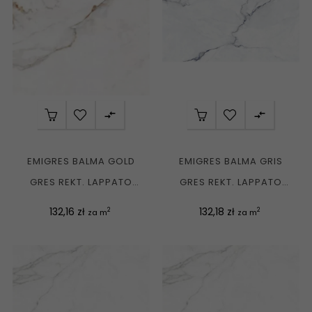


EMIGRES BALMA GOLD
EMIGRES BALMA GRIS
GRES REKT. LAPPATO
GRES REKT. LAPPATO
80X80 G1
60X120 G1
Cena
Cena
132,16 zł
132,18 zł
2
2
za m
za m