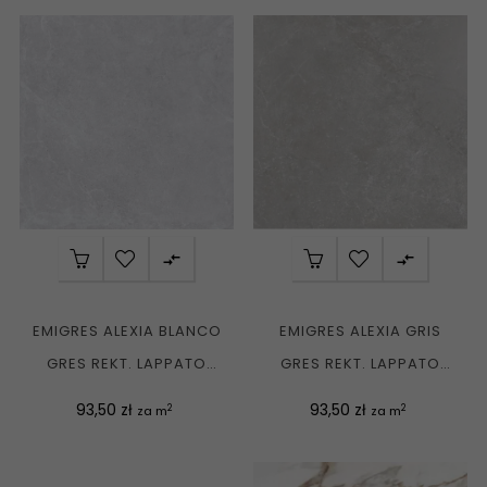


EMIGRES ALEXIA BLANCO
EMIGRES ALEXIA GRIS
GRES REKT. LAPPATO
GRES REKT. LAPPATO
80X80 G1
80X80 G1
Cena
Cena
93,50 zł
93,50 zł
2
2
za m
za m