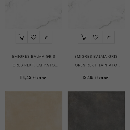


EMIGRES BALMA GRIS
EMIGRES BALMA GRIS
GRES REKT. LAPPATO
GRES REKT. LAPPATO
60X60 G1
80X80 G1
Cena
Cena
114,43 zł
132,16 zł
2
2
za m
za m