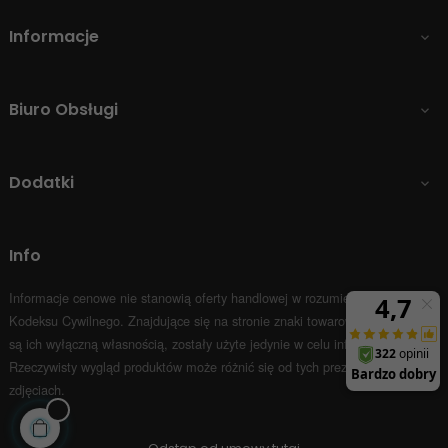
Informacje

Biuro Obsługi

Dodatki

Info
Informacje cenowe nie stanowią oferty handlowej w rozumieniu Art.66 par.1
Kodeksu Cywilnego.
Znajdujące się na stronie znaki towarowe i nazwy firm
są ich wyłączną własnością, zostały użyte jedynie w celu informacyjnym.
Rzeczywisty wygląd produktów może różnić się od tych prezentowanych na
zdjęciach.