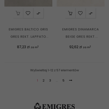


EMIGRES BALTICO GRIS
EMIGRES DINAMARCA
GRES REKT. LAPPATO
BEIGE GRES REKT.
60X60 G1
LAPPATO 80X80 G1
Cena
Cena
87,23 zł
92,62 zł
2
2
za m
za m
Wyświetlaj 1-12 z 57 elementów
1
2
3
…
5