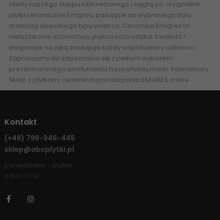
oferty naszego sklepu internetowego i sięgnij po oryginalne
płytki ceramiczne Emigres, pasujące do wybranego stylu
aranżacji dowolnego typu wnętrza. Ceramika Emigres to
nietuzinkowe wzornictwo, piękna kolorystyka, trwałość i
elegancja, na jaką zasługuje każdy współczesny odbiorca.
Zapraszamy do zapoznania się z pełnym wykazem
prezentowanego asortymentu hiszpańskiej marki.
Internetowy
Sklep z płytkami ceramicznymi Hiszpania EMIGRES online
Kontakt
(+48)
798-946-445
sklep@abcplytki.pl
poniedziałek - piątek
8:00 - 17:00
Facebook
Instagram