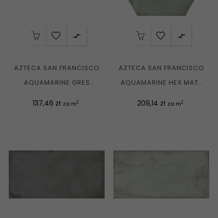


AZTECA SAN FRANCISCO
AZTECA SAN FRANCISCO
AQUAMARINE GRES
AQUAMARINE HEX MATT
REKT. MATT 60X120 G1
52X60 G1
Cena
Cena
137,46 zł
209,14 zł
2
2
za m
za m