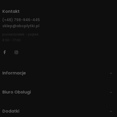
Kontakt
(+48)
798-946-445
sklep@abcplytki.pl
poniedziałek - piątek
8:00 - 17:00
Facebook
Instagram
Informacje

Biuro Obsługi

Dodatki
