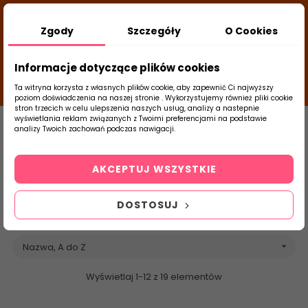
DODATKOWY RABAT Z KODEM:
NEWLOOK26
/
Zgody
Szczegóły
O Cookies
TUBADZIN
- DODAJ PRODUKT DO KOSZYKA, UŻYJ
23
KODÓW I SPRAWDŹ ILE ZAOSZCZĘDZISZ
d
close
Informacje dotyczące plików cookies
20
23
01
g
m
s
Ta witryna korzysta z własnych plików cookie, aby zapewnić Ci najwyższy
poziom doświadczenia na naszej stronie . Wykorzystujemy również pliki cookie
stron trzecich w celu ulepszenia naszych usług, analizy a nastepnie
Strona Główna
Azteca
Brands
wyświetlania reklam związanych z Twoimi preferencjami na podstawie
analizy Twoich zachowań podczas nawigacji.
0
Lista produktów
Szukaj
marki Azteca
AKCEPTUJ WSZYSTKIE
produktu
DOSTOSUJ
Nazwa, A do Z

Wyświetlaj 1-12 z 19 elementów