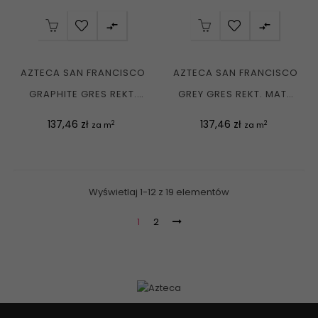


AZTECA SAN FRANCISCO
AZTECA SAN FRANCISCO
GRAPHITE GRES REKT.
GREY GRES REKT. MATT
MATT 60X120 G1
60X120 G1
Cena
Cena
137,46 zł
137,46 zł
2
2
za m
za m
Wyświetlaj 1-12 z 19 elementów
1
2