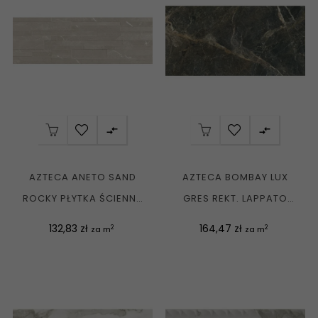


AZTECA ANETO SAND
AZTECA BOMBAY LUX
ROCKY PŁYTKA ŚCIENNA
GRES REKT. LAPPATO
REKT. MAT. 40X120 G1
60X120 G1
Cena
Cena
132,83 zł
164,47 zł
2
2
za m
za m