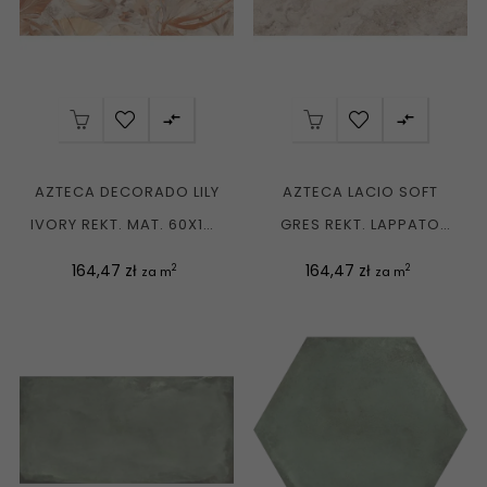


AZTECA DECORADO LILY
AZTECA LACIO SOFT
IVORY REKT. MAT. 60X120
GRES REKT. LAPPATO
G1
60X120 G1
Cena
Cena
164,47 zł
164,47 zł
2
2
za m
za m