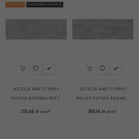
WYPRZEDAŻ!
WYPRZEDAŻE / PROMOCJE


AZTECA ANETO GREY
AZTECA ANETO GREY
PŁYTKA ŚCIENNA REKT.
ROCKY PŁYTKA ŚCIENNA
MAT. 40X120 G1
REKT. MAT. 40X120 G1
Cena
Cena
213,49 zł
158,14 zł
2
2
za m
za m