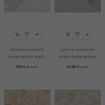


AZTECA CALACATTA
AZTECA CALACATTA
SILVER GLOSSY 40X120
SILVER QUEEN GLOSSY
G1
40X120 G1
Cena
Cena
158,14 zł
94,88 zł
2
2
za m
za m