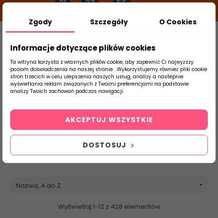
21
27
55
g
m
s
Zgody
Szczegóły
O Cookies
0
Szukaj
Informacje dotyczące plików cookies
Ta witryna korzysta z własnych plików cookie, aby zapewnić Ci najwyższy
poziom doświadczenia na naszej stronie . Wykorzystujemy również pliki cookie
stron trzecich w celu ulepszenia naszych usług, analizy a nastepnie
Strona Główna
Stargres
Brands
wyświetlania reklam związanych z Twoimi preferencjami na podstawie
produktu
analizy Twoich zachowań podczas nawigacji.
Lista produktów
marki Stargres
AKCEPTUJ WSZYSTKIE
DOSTOSUJ
Nazwa, A do Z

Wyświetlaj 1-12 z 428 elementów