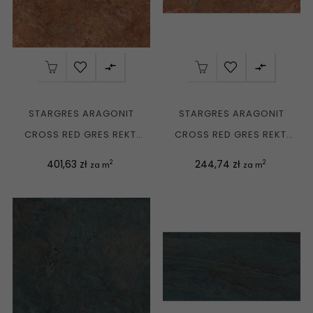


STARGRES ARAGONIT
STARGRES ARAGONIT
CROSS RED GRES REKT.
CROSS RED GRES REKT.
MAT. 120X120 G1
MAT. 60X120 G1
Cena
Cena
401,63 zł
244,74 zł
2
2
za m
za m