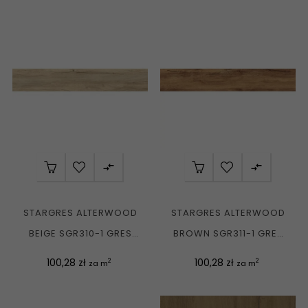


STARGRES ALTERWOOD
STARGRES ALTERWOOD
BEIGE SGR310-1 GRES
BROWN SGR311-1 GRES
REKT. MAT. 20X120 G1
REKT. MAT. 20X120 G1
Cena
Cena
100,28 zł
100,28 zł
2
2
za m
za m