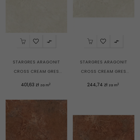


STARGRES ARAGONIT
STARGRES ARAGONIT
CROSS CREAM GRES
CROSS CREAM GRES
REKT. MAT. 120X120 G1
REKT. MAT. 60X120 G1
Cena
Cena
401,63 zł
244,74 zł
2
2
za m
za m