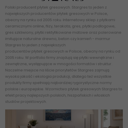
Polski producent płytek gresowych.
Stargres
to jeden z
największych producentów płytek
gresowych
w Polsce,
obecny na rynku od 2005 roku. Internetowy sklep z płytkami
ceramicznymi online, flizy, terakota, gres, płytki podłogowe,
gres szkliwiony, płytki rektyfikowane matowe oraz polerowane
imitujące naturalne
drewno
,
beton
czy kamień -
marmur
Stargres
to jeden z największych
producentów
płytek
gresowych
w Polsce, obecny na rynku od
2005 roku. W portfolio firmy znajdują się płytki wewnętrzne i
zewnętrzne, występujące w mnogości formatów i struktur.
Naczelne miejsce na liście priorytetów
Stargres
zajmują
wysoka jakość i ekologia produkcji, dlatego też wszystkie
produkty firmy spełniają najbardziej rygorystyczne normy
polskie i europejskie. Wzornictwo płytek gresowych Stargres to
efekt pracy najlepszych polskich, hiszpańskich i włoskich
studiów projektowych.