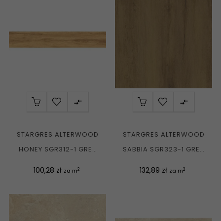


STARGRES ALTERWOOD
STARGRES ALTERWOOD
HONEY SGR312-1 GRES
SABBIA SGR323-1 GRES
REKT. MAT. 20X120 G1
REKT. MAT. 20MM...
Cena
Cena
100,28 zł
132,89 zł
2
2
za m
za m