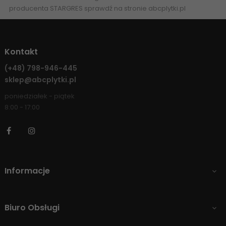
producenta
STARGRES
sprawdź na stronie
abcplytki.pl
Kontakt
(+48)
798-946-445
sklep@abcplytki.pl
poniedziałek - piątek
8:00 - 17:00
Facebook
Instagram
Informacje

Biuro Obsługi
