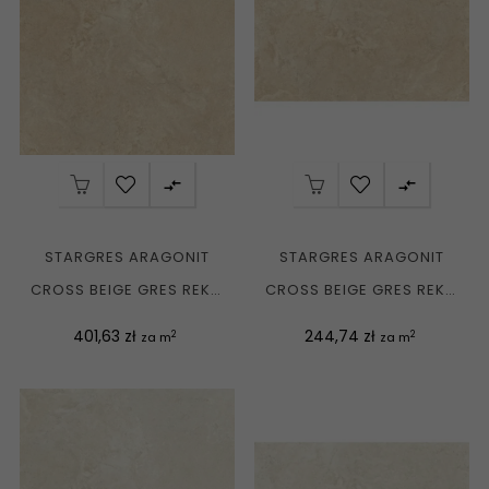


STARGRES ARAGONIT
STARGRES ARAGONIT
CROSS BEIGE GRES REKT.
CROSS BEIGE GRES REKT.
MAT. 120X120 G1
MAT. 60X120 G1
Cena
Cena
401,63 zł
244,74 zł
2
2
za m
za m