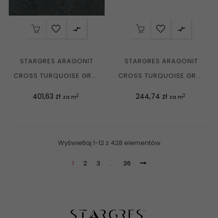


STARGRES ARAGONIT
STARGRES ARAGONIT
CROSS TURQUOISE GRES
CROSS TURQUOISE GRES
REKT. MAT. 120X120 G1
REKT. MAT. 60X120 G1
Cena
Cena
401,63 zł
244,74 zł
2
2
za m
za m
Wyświetlaj 1-12 z 428 elementów
1
2
3
…
36