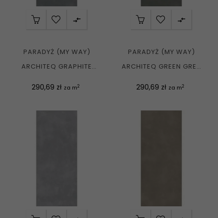


PARADYŻ (MY WAY)
PARADYŻ (MY WAY)
ARCHITEQ GRAPHITE
ARCHITEQ GREEN GRES
GRES REKT. MAT....
REKT. MAT....
Cena
Cena
290,69 zł
290,69 zł
2
2
za m
za m