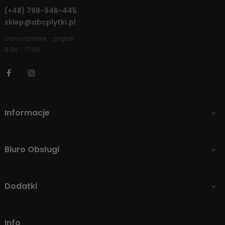
(+48)
798-946-445
sklep@abcplytki.pl
poniedziałek - piątek
8:00 - 17:00
Facebook
Instagram
Informacje

Biuro Obsługi

Dodatki

Info