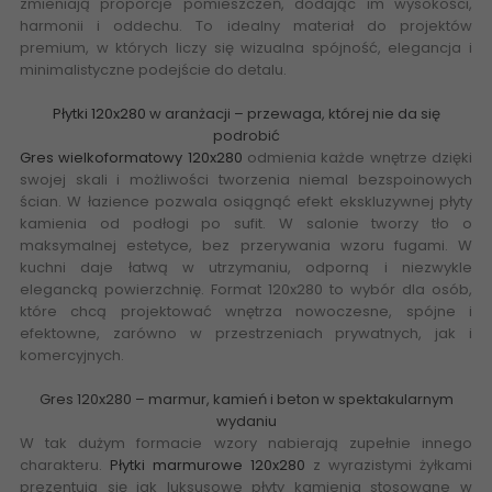
zmieniają proporcje pomieszczeń, dodając im wysokości,
harmonii i oddechu. To idealny materiał do projektów
premium, w których liczy się wizualna spójność, elegancja i
minimalistyczne podejście do detalu.
Płytki 120x280
w aranżacji – przewaga, której nie da się
podrobić
Gres wielkoformatowy 120x280
odmienia każde wnętrze dzięki
swojej skali i możliwości tworzenia niemal bezspoinowych
ścian. W łazience pozwala osiągnąć efekt ekskluzywnej płyty
kamienia od podłogi po sufit. W salonie tworzy tło o
maksymalnej estetyce, bez przerywania wzoru fugami. W
kuchni daje łatwą w utrzymaniu, odporną i niezwykle
elegancką powierzchnię. Format 120x280 to wybór dla osób,
które chcą projektować wnętrza nowoczesne, spójne i
efektowne, zarówno w przestrzeniach prywatnych, jak i
komercyjnych.
Gres 120x280 – marmur, kamień i beton w spektakularnym
wydaniu
W tak dużym formacie wzory nabierają zupełnie innego
charakteru.
Płytki marmurowe 120x280
z wyrazistymi żyłkami
prezentują się jak luksusowe płyty kamienia stosowane w