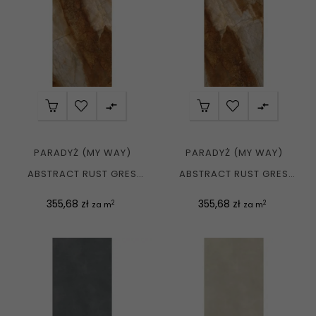


PARADYŻ (MY WAY)
PARADYŻ (MY WAY)
ABSTRACT RUST GRES
ABSTRACT RUST GRES
SZKL. REKT. POLER...
SZKL. REKT. SOFT...
Cena
Cena
355,68 zł
355,68 zł
2
2
za m
za m