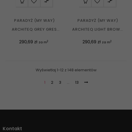


PARADYŻ (MY WAY)
PARADYŻ (MY WAY)
ARCHITEQ GREY GRES
ARCHITEQ LIGHT BROWN
REKT. MAT....
GRES REKT. MAT....
Cena
Cena
290,69 zł
290,69 zł
2
2
za m
za m
Wyświetlaj 1-12 z 148 elementów
1
2
3
…
13
Kontakt