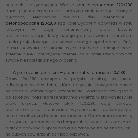
hotelach i rezydencjach. Wersje
kamieniopodobne 120x280
oddają naturalną strukturę surowych skał, tworząc ściany o
głębokim, eleganckim rysunku. Płytki betonowe i
betonopodobne 120x280
są z kolei wyborem do wnętrz w stylu
loftowym — dają monumentalny efekt betonu
architektonicznego, który nadaje pomieszczeniu charakteru
studia projektowego lub nowoczesnego apartamentu. Duży
format pozwala też pięknie wyeksponować spokojne beże,
śnieżne biele i intensywne czernie, co w mniejszych płytkach
zwykle nie robi tak silnego wrażenia.
Wykończenia premium – poler i mat w formacie 120x280
Gresy 120x280 dostępne w połysku działają jak jasna,
odbijająca światło tafla, która optycznie powiększa nawet
najbardziej wymagające przestrzenie. To idealne rozwiązanie
do salonów, holi i reprezentacyjnych wnętrz, w których liczy się
efekt luksusu. Matowe płytki 120x280 dają bardziej
architektoniczne, stonowane wykończenie, podkreślające
naturalną strukturę betonu czy kamienia. Oba warianty cechują
się wysoką odpornością na temperaturę, wodę i uszkodzenia,
dlatego doskonale sprawdzają się zarówno na ścianach, jak i
na dużych powierzchniach podłogowych.