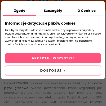
10
32
04
g
m
s
Zgody
Szczegóły
O Cookies
0
Szukaj
Informacje dotyczące plików cookies
Ta witryna korzysta z własnych plików cookie, aby zapewnić Ci najwyższy
poziom doświadczenia na naszej stronie . Wykorzystujemy również pliki cookie
stron trzecich w celu ulepszenia naszych usług, analizy a nastepnie
Strona Główna
Płytki Wielkoformatowe XXL
wyświetlania reklam związanych z Twoimi preferencjami na podstawie
produktu
analizy Twoich zachowań podczas nawigacji.
Płytki Gresowe
120x280
AKCEPTUJ WSZYSTKIE
DOSTOSUJ
Płytki gresowe 120x280
– prawdziwe oblicze wielkiego formatu
Format 120x280 to synonim nowoczesnej architektury. Tak
duże
płytki gresowe
tworzą powierzchnie, które wyglądają jak
jednolite panele kamienia, betonu lub marmuru, bez
widocznych przerw i bez efektu cięcia. Dzięki długości aż 280
cm i szerokości 120 cm płytki wielkoformatowe 120x280