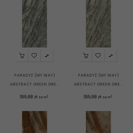


PARADYŻ (MY WAY)
PARADYŻ (MY WAY)
ABSTRACT GREEN GRES
ABSTRACT GREEN GRES
SZKL. REKT. POLER...
SZKL. REKT. SOFT...
Cena
Cena
355,68 zł
355,68 zł
2
2
za m
za m