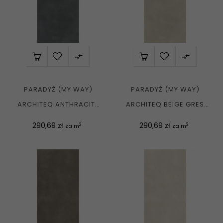


PARADYŻ (MY WAY)
PARADYŻ (MY WAY)
ARCHITEQ ANTHRACITE
ARCHITEQ BEIGE GRES
GRES REKT. MAT....
REKT. MAT....
Cena
Cena
290,69 zł
290,69 zł
2
2
za m
za m