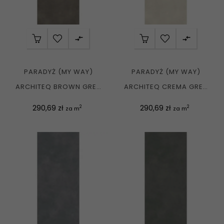


PARADYŻ (MY WAY)
PARADYŻ (MY WAY)
ARCHITEQ BROWN GRES
ARCHITEQ CREMA GRES
REKT. MAT....
REKT. MAT....
Cena
Cena
290,69 zł
290,69 zł
2
2
za m
za m