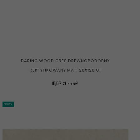
DARING WOOD GRES DREWNOPODOBNY
REKTYFIKOWANY MAT. 20X120 G1
Cena
111,57 zł
2
za m
NOWY