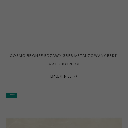
COSMO BRONZE RDZAWY GRES METALIZOWANY REKT.
MAT. 60X120 G1
Cena
104,04 zł
2
za m
NOWY