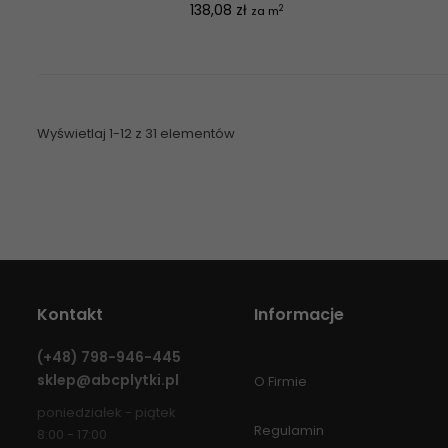
Cena
138,08 zł
2
za m
Wyświetlaj 1-12 z 31 elementów
Kontakt
Informacje
(+48)
798-946-445
sklep@abcplytki.pl
O Firmie
poniedziałek - piątek
Regulamin
8:00 - 17:00