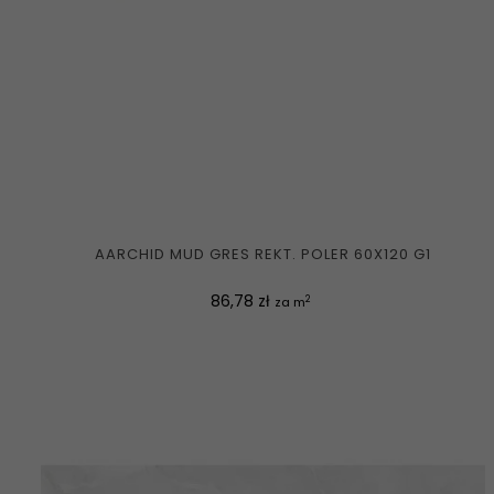
AARCHID MUD GRES REKT. POLER 60X120 G1
Cena
86,78 zł
2
za m