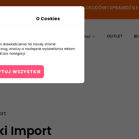
N
- DODAJ PRODUKT DO KOSZYKA, UŻYJ KODÓW I SPRAWDŹ IL
O Cookies
OUTLET
Bl
atura
Ceramika
Producenci
m doświadczenia na naszej stronie .
usług, analizy a nastepnie wyświetlania reklam
czas nawigacji.
PTUJ WSZYSTKIE
Kontakt
ort
ki Import