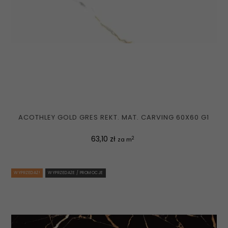
ACOTHLEY GOLD GRES REKT. MAT. CARVING 60X60 G1
Cena
63,10 zł
2
za m
WYPRZEDAŻ!
WYPRZEDAŻE / PROMOCJE