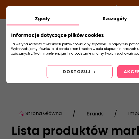
DODATKOWY RABAT Z KODEM:
NEWLOOK26
/
TUBADZI
Zgody
Szczegóły
Informacje dotyczące plików cookies
Płytki
Arm
Ta witryna korzysta z własnych plików cookie, aby zapewnić Ci najwyższy pozio
Wykorzystujemy również pliki cookie stron trzecich w celu ulepszenia naszych 
związanych z Twoimi preferencjami na podstawie analizy Twoich zachowań pod
DOSTOSUJ
AKCE
Strona Główna
Imp
Brands
Lista produktów mar