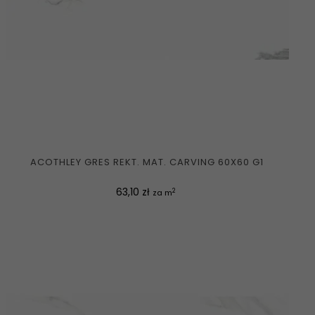
ACOTHLEY GRES REKT. MAT. CARVING 60X60 G1
Cena
63,10 zł
2
za m