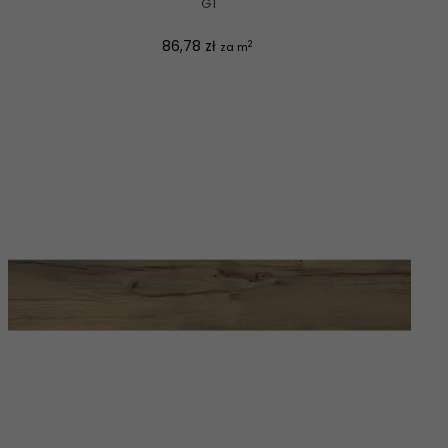
G1
Cena
86,78 zł
2
za m