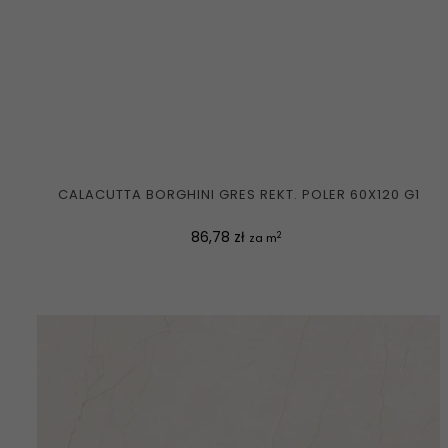
CALACUTTA BORGHINI GRES REKT. POLER 60X120 G1
Cena
86,78 zł
2
za m