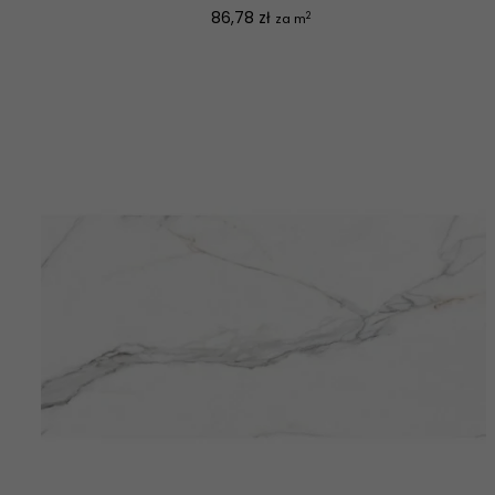
Cena
86,78 zł
2
za m