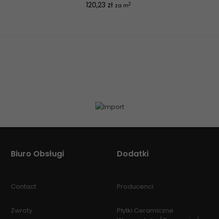
Cena
120,23 zł
2
za m
Biuro Obsługi
Dodatki
Contact
Producenci
Zwroty
Płytki Ceramiczne