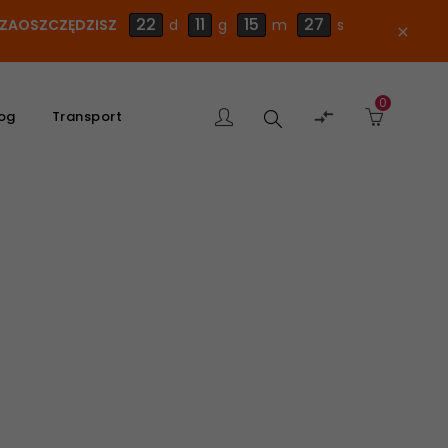
22
11
15
26
E ZAOSZCZĘDZISZ
d
g
m
s
close
0
Szukaj

og
Transport
produktu