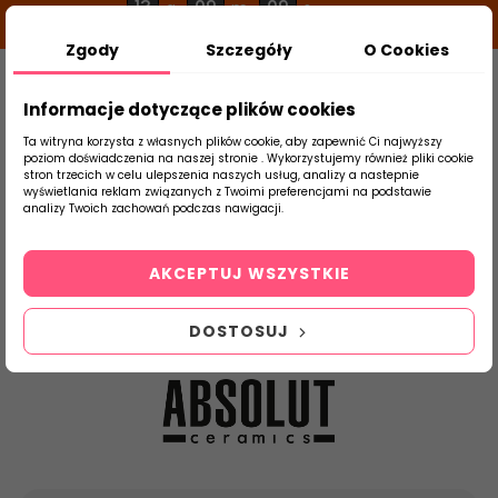
13
09
09
g
m
s
Zgody
Szczegóły
O Cookies
0
Szukaj
Informacje dotyczące plików cookies
Ta witryna korzysta z własnych plików cookie, aby zapewnić Ci najwyższy
poziom doświadczenia na naszej stronie . Wykorzystujemy również pliki cookie
stron trzecich w celu ulepszenia naszych usług, analizy a nastepnie
Strona Główna
Absolut Cerami
Brands
wyświetlania reklam związanych z Twoimi preferencjami na podstawie
produktu
analizy Twoich zachowań podczas nawigacji.
Lista produktów
marki Absolut
AKCEPTUJ WSZYSTKIE
Ceramics
DOSTOSUJ