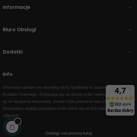
Informacje

Biuro Obsługi

Dodatki

Info
Informacje cenowe nie stanowią oferty handlowej w rozumieniu Art.66 par.1
Kodeksu Cywilnego.
Znajdujące się na stronie znaki towarowe i nazwy firm
są ich wyłączną własnością, zostały użyte jedynie w celu informacyjnym.
Rzeczywisty wygląd produktów może różnić się od tych prezentowanych na
zdjęciach.
Odstąp od umowy tutaj