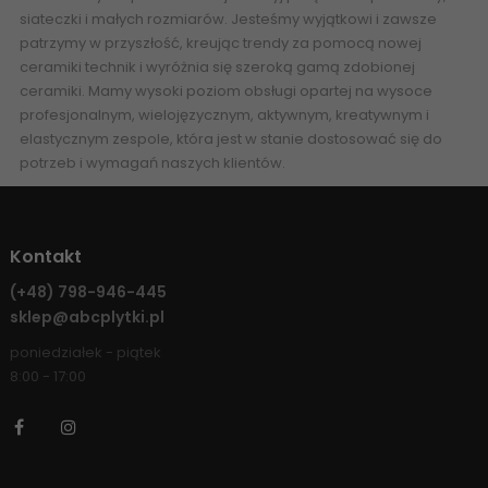
siateczki i małych rozmiarów. Jesteśmy wyjątkowi i zawsze
patrzymy w przyszłość, kreując trendy za pomocą nowej
ceramiki technik i wyróżnia się szeroką gamą zdobionej
ceramiki. Mamy wysoki poziom obsługi opartej na wysoce
profesjonalnym, wielojęzycznym, aktywnym, kreatywnym i
elastycznym zespole, która jest w stanie dostosować się do
potrzeb i wymagań naszych klientów.
Kontakt
(+48)
798-946-445
sklep@abcplytki.pl
poniedziałek - piątek
8:00 - 17:00
Facebook
Instagram