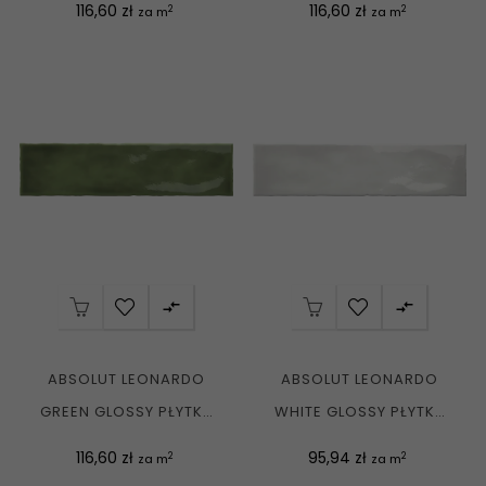
Cena
Cena
116,60 zł
116,60 zł
2
2
za m
za m
G1


ABSOLUT LEONARDO
ABSOLUT LEONARDO
GREEN GLOSSY PŁYTKA
WHITE GLOSSY PŁYTKA
ŚCIENNA 7,5X30 G1
ŚCIENNA 7,5X30 G1
Cena
Cena
116,60 zł
95,94 zł
2
2
za m
za m