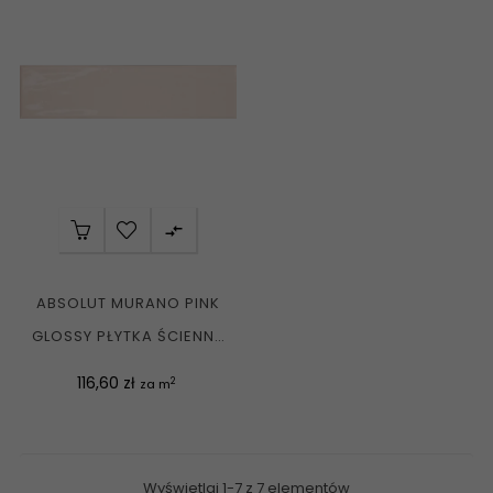

ABSOLUT MURANO PINK
GLOSSY PŁYTKA ŚCIENNA
7,5X30 G1
Cena
116,60 zł
2
za m
Wyświetlaj 1-7 z 7 elementów