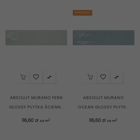
WYPRZEDAŻ!


ABSOLUT MURANO FERN
ABSOLUT MURANO
GLOSSY PŁYTKA ŚCIENNA
OCEAN GLOSSY PŁYTKA
7,5X30 G1
ŚCIENNA 7,5X30 G1
Cena
Cena
116,60 zł
116,60 zł
2
2
za m
za m