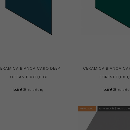
ERAMICA BIANCA CARO DEEP
CERAMICA BIANCA CA
OCEAN 11,8X11,8 G1
FOREST 11,8X11,
Cena
Cena
15,89 zł
15,89 zł
za sztukę
za sztu
WYPRZEDAŻ!
WYPRZEDAŻE / PROMOCJ