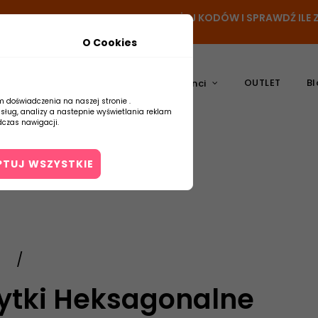
- DODAJ PRODUKT DO KOSZYKA, UŻYJ KODÓW I SPRAWDŹ IL
O Cookies
OUTLET
Bl
atura
Ceramika
Producenci
m doświadczenia na naszej stronie .
usług, analizy a nastepnie wyświetlania reklam
czas nawigacji.
PTUJ WSZYSTKIE
Kontakt
łytki Heksagonalne