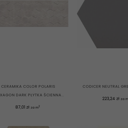
CERAMIKA COLOR POLARIS
CODICER NEUTRAL GRE
XAGON DARK PŁYTKA ŚCIENNA
Cena
223,24 zł
za 
RETT....
Cena
87,01 zł
2
za m