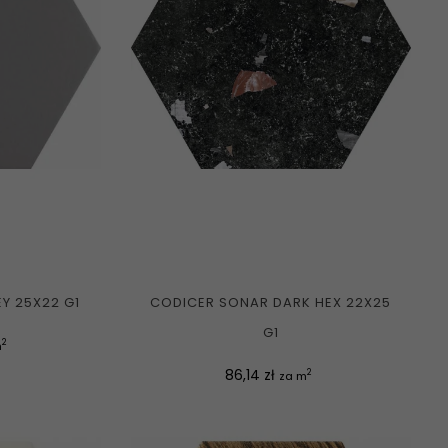
Y 25X22 G1
CODICER SONAR DARK HEX 22X25
G1
2
m
Cena
86,14 zł
2
za m