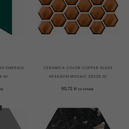
RO EMERALD
CERAMICA COLOR COPPER GLASS
8 G1
HEXAGON MOSAIC 25X25 G1
Cena
60,72 zł
kę
za sztukę
E