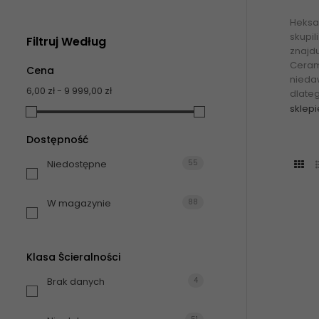
Heksa
skupi
Filtruj Według
znajdu
Ceram
Cena
niedaw
6,00 zł - 9 999,00 zł
dlate
sklepi
Dostępność
Niedostępne
55
W magazynie
88
Klasa Ścieralności
Brak danych
4