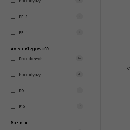
Nie dotyczy
51
PEI 3
2
PEI 4
8
Antypoślizgowość
Brak danych
14
C
Nie dotyczy
41
R9
3
R10
7
Rozmiar