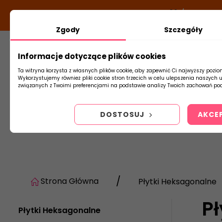
DODATKOWY RABAT Z KODEM:
NEWLOOK26
/
TUBADZIN
Zgody
Szczegóły
Informacje dotyczące plików cookies
Płytki
Arm
Ta witryna korzysta z własnych plików cookie, aby zapewnić Ci najwyższy pozio
Wykorzystujemy również pliki cookie stron trzecich w celu ulepszenia naszych 
związanych z Twoimi preferencjami na podstawie analizy Twoich zachowań pod
DOSTOSUJ
AKCE
Strona Główna
Płytki Heksagonalne
P
Płytki Heksagonalne