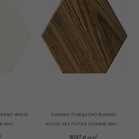
URANO WHITE
DOMINO (TUBĄDZIN) BURANO
 MAT....
WOOD HEX PŁYTKA ŚCIENNE MAT....
Cena
161,97 zł
2
2
za m