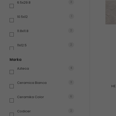
6.5x29.8
3
10.5x12
1
11.8x11.8
2
11x12.5
2
Marka
12.5x11
6
Azteca
4
12.5x14.5
1
Ceramica Bianca
3
HE
14.8x22.5
2
Ceramika Color
6
17.1x19.8
3
Codicer
2
3