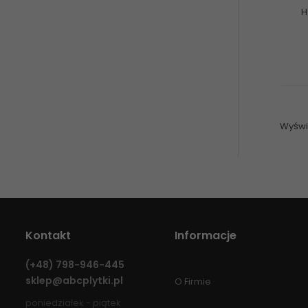
H
Wyświe
Kontakt
Informacje
(+48)
798-946-445
sklep@abcplytki.pl
O Firmie
poniedziałek - piątek