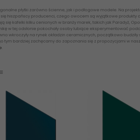
gonalne płytki zarówno ścienne, jak i podłogowe modele. Na projekt
li się hiszpańscy producenci, czego owocem są wyjątkowe produkty 
ją się kafelki kilku cenionych w branży marek, takich jak Paradyż, O
ikę w tej odsłonie pokochały osoby lubiące eksperymentować podcza
no wkroczyły na rynek okładzin ceramicznych, początkowo budziły s
go tym bardziej zachęcamy do zapoznania się z propozycjami w na
e
.
płytki heksagony Internetowy sklep, płytki sklep, sklep z płytkami www.ab