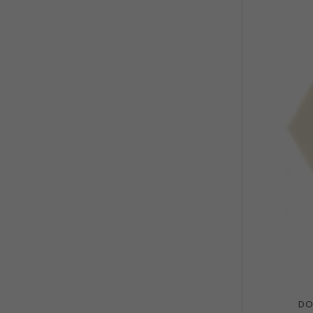
25x75
3
29.7x34.3
2
30.6x28.2
2
30x29.8
1
44.1x50.9
2
52x60
4
59.8x29.8
1
59.8x59.8
1
DO