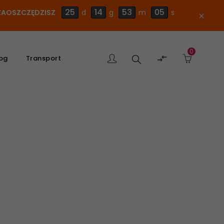
25
14
53
04
E ZAOSZCZĘDZISZ
d
g
m
s
close
0
Szukaj

og
Transport
produktu