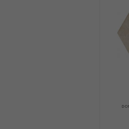
19.2X22.1
Paradyż
10
19.6x30.2
1
Paradyż Baczyńska
1
19.8x17.1
25
Paradyż Classica
5
19.8x19.8
1
Paradyż My Way
19
21x26
1
Tubądzin
18
22.1x28.9
5
Tubądzin Domino
10
22x25
2
DOM
22x25.5
3
25x25.8
1