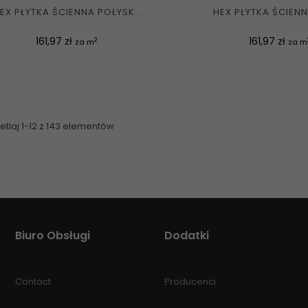
EX PŁYTKA ŚCIENNA POŁYSK...
HEX PŁYTKA ŚCIENNA
Cena
Cena
161,97 zł
161,97 zł
2
za m
za m
tlaj 1-12 z 143 elementów
Biuro Obsługi
Dodatki
Contact
Producenci