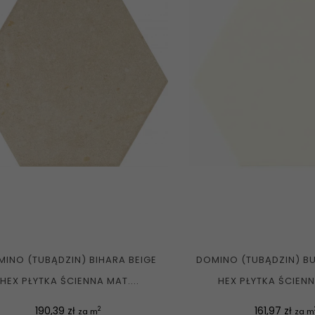
INO (TUBĄDZIN) BIHARA BEIGE
DOMINO (TUBĄDZIN) B
HEX PŁYTKA ŚCIENNA MAT....
HEX PŁYTKA ŚCIENNA
Cena
Cena
190,39 zł
161,97 zł
2
za m
za m