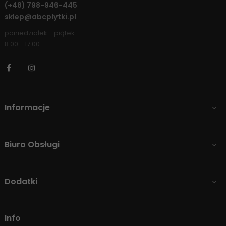
(+48)
798-946-445
sklep@abcplytki.pl
poniedziałek - piątek
8:00 - 17:00
Facebook
Instagram
Informacje

Biuro Obsługi

Dodatki

Info