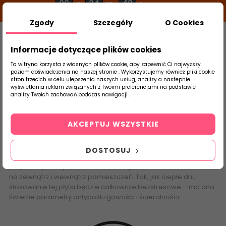
00
24
48
g
m
s
Zgody
Szczegóły
O Cookies
0
Szukaj
Informacje dotyczące plików cookies
Ta witryna korzysta z własnych plików cookie, aby zapewnić Ci najwyższy
poziom doświadczenia na naszej stronie . Wykorzystujemy również pliki cookie
stron trzecich w celu ulepszenia naszych usług, analizy a nastepnie
Strona Główna
Klinkier
Paradyż
Aq
wyświetlania reklam związanych z Twoimi preferencjami na podstawie
produktu
analizy Twoich zachowań podczas nawigacji.
Aquarius
AKCEPTUJ WSZYSTKIE
Tony ciepła Ciepła w kolekcji Aquarius na pewno nie
zabraknie! Ciepła kolorystyka i wygląd powierzchni, do których
DOSTOSUJ
zostały wykorzystane te płytki wprawią Cię w dobry nastrój i
przywiodą na myśl słoneczne dni. Aquarius można zastosować
na zewnątrz i wewnątrz pomieszczeń. Tak, jak ciepłe dni,
stosowanie tej płytki będzie całkowicie bezstresowe – ma ona
świetne parametry antypoślizgowości i ścieralności.