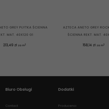
NETO GREY PŁYTKA ŚCIENNA
AZTECA ANETO GREY ROCK
EKT. MAT. 40X120 G1
ŚCIENNA REKT. MAT. 40
Cena
Cena
213,49 zł
158,14 zł
2
2
za m
za m
Biuro Obsługi
Dodatki
Contact
Producenci