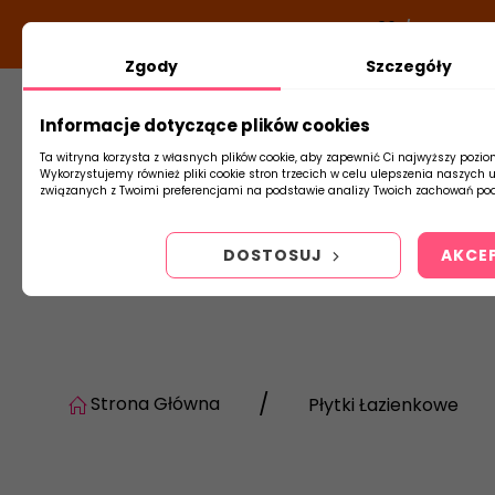
DODATKOWY RABAT Z KODEM:
NEWLOOK26
/
TUBADZIN
Zgody
Szczegóły
Informacje dotyczące plików cookies
Płytki
Arm
Ta witryna korzysta z własnych plików cookie, aby zapewnić Ci najwyższy pozio
Wykorzystujemy również pliki cookie stron trzecich w celu ulepszenia naszych 
związanych z Twoimi preferencjami na podstawie analizy Twoich zachowań pod
DOSTOSUJ
AKCE
Strona Główna
Płytki Łazienkowe