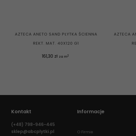
AZTECA ANETO SAND PŁYTKA ŚCIENNA
AZTECA A
REKT. MAT. 40X120 G1
R
Cena
161,30 zł
2
za m
Kontakt
Informacje
(+48)
798-946-445
sklep@abcplytki.pl
O Firmie