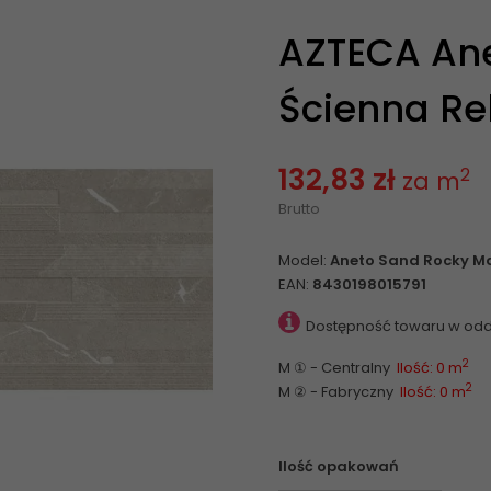
AZTECA Ane
Ścienna Rek
132,83 zł
2
za m
Brutto
Model:
Aneto Sand Rocky Ma
EAN:
8430198015791
Dostępność towaru w odd
2
M ① - Centralny
Ilość: 0 m
2
M ② - Fabryczny
Ilość: 0 m
Ilość opakowań