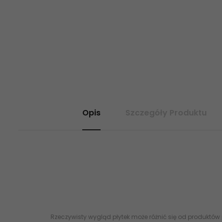
Opis
Szczegóły Produktu
Marka: Azteca Mrozoodporno: Nie Powierzchnia: Matowa Rektyfi
kamieniopodobne
Rzeczywisty wygląd płytek może różnić się od produktów