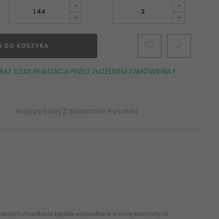
J DO KOSZYKA

AZ CZAS REALIZACJI PRZED ZŁOŻENIEM ZAMÓWIENIA ❗️
Najczęściej Zadawane Pytania
łytka Ścienna Mat. 40x120 imitacja kamienia
ażdym monitorze będzie wyświetlone w innej kolorystyce.