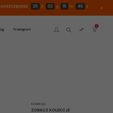
25
02
15
45
E ZAOSZCZĘDZISZ
d
g
m
s
close
0
Szukaj

og
Transport
produktu
Kolekcja
ZOBACZ KOLEKCJE