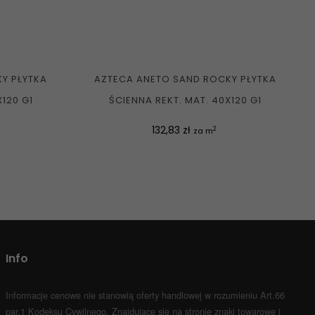
Y PŁYTKA
AZTECA ANETO SAND ROCKY PŁYTKA
X120 G1
ŚCIENNA REKT. MAT. 40X120 G1
Cena
132,83 zł
2
za m
Info
Informacje cenowe nie stanowią oferty handlowej w rozumieniu Art.66
par.1 Kodeksu Cywilnego.
Znajdujące się na stronie znaki towarowe i