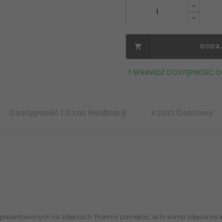
DODA

❗️ SPRAWDŹ DOSTĘPNOŚĆ OR
Dostępność | Czas Realizacji
Koszt Dostawy
kacja: Tak Rozmiar: 40x120 8430198015791 AZTECA Aneto Sand Rocky P
 prezentowanych na zdjęciach. Prosimy pamiętać, że to samo zdjęcie na k