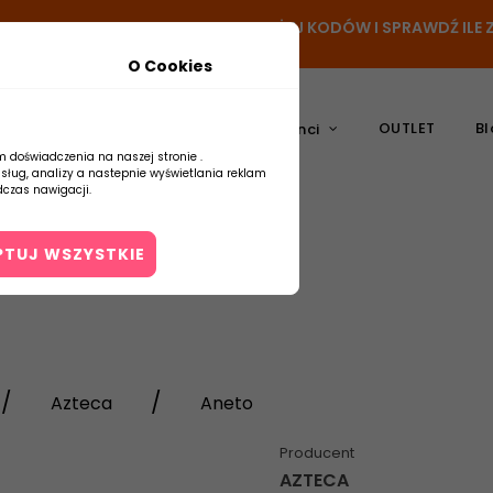
- DODAJ PRODUKT DO KOSZYKA, UŻYJ KODÓW I SPRAWDŹ IL
O Cookies
OUTLET
Bl
atura
Ceramika
Producenci
m doświadczenia na naszej stronie .
usług, analizy a nastepnie wyświetlania reklam
czas nawigacji.
PTUJ WSZYSTKIE
Kontakt
Azteca
Aneto
Producent
AZTECA