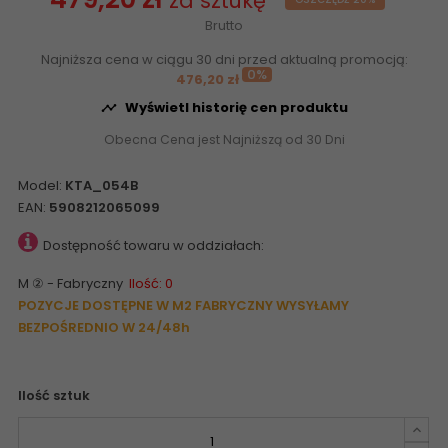
za sztukę
Brutto
Najniższa cena w ciągu 30 dni przed aktualną promocją:
0%
476,20 zł
Wyświetl historię cen produktu

Obecna Cena jest Najniższą od 30 Dni
Model:
KTA_054B
EAN:
5908212065099
Dostępność towaru w oddziałach:
M ② - Fabryczny
Ilość: 0
POZYCJE DOSTĘPNE W M2 FABRYCZNY WYSYŁAMY
BEZPOŚREDNIO W 24/48h
Ilość sztuk