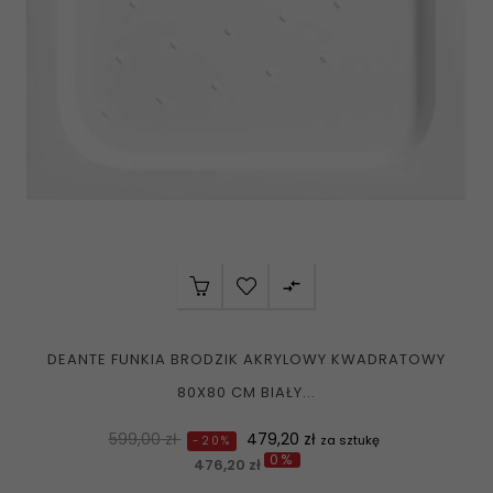

DEANTE FUNKIA BRODZIK AKRYLOWY KWADRATOWY
80X80 CM BIAŁY...
Normalna
Cena
599,00 zł
479,20 zł
za sztukę
-20%
0%
cena
476,20 zł