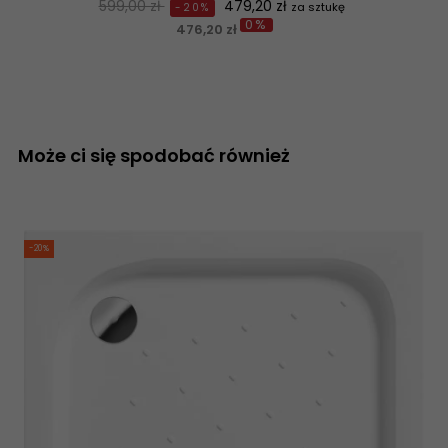
Normalna
Cena
599,00 zł
479,20 zł
za sztukę
-20%
0%
cena
476,20 zł
Może ci się spodobać również
-20%