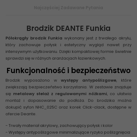
Najczęściej Zadawane Pytania
Brodzik
DEANTE Funkia
Półokrągły brodzik Funkia
wykonany jest z trwałego akrylu,
który zachowuje połysk i estetyczny wygląd nawet przy
intensywnym użytkowaniu. Dzięki kompaktowej formie świetnie
sprawdzi się w różnych aranżacjach łazienkowych.
Funkcjonalność i bezpieczeństwo
Brodzik wyposażono w
występy antypoślizgowe
, które
zwiększają bezpieczeństwo korzystania. W zestawie znajduje
się
metalowy stelaż z regulowanymi nóżkami
, co ułatwia
montaż i dopasowanie do podłoża. Do
brodzika
można
dokupić syfon NHC_025C oraz korek Click-clack, dostępne w
ofercie Deante.
- Trwały materiał akrylowy, zachowujący połysk i kolor
- Występy antypoślizgowe minimalizujące ryzyko poślizgnięcia