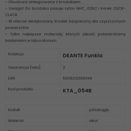
- Obudowa zintegrowana z brodzikiem
- Uwaga! Do brodzika pasuje syfon NHC_025C i korek CLICK-
CLACK
- W ofercie dedykowany środek bezpieczny dla czyszczonych
powierzchni
- Tylko najlepsze materiały, których jakość potwierdzamy
badaniami w laboratorium
Kolekcja
DEANTE Funkia
Gwarancja [lata]
2
EAN
5908212065099
Kod produktu
KTA_054B
Kształt
półokrągły
Materiał
akryl