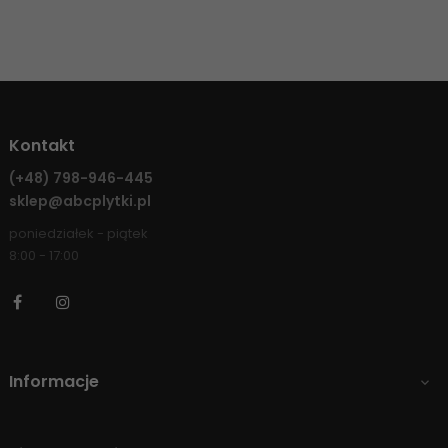
Kontakt
(+48)
798-946-445
sklep@abcplytki.pl
poniedziałek - piątek
8:00 - 17:00
Facebook
Instagram
Informacje
