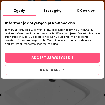
01
15
15
g
m
s
Zgody
Szczegóły
O Cookies
0
Szukaj
Informacje dotyczące plików cookies
Ta witryna korzysta z własnych plików cookie, aby zapewnić Ci najwyższy
poziom doświadczenia na naszej stronie . Wykorzystujemy również pliki cookie
stron trzecich w celu ulepszenia naszych usług, analizy a nastepnie
Strona Główna
Ceramika Łazienkowa
B
wyświetlania reklam związanych z Twoimi preferencjami na podstawie
produktu
analizy Twoich zachowań podczas nawigacji.
AKCEPTUJ WSZYSTKIE
DOSTOSUJ