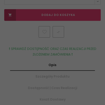
DODAJ DO KOSZYKA


❗️ SPRAWDŹ DOSTĘPNOŚĆ ORAZ CZAS REALIZACJI PRZED
ZŁOŻENIEM ZAMÓWIENIA ❗️
Opis
Szczegóły Produktu
Dostępność | Czas Realizacji
Koszt Dostawy