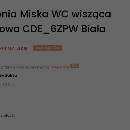
nia Miska WC wisząca
zowa CDE_6ZPW Biała
za sztukę
OSZCZĘDŹ 20%
0%
i przed aktualną promocją:
794,20 zł
produktu
d 30 Dni
ziałach: