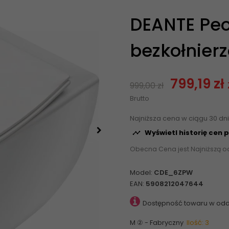
DEANTE Peo
bezkołnier
799,19 zł
999,00 zł
Brutto
Najniższa cena w ciągu 30 dn
Wyświetl historię cen 

Obecna Cena jest Najniższą o
Model:
CDE_6ZPW
EAN:
5908212047644
Dostępność towaru w odd
M ② - Fabryczny
Ilość: 3