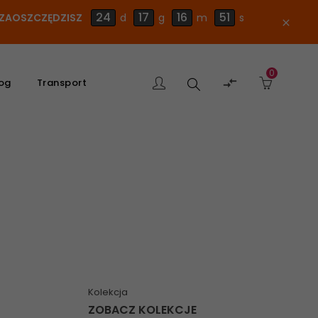
24
17
16
51
E ZAOSZCZĘDZISZ
d
g
m
s
close
0
Szukaj

og
Transport
produktu
Kolekcja
ZOBACZ KOLEKCJE