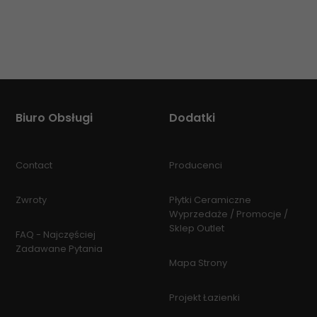
Biuro Obsługi
Dodatki
Contact
Producenci
Zwroty
Płytki Ceramiczne
Wyprzedaże / Promocje /
Sklep Outlet
FAQ - Najczęściej
Zadawane Pytania
Mapa Strony
Projekt Łazienki