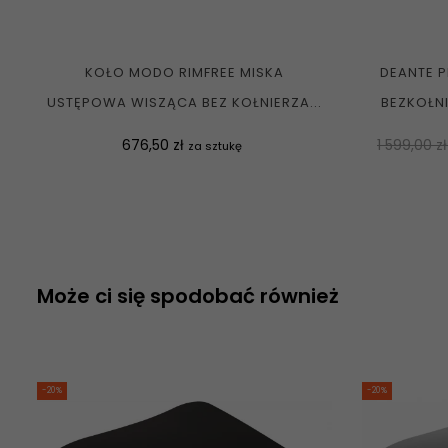
KOŁO MODO RIMFREE MISKA
DEANTE 
USTĘPOWA WISZĄCA BEZ KOŁNIERZA...
BEZKOŁN
Cena
Normalna
676,50 zł
1 599,00 z
za sztukę
cena
Może ci się spodobać również
-20%
-20%