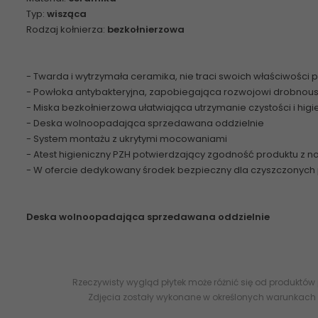
Typ:
wisząca
Rodzaj kołnierza:
bezkołnierzowa
- Twarda i wytrzymała ceramika, nie traci swoich właściwości 
- Powłoka antybakteryjna, zapobiegająca rozwojowi drobnous
- Miska bezkołnierzowa ułatwiająca utrzymanie czystości i higi
- Deska wolnoopadająca sprzedawana oddzielnie
- System montażu z ukrytymi mocowaniami
- Atest higieniczny PZH potwierdzający zgodność produktu z
- W ofercie dedykowany środek bezpieczny dla czyszczonych
Deska wolnoopadająca sprzedawana oddzielnie
Rzeczywisty wygląd płytek może różnić się od produktów
Zdjęcia zostały wykonane w określonych warunkach 