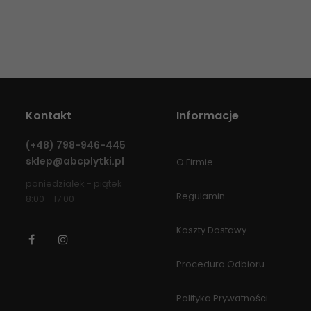
Kontakt
Informacje
(+48)
798-946-445
sklep@abcplytki.pl
O Firmie
poniedziałek - piątek
Regulamin
8:00 - 17:00
Koszty Dostawy
Facebook
Instagram
Procedura Odbioru
Polityka Prywatności