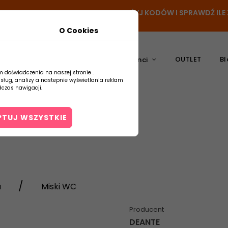
N
- DODAJ PRODUKT DO KOSZYKA, UŻYJ KODÓW I SPRAWDŹ IL
O Cookies
OUTLET
Bl
atura
Ceramika
Producenci
m doświadczenia na naszej stronie .
usług, analizy a nastepnie wyświetlania reklam
czas nawigacji.
PTUJ WSZYSTKIE
Kontakt
a
Miski WC
Producent
DEANTE