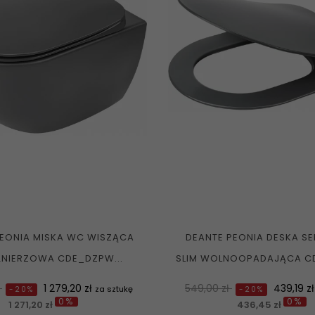
PEONIA MISKA WC WISZĄCA
DEANTE PEONIA DESKA S
ŁNIERZOWA CDE_DZPW...
SLIM WOLNOOPADAJĄCA CD
Cena
Normalna
Cena
ł
1 279,20 zł
549,00 zł
439,19 z
za sztukę
-20%
-20%
0%
0%
cena
1 271,20 zł
436,45 zł