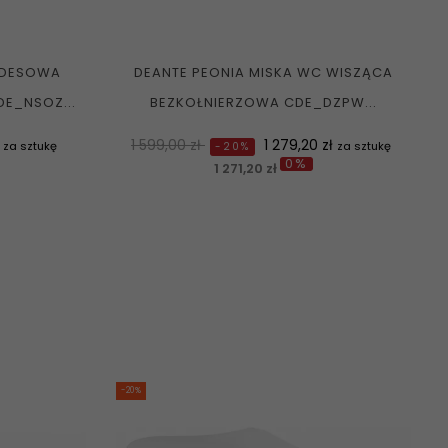
EDESOWA
DEANTE PEONIA MISKA WC WISZĄCA
E_NSOZ...
BEZKOŁNIERZOWA CDE_DZPW...
Normalna
Cena
ł
1 599,00 zł
1 279,20 zł
za sztukę
za sztukę
-20%
0%
cena
1 271,20 zł
-20%