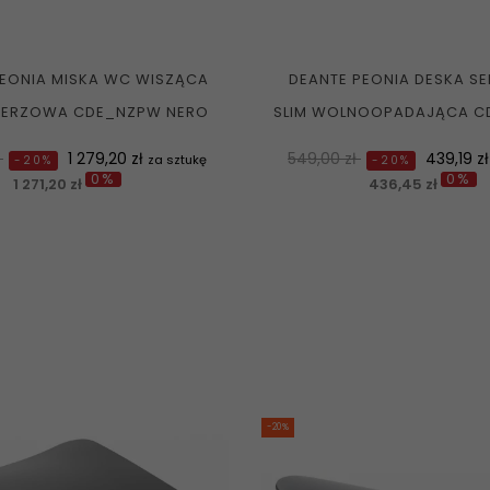
PEONIA MISKA WC WISZĄCA
DEANTE PEONIA DESKA S
IERZOWA CDE_NZPW NERO
SLIM WOLNOOPADAJĄCA CD
Cena
Normalna
Cena
ł
1 279,20 zł
549,00 zł
439,19 z
za sztukę
-20%
-20%
0%
0%
cena
1 271,20 zł
436,45 zł
-20%