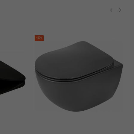
‹
›
-20%