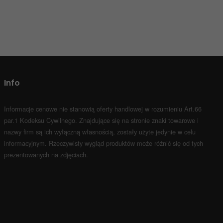
Info
Informacje cenowe nie stanowią oferty handlowej w rozumieniu Art.66
par.1 Kodeksu Cywilnego.
Znajdujące się na stronie znaki towarowe i
nazwy firm są ich wyłączną własnością, zostały użyte jedynie w celu
informacyjnym.
Rzeczywisty wygląd produktów może różnić się od tych
prezentowanych na zdjęciach.