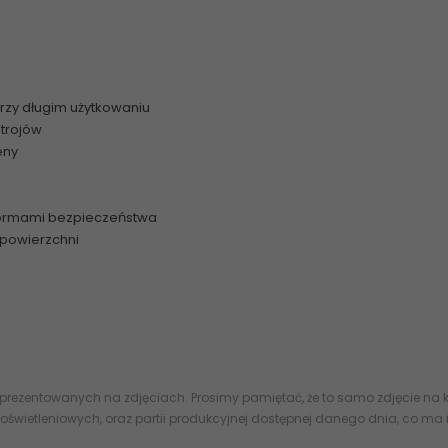
przy długim użytkowaniu
trojów
eny
 normami bezpieczeństwa
 powierzchni
 prezentowanych na zdjęciach. Prosimy pamiętać, że to samo zdjęcie na k
oświetleniowych, oraz partii produkcyjnej dostępnej danego dnia, co ma