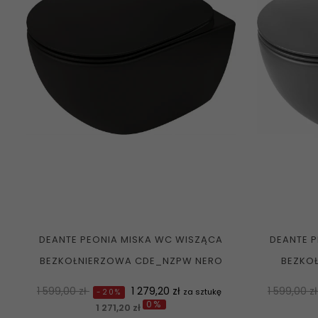
DEANTE PEONIA MISKA WC WISZĄCA
DEANTE 
BEZKOŁNIERZOWA CDE_NZPW NERO
BEZKO
Normalna
Cena
Normalna
1 599,00 zł
1 279,20 zł
1 599,00 z
za sztukę
-20%
0%
cena
cena
1 271,20 zł