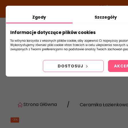
DODATKOWY RABAT Z KODEM:
NEWLOOK26
/
TUBADZI
Zgody
Szczegóły
Informacje dotyczące plików cookies
Płytki
Arm
Ta witryna korzysta z własnych plików cookie, aby zapewnić Ci najwyższy pozio
Wykorzystujemy również pliki cookie stron trzecich w celu ulepszenia naszych 
związanych z Twoimi preferencjami na podstawie analizy Twoich zachowań pod
DOSTOSUJ
AKCE
Strona Główna
Ceramika Łazienkow
-20%