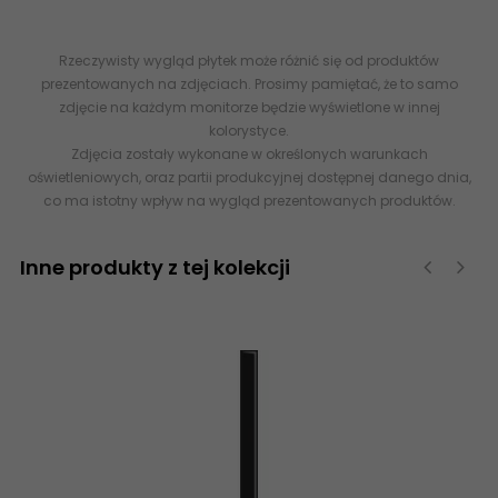
-023X600-1-LISZ.NE---4
Rzeczywisty wygląd płytek może różnić się od produktów
prezentowanych na zdjęciach. Prosimy pamiętać, że to samo
zdjęcie na każdym monitorze będzie wyświetlone w innej
kolorystyce.
Zdjęcia zostały wykonane w określonych warunkach
oświetleniowych, oraz partii produkcyjnej dostępnej danego dnia,
co ma istotny wpływ na wygląd prezentowanych produktów.
Inne produkty z tej kolekcji
‹
›