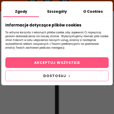
06
06
40
g
m
s
Zgody
Szczegóły
O Cookies
0
Szukaj
Informacje dotyczące plików cookies
Ta witryna korzysta z własnych plików cookie, aby zapewnić Ci najwyższy
poziom doświadczenia na naszej stronie . Wykorzystujemy również pliki cookie
stron trzecich w celu ulepszenia naszych usług, analizy a nastepnie
Strona Główna
Płytki Kuchenne
Parady
wyświetlania reklam związanych z Twoimi preferencjami na podstawie
produktu
analizy Twoich zachowań podczas nawigacji.
AKCEPTUJ WSZYSTKIE
DOSTOSUJ