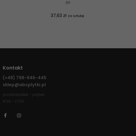
G1
Cena
37,63 zł
za sztukę
Kontakt
(+48)
798-946-445
sklep@abcplytki.pl
poniedziałek - piątek
8:00 - 17:00
Facebook
Instagram