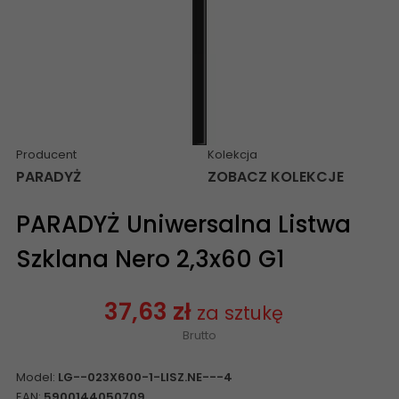
Producent
Kolekcja
PARADYŻ
ZOBACZ KOLEKCJE
PARADYŻ Uniwersalna Listwa
Szklana Nero 2,3x60 G1
37,63 zł
za sztukę
Brutto
Model:
LG--023X600-1-LISZ.NE---4
EAN:
5900144050709