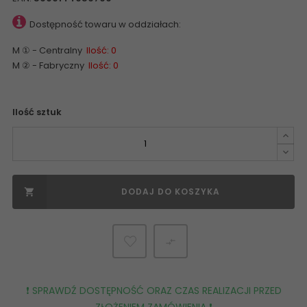
Dostępność towaru w oddziałach:
M ① - Centralny
Ilość: 0
M ② - Fabryczny
Ilość: 0
Ilość sztuk
DODAJ DO KOSZYKA


❗️ SPRAWDŹ DOSTĘPNOŚĆ ORAZ CZAS REALIZACJI PRZED
ZŁOŻENIEM ZAMÓWIENIA ❗️