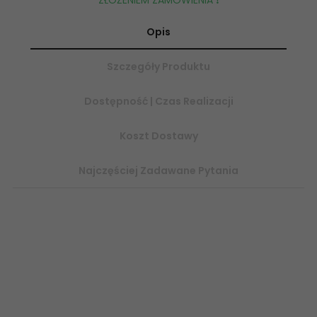
Opis
Szczegóły Produktu
Dostępność | Czas Realizacji
Koszt Dostawy
Najczęściej Zadawane Pytania
Kolekcja: Uniwersalne Dekoracje Szklane Format: 2,3x60 cm Ilo
sztuk w opakowaniu: 1 sztuka Gatunek: 1 Mrozoodporno: Nie
Grubo: 8 mm Rodzaj powierzchni: Szklana Zastosowanie:
Wewntrz Podana cena dotyczy: 1 sztuki Sprzeda produktu:
Produkt sprzedawany na sztuki Waga produktu: 0,30 kg Czas
dostawy produktu: 1-5 dni roboczych 5900144050709 sklep
płytki PARADYŻ Uniwersalna Listwa Szklana Nero 2,3x60 LG-