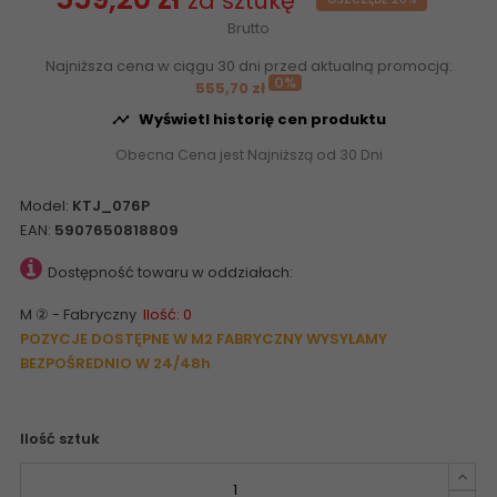
za sztukę
Brutto
Najniższa cena w ciągu 30 dni przed aktualną promocją:
0%
555,70 zł
Wyświetl historię cen produktu

Obecna Cena jest Najniższą od 30 Dni
Model:
KTJ_076P
EAN:
5907650818809
Dostępność towaru w oddziałach:
M ② - Fabryczny
Ilość: 0
POZYCJE DOSTĘPNE W M2 FABRYCZNY WYSYŁAMY
BEZPOŚREDNIO W 24/48h
Ilość sztuk