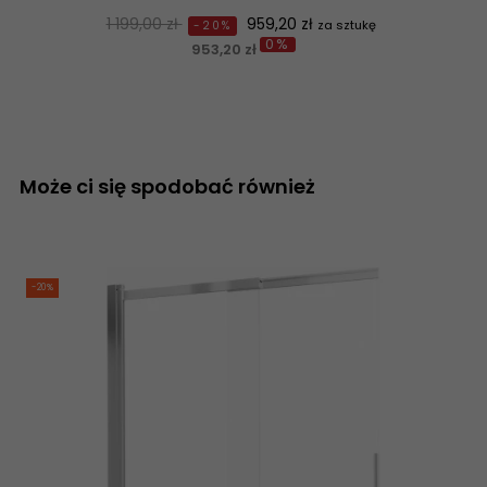
Normalna
Cena
1 199,00 zł
959,20 zł
za sztukę
-20%
0%
cena
953,20 zł
Może ci się spodobać również
-20%