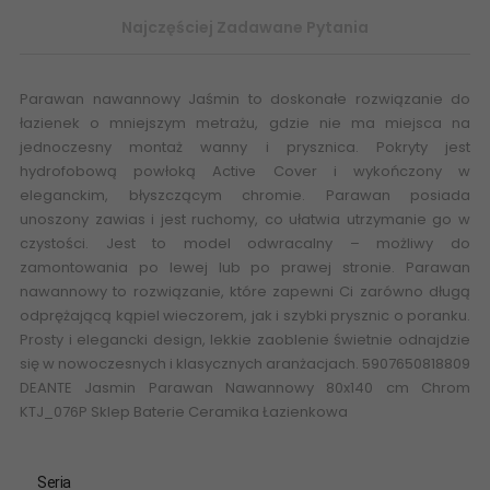
Najczęściej Zadawane Pytania
Parawan nawannowy
Jaśmin to doskonałe rozwiązanie do
łazienek o mniejszym metrażu, gdzie nie ma miejsca na
jednoczesny montaż wanny i prysznica. Pokryty jest
hydrofobową powłoką Active Cover i wykończony w
eleganckim, błyszczącym chromie. Parawan posiada
unoszony zawias i jest ruchomy, co ułatwia utrzymanie go w
czystości. Jest to model odwracalny – możliwy do
zamontowania po lewej lub po prawej stronie. Parawan
nawannowy to rozwiązanie, które zapewni Ci zarówno długą
odprężającą kąpiel wieczorem, jak i szybki prysznic o poranku.
Prosty i elegancki design, lekkie zaoblenie świetnie odnajdzie
się w nowoczesnych i klasycznych aranżacjach. 5907650818809
DEANTE Jasmin
Parawan Nawannowy
80x140 cm Chrom
KTJ_076P
Sklep Baterie Ceramika Łazienkowa
Seria