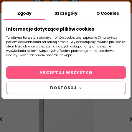
20
20
23
g
m
s
Zgody
Szczegóły
O Cookies
0
Szukaj
Informacje dotyczące plików cookies
Ta witryna korzysta z własnych plików cookie, aby zapewnić Ci najwyższy
poziom doświadczenia na naszej stronie . Wykorzystujemy również pliki cookie
stron trzecich w celu ulepszenia naszych usług, analizy a nastepnie
Strona Główna
Armatura
Prysznice
wyświetlania reklam związanych z Twoimi preferencjami na podstawie
produktu
analizy Twoich zachowań podczas nawigacji.
AKCEPTUJ WSZYSTKIE
DOSTOSUJ