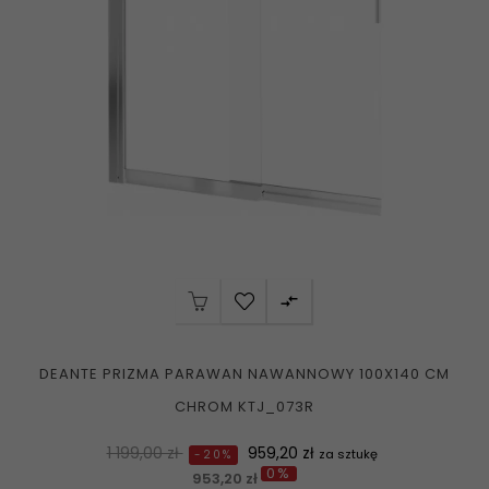

DEANTE PRIZMA PARAWAN NAWANNOWY 100X140 CM
CHROM KTJ_073R
Normalna
Cena
1 199,00 zł
959,20 zł
za sztukę
-20%
0%
cena
953,20 zł