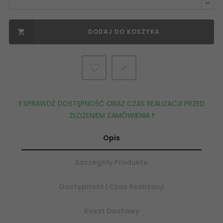
DODAJ DO KOSZYKA


❗️ SPRAWDŹ DOSTĘPNOŚĆ ORAZ CZAS REALIZACJI PRZED
ZŁOŻENIEM ZAMÓWIENIA ❗️
Opis
Szczegóły Produktu
Dostępność | Czas Realizacji
Koszt Dostawy