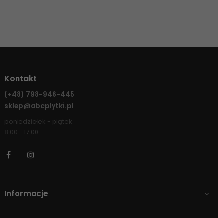
Kontakt
(+48)
798-946-445
sklep@abcplytki.pl
poniedziałek - piątek
8:00 - 17:00
Facebook
Instagram
Informacje
