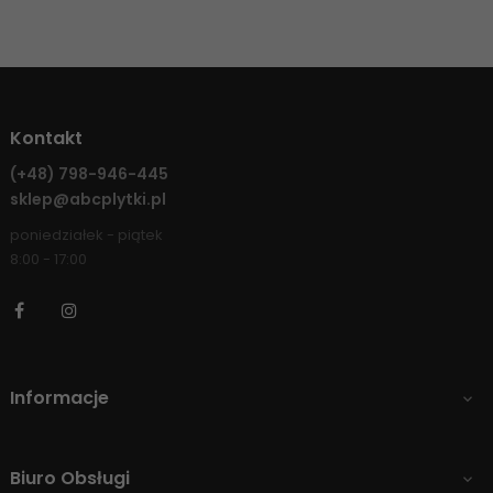
Kontakt
(+48)
798-946-445
sklep@abcplytki.pl
poniedziałek - piątek
8:00 - 17:00
Facebook
Instagram
Informacje

Biuro Obsługi
