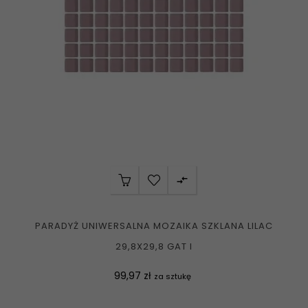

PARADYŻ UNIWERSALNA MOZAIKA SZKLANA LILAC
29,8X29,8 GAT I
Cena
99,97 zł
za sztukę