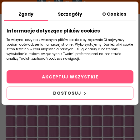
15
13
41
g
m
s
Zgody
Szczegóły
O Cookies
0
Szukaj
Informacje dotyczące plików cookies
Ta witryna korzysta z własnych plików cookie, aby zapewnić Ci najwyższy
poziom doświadczenia na naszej stronie . Wykorzystujemy również pliki cookie
stron trzecich w celu ulepszenia naszych usług, analizy a nastepnie
Strona Główna
Mozaiki
Paradyż
Ws
wyświetlania reklam związanych z Twoimi preferencjami na podstawie
produktu
analizy Twoich zachowań podczas nawigacji.
AKCEPTUJ WSZYSTKIE
DOSTOSUJ