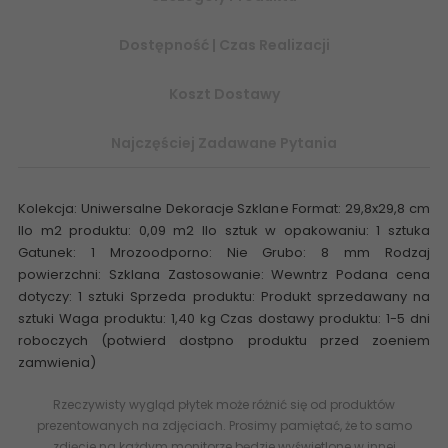
Dostępność | Czas Realizacji
Koszt Dostawy
Najczęściej Zadawane Pytania
Kolekcja: Uniwersalne Dekoracje Szklane Format: 29,8x29,8 cm
Ilo m2 produktu: 0,09 m2 Ilo sztuk w opakowaniu: 1 sztuka
Gatunek: 1 Mrozoodporno: Nie Grubo: 8 mm Rodzaj
powierzchni: Szklana Zastosowanie: Wewntrz Podana cena
dotyczy: 1 sztuki Sprzeda produktu: Produkt sprzedawany na
sztuki Waga produktu: 1,40 kg Czas dostawy produktu: 1-5 dni
roboczych (potwierd dostpno produktu przed zoeniem
zamwienia)
Rzeczywisty wygląd płytek może różnić się od produktów
prezentowanych na zdjęciach. Prosimy pamiętać, że to samo
zdjęcie na każdym monitorze będzie wyświetlone w innej