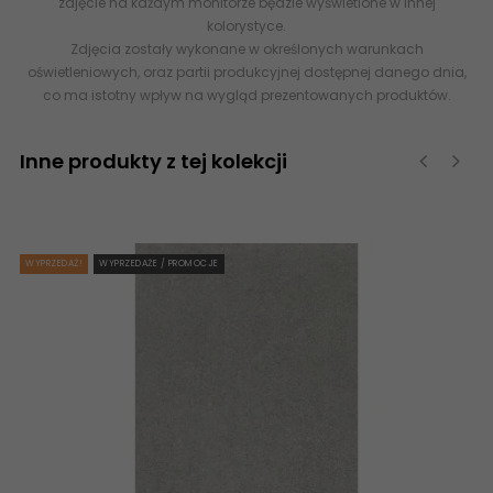
zdjęcie na każdym monitorze będzie wyświetlone w innej
kolorystyce.
Zdjęcia zostały wykonane w określonych warunkach
oświetleniowych, oraz partii produkcyjnej dostępnej danego dnia,
co ma istotny wpływ na wygląd prezentowanych produktów.
Inne produkty z tej kolekcji
‹
›
WYPRZEDAŻ!
WYPRZEDAŻE / PROMOCJE