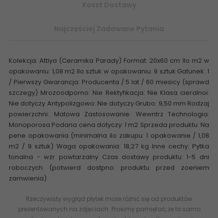
Koszt Dostawy
Najczęściej Zadawane Pytania
Kolekcja: Attiya (Ceramika Parady) Format: 20x60 cm Ilo m2 w
opakowaniu: 1,08 m2 Ilo sztuk w opakowaniu: 9 sztuk Gatunek: 1
/ Pierwszy Gwarancja: Producenta / 5 lat / 60 miesicy (sprawd
szczegy) Mrozoodporno: Nie Rektyfikacja: Nie Klasa cieralnoi:
Nie dotyczy Antypolizgowo: Nie dotyczy Grubo: 9,50 mm Rodzaj
powierzchni: Matowa Zastosowanie: Wewntrz Technologia:
Monoporosa Podana cena dotyczy: 1 m2 Sprzeda produktu: Na
pene opakowania (minimalna ilo zakupu: 1 opakowanie / 1,08
m2 / 9 sztuk) Waga opakowania: 18,27 kg Inne cechy: Pytka
tonalna - wzr powtarzalny Czas dostawy produktu: 1-5 dni
roboczych (potwierd dostpno produktu przed zoeniem
zamwienia)
Rzeczywisty wygląd płytek może różnić się od produktów
prezentowanych na zdjęciach. Prosimy pamiętać, że to samo