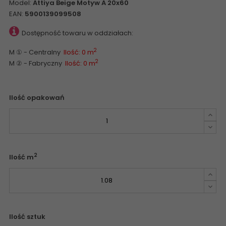
Model:
Attiya Beige Motyw A 20x60
EAN:
5900139099508
Dostępność towaru w oddziałach:
2
M ① - Centralny
Ilość: 0 m
2
M ② - Fabryczny
Ilość: 0 m
Ilość opakowań
2
Ilość m
Ilość sztuk