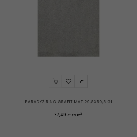

PARADYŻ RINO GRAFIT MAT 29,8X59,8 G1
Cena
77,49 zł
2
za m