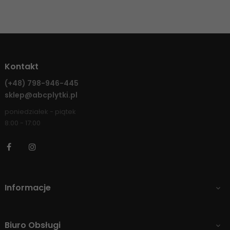
Kontakt
(+48)
798-946-445
sklep@abcplytki.pl
poniedziałek - piątek
8:00 - 17:00
Facebook
Instagram
Informacje

Biuro Obsługi
