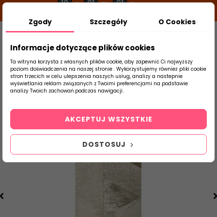
10
01
00
g
m
s
Zgody
Szczegóły
O Cookies
0
Szukaj
Informacje dotyczące plików cookies
Ta witryna korzysta z własnych plików cookie, aby zapewnić Ci najwyższy
poziom doświadczenia na naszej stronie . Wykorzystujemy również pliki cookie
stron trzecich w celu ulepszenia naszych usług, analizy a nastepnie
Strona Główna
Płytki Ceramiczne Wyprzedaż
wyświetlania reklam związanych z Twoimi preferencjami na podstawie
produktu
analizy Twoich zachowań podczas nawigacji.
AKCEPTUJ WSZYSTKIE
DOSTOSUJ