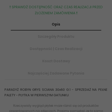
❗️ SPRAWDŹ DOSTĘPNOŚĆ ORAZ CZAS REALIZACJI PRZED
ZŁOŻENIEM ZAMÓWIENIA ❗️
Opis
Szczegóły Produktu
Dostępność | Czas Realizacji
Koszt Dostawy
Najczęściej Zadawane Pytania
PARADYŻ ROBYN GRYS SCIANA 30x60 G.1 - SPRZEDAŻ NA PEŁNE
PALETY - PŁYTKA W PIERWSZYM GATUNKU
Rzeczywisty wygląd płytek może różnić się od produktów
prezentowanych na zdjęciach. Prosimy pamiętać, że to samo