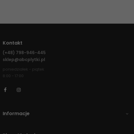
Kontakt
(+48)
798-946-445
sklep@abcplytki.pl
poniedziałek - piątek
8:00 - 17:00
Facebook
Instagram
Informacje
