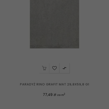

PARADYŻ RINO GRAFIT MAT 29,8X59,8 G1
Cena
77,49 zł
2
za m