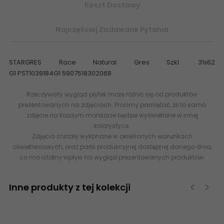
Koszt Dostawy
Najczęściej Zadawane Pytania
STARGRES Race Natural Gres Szkl. 31x62
G1 PST1039184G1 5907518302068
Rzeczywisty wygląd płytek może różnić się od produktów
prezentowanych na zdjęciach. Prosimy pamiętać, że to samo
zdjęcie na każdym monitorze będzie wyświetlone w innej
kolorystyce.
Zdjęcia zostały wykonane w określonych warunkach
oświetleniowych, oraz partii produkcyjnej dostępnej danego dnia,
co ma istotny wpływ na wygląd prezentowanych produktów.
Inne produkty z tej kolekcji
‹
›