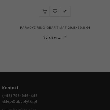

PARADYŻ RINO GRAFIT MAT 29,8X59,8 G1
Cena
77,49 zł
2
za m
Kontakt
(+48)
798-946-445
sklep@abcplytki.pl
poniedziałek - piątek