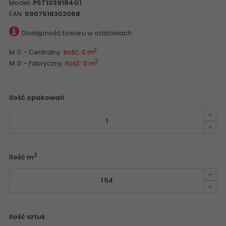
Model:
PST1039184G1
EAN:
5907518302068
Dostępność towaru w oddziałach:
2
M ① - Centralny
Ilość: 0 m
2
M ② - Fabryczny
Ilość: 0 m
Ilość opakowań
2
Ilość m
Ilość sztuk