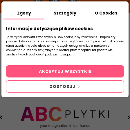
19
40
31
g
m
s
Zgody
Szczegóły
O Cookies
0
Szukaj
Informacje dotyczące plików cookies
Ta witryna korzysta z własnych plików cookie, aby zapewnić Ci najwyższy
poziom doświadczenia na naszej stronie . Wykorzystujemy również pliki cookie
stron trzecich w celu ulepszenia naszych usług, analizy a nastepnie
Strona Główna
Płytki Ceramiczne Wyprzedaż
wyświetlania reklam związanych z Twoimi preferencjami na podstawie
produktu
analizy Twoich zachowań podczas nawigacji.
AKCEPTUJ WSZYSTKIE
DOSTOSUJ