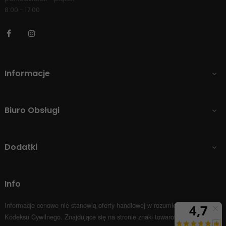
8:00 - 17:00
Facebook
Instagram
Informacje

Biuro Obsługi

Dodatki

Info
Informacje cenowe nie stanowią oferty handlowej w rozumieniu Art.66 par.1
Kodeksu Cywilnego.
Znajdujące się na stronie znaki towarowe i nazwy firm