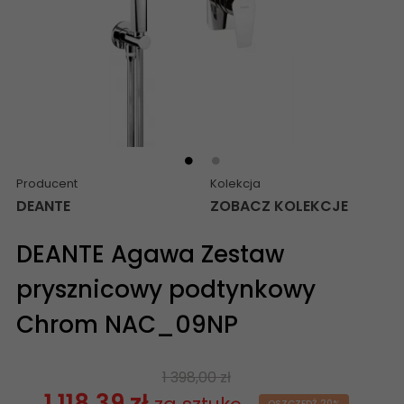
Producent
Kolekcja
DEANTE
ZOBACZ KOLEKCJE
DEANTE Agawa Zestaw
prysznicowy podtynkowy
Chrom NAC_09NP
1 398,00 zł
1 118,39 zł
OSZCZĘDŹ 20%