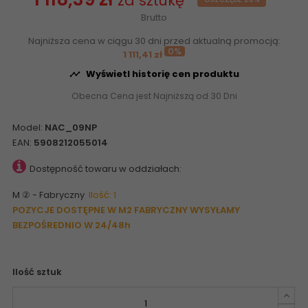
za sztukę
Brutto
Najniższa cena w ciągu 30 dni przed aktualną promocją:
0%
1 111,41 zł
Wyświetl historię cen produktu

Obecna Cena jest Najniższą od 30 Dni
Model:
NAC_09NP
EAN:
5908212055014
Dostępność towaru w oddziałach:
M ② - Fabryczny
Ilość: 1
POZYCJE DOSTĘPNE W M2 FABRYCZNY WYSYŁAMY
BEZPOŚREDNIO W 24/48h
Ilość sztuk