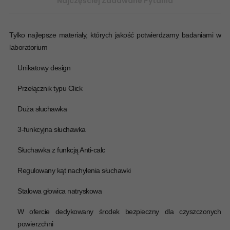
Najczęściej Zadawane Pytania
Tylko najlepsze materiały, których jakość potwierdzamy badaniami w
laboratorium
Unikatowy design
Przełącznik typu Click
Duża słuchawka
3-funkcyjna słuchawka
Słuchawka z funkcją Anti-calc
Regulowany kąt nachylenia słuchawki
Stalowa głowica natryskowa
W ofercie dedykowany środek bezpieczny dla czyszczonych
powierzchni