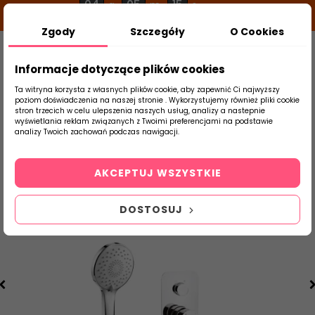
04
05
15
g
m
s
Zgody
Szczegóły
O Cookies
0
Szukaj
Informacje dotyczące plików cookies
Ta witryna korzysta z własnych plików cookie, aby zapewnić Ci najwyższy
poziom doświadczenia na naszej stronie . Wykorzystujemy również pliki cookie
stron trzecich w celu ulepszenia naszych usług, analizy a nastepnie
Strona Główna
Armatura
Prysznice
wyświetlania reklam związanych z Twoimi preferencjami na podstawie
produktu
analizy Twoich zachowań podczas nawigacji.
AKCEPTUJ WSZYSTKIE
DOSTOSUJ