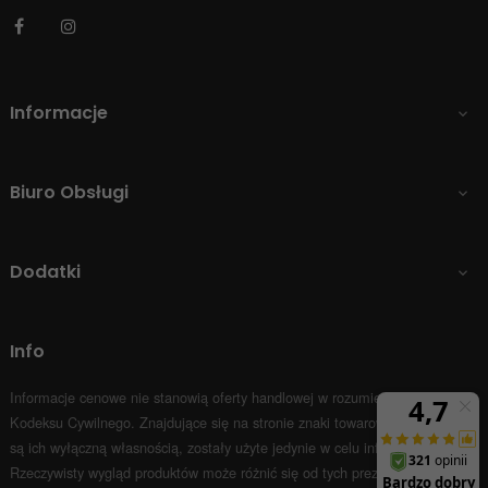
Facebook
Instagram
Informacje

Biuro Obsługi

Dodatki

Info
Informacje cenowe nie stanowią oferty handlowej w rozumieniu Art.66 par.1
Kodeksu Cywilnego.
Znajdujące się na stronie znaki towarowe i nazwy firm
są ich wyłączną własnością, zostały użyte jedynie w celu informacyjnym.
Rzeczywisty wygląd produktów może różnić się od tych prezentowanych na