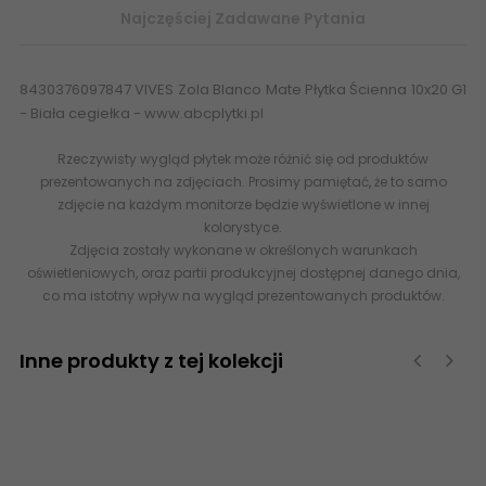
Najczęściej Zadawane Pytania
8430376097847 VIVES Zola Blanco Mate Płytka Ścienna 10x20 G1
- Biała cegiełka - www.abcplytki.pl
Rzeczywisty wygląd płytek może różnić się od produktów
prezentowanych na zdjęciach. Prosimy pamiętać, że to samo
zdjęcie na każdym monitorze będzie wyświetlone w innej
kolorystyce.
Zdjęcia zostały wykonane w określonych warunkach
oświetleniowych, oraz partii produkcyjnej dostępnej danego dnia,
co ma istotny wpływ na wygląd prezentowanych produktów.
Inne produkty z tej kolekcji
‹
›