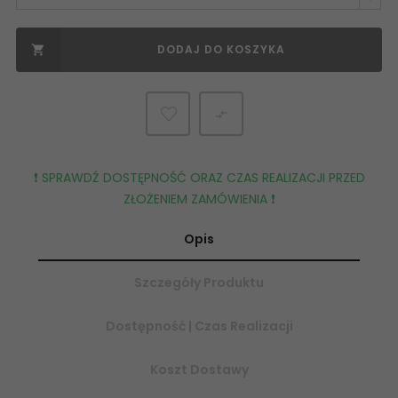
DODAJ DO KOSZYKA


❗️ SPRAWDŹ DOSTĘPNOŚĆ ORAZ CZAS REALIZACJI PRZED
ZŁOŻENIEM ZAMÓWIENIA ❗️
Opis
Szczegóły Produktu
Dostępność | Czas Realizacji
Koszt Dostawy