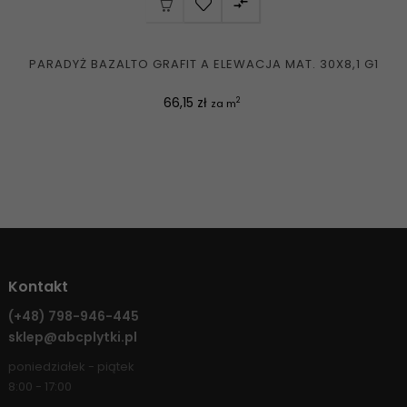

PARADYŻ BAZALTO GRAFIT A ELEWACJA MAT. 30X8,1 G1
Cena
66,15 zł
2
za m
Kontakt
(+48)
798-946-445
sklep@abcplytki.pl
poniedziałek - piątek
8:00 - 17:00