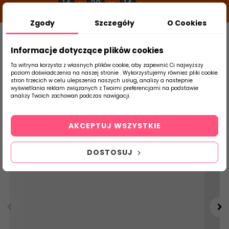
14
28
13
g
m
s
Zgody
Szczegóły
O Cookies
0
Szukaj
Informacje dotyczące plików cookies
Ta witryna korzysta z własnych plików cookie, aby zapewnić Ci najwyższy
poziom doświadczenia na naszej stronie . Wykorzystujemy również pliki cookie
stron trzecich w celu ulepszenia naszych usług, analizy a nastepnie
Strona Główna
Cegiełki
wyświetlania reklam związanych z Twoimi preferencjami na podstawie
produktu
analizy Twoich zachowań podczas nawigacji.
AKCEPTUJ WSZYSTKIE
DOSTOSUJ