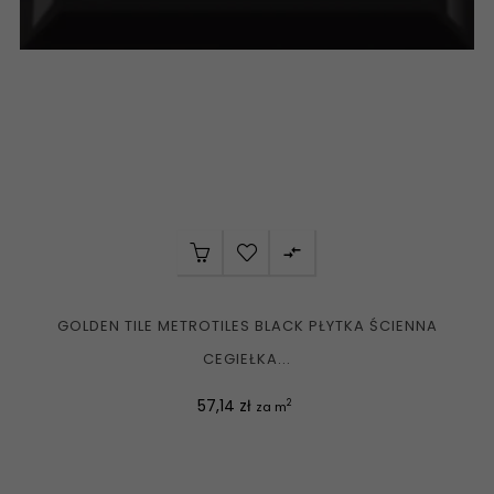

GOLDEN TILE METROTILES BLACK PŁYTKA ŚCIENNA
CEGIEŁKA...
Cena
57,14 zł
2
za m