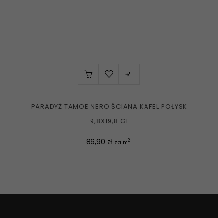

PARADYŻ TAMOE NERO ŚCIANA KAFEL POŁYSK
9,8X19,8 G1
Cena
86,90 zł
2
za m