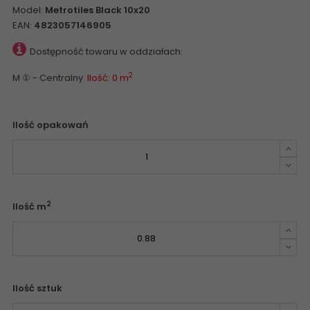
Model:
Metrotiles Black 10x20
EAN:
4823057146905
Dostępność towaru w oddziałach:
2
M ① - Centralny
Ilość: 0 m
Ilość opakowań
2
Ilość m
Ilość sztuk