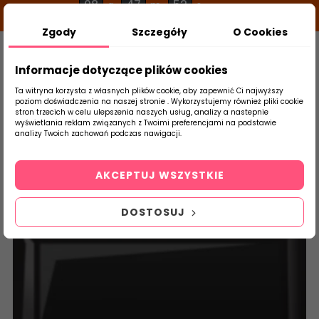
08
47
52
g
m
s
Zgody
Szczegóły
O Cookies
0
Szukaj
Informacje dotyczące plików cookies
Ta witryna korzysta z własnych plików cookie, aby zapewnić Ci najwyższy
poziom doświadczenia na naszej stronie . Wykorzystujemy również pliki cookie
stron trzecich w celu ulepszenia naszych usług, analizy a nastepnie
Strona Główna
Płytki Łazienkowe
Golde
wyświetlania reklam związanych z Twoimi preferencjami na podstawie
produktu
analizy Twoich zachowań podczas nawigacji.
AKCEPTUJ WSZYSTKIE
DOSTOSUJ