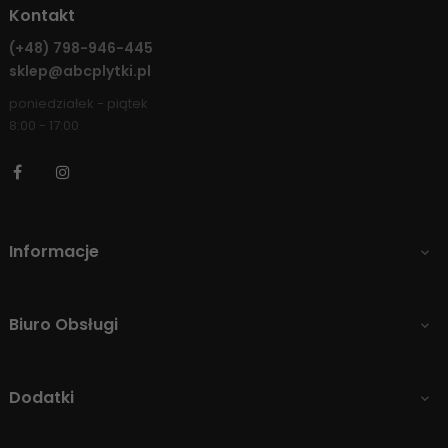
Kontakt
(+48)
798-946-445
sklep@abcplytki.pl
poniedziałek - piątek
8:00 - 17:00
Facebook
Instagram
Informacje

Biuro Obsługi

Dodatki
