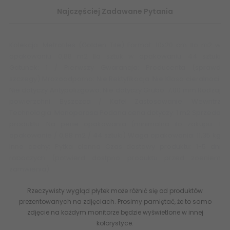
Najczęściej Zadawane Pytania
Kolekcja: Metrotiles (Golden Tile) Format: 10x20 cm Ilo m2 w
opakowaniu: 0,88 m2 Ilo sztuk w opakowaniu: 44 sztuki
Gatunek: 1 / Pierwszy Gwarancja: Producenta (sprawd
szczegy) Mrozoodporno: Nie Rektyfikacja: Nie Klasa cieralnoci:
Nie dotyczy Antypolizgowo: Nie dotyczy Grubo: 7,00 mm Rodzaj
powierzchni: Byszczca / Kafel Zastosowanie: Wewntrz
Technologia: Monoporosa Podana cena dotyczy: 1 m2 Sprzeda
produktu: Na pene opakowania (minimalna ilo zakupu: 1
opakowanie / 0,88 m2 / 44 sztuki) Waga opakowania: 11,35 kg
Inne cechy: Pytka cienna Czas dostawy produktu: 1-5 dni
roboczych (potwierd dostpno produktu przed zoeniem
zamwienia)
Rzeczywisty wygląd płytek może różnić się od produktów
prezentowanych na zdjęciach. Prosimy pamiętać, że to samo
zdjęcie na każdym monitorze będzie wyświetlone w innej
kolorystyce.