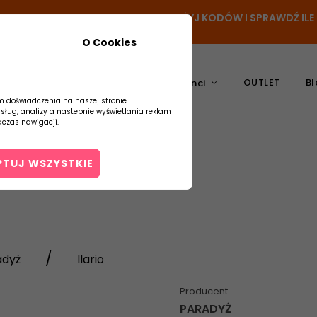
N
- DODAJ PRODUKT DO KOSZYKA, UŻYJ KODÓW I SPRAWDŹ IL
O Cookies
OUTLET
Bl
atura
Ceramika
Producenci
m doświadczenia na naszej stronie .
usług, analizy a nastepnie wyświetlania reklam
czas nawigacji.
PTUJ WSZYSTKIE
Kontakt
adyż
Ilario
Producent
PARADYŻ