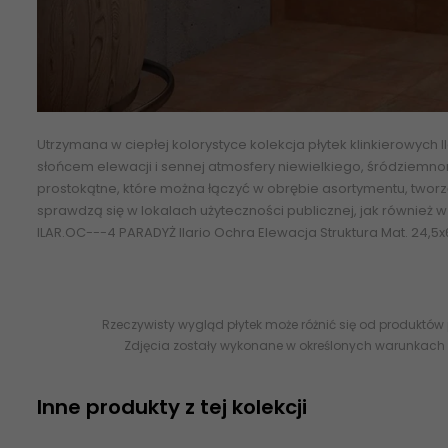
Utrzymana w ciepłej kolorystyce kolekcja płytek klinkierowych
słońcem elewacji i sennej atmosfery niewielkiego, śródziemn
prostokątne, które można łączyć w obrębie asortymentu, tworz
sprawdzą się w lokalach użyteczności publicznej, jak również 
ILAR.OC---4 PARADYŻ Ilario Ochra Elewacja Struktura Mat. 24,5x
Rzeczywisty wygląd płytek może różnić się od produktów
Zdjęcia zostały wykonane w określonych warunkach 
Inne produkty z tej kolekcji