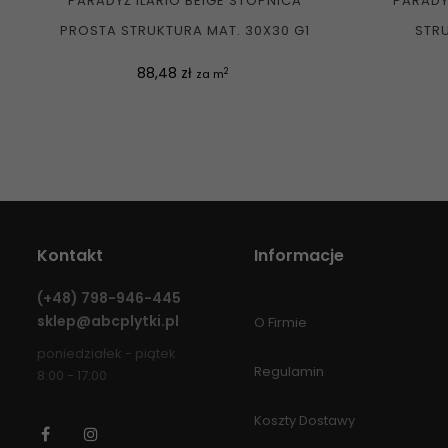
PARADYŻ ILARIO BEIGE STOPNICA
PARADY
PROSTA STRUKTURA MAT. 30X30 G1
STRU
Cena
88,48 zł
2
za m
Kontakt
Informacje
(+48)
798-946-445
sklep@abcplytki.pl
O Firmie
poniedziałek - piątek
Regulamin
8:00 - 17:00
Koszty Dostawy
Facebook
Instagram