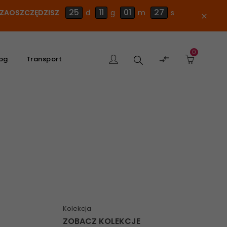
25
11
01
26
E ZAOSZCZĘDZISZ
d
g
m
s
close
0
Szukaj

og
Transport
produktu
Kolekcja
ZOBACZ KOLEKCJE