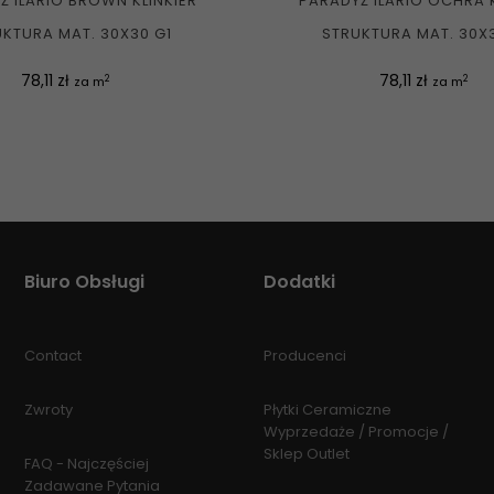
Ż ILARIO BROWN KLINKIER
PARADYŻ ILARIO OCHRA K
KTURA MAT. 30X30 G1
STRUKTURA MAT. 30X
Cena
Cena
78,11 zł
78,11 zł
2
2
za m
za m
Biuro Obsługi
Dodatki
Contact
Producenci
Zwroty
Płytki Ceramiczne
Wyprzedaże / Promocje /
Sklep Outlet
FAQ - Najczęściej
Zadawane Pytania