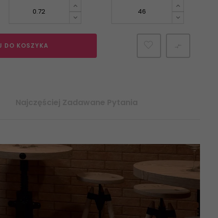
J DO KOSZYKA

Najczęściej Zadawane Pytania