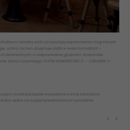
a struktura i tonalny wzór przywołują wspomnienia rozgrzanych
, ochra i brown obejmuje płytki w wielu formatach –
rach technicznych i o odpowiedniej grubości doskonale
lkonie domu rodzinnego.
PŁYTKI KLINKIEROWE
Z---245X066-1-
ażdym monitorze będzie wyświetlone w innej kolorystyce.
 istotny wpływ na wygląd prezentowanych produktów.
‹
›