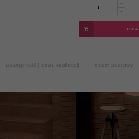
DODA

Dostępność | Czas Realizacji
Koszt Dostawy