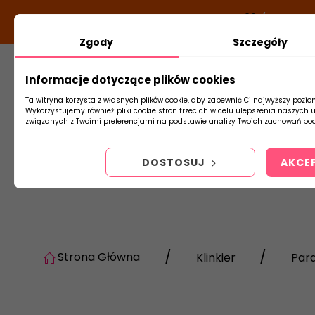
DODATKOWY RABAT Z KODEM:
NEWLOOK26
/
TUBADZI
Zgody
Szczegóły
Informacje dotyczące plików cookies
Płytki
Arm
Ta witryna korzysta z własnych plików cookie, aby zapewnić Ci najwyższy pozio
Wykorzystujemy również pliki cookie stron trzecich w celu ulepszenia naszych 
związanych z Twoimi preferencjami na podstawie analizy Twoich zachowań pod
DOSTOSUJ
AKCE
Strona Główna
Klinkier
Par