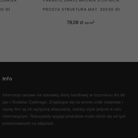
LINKIER
PARADYŻ ILARIO BROWN STOPNICA
30 G1
PROSTA STRUKTURA MAT. 30X30 G1
Cena
78,08 zł
2
za m
Info
Informacje cenowe nie stanowią oferty handlowej w rozumieniu Art.66
par.1 Kodeksu Cywilnego.
Znajdujące się na stronie znaki towarowe i
nazwy firm są ich wyłączną własnością, zostały użyte jedynie w celu
informacyjnym.
Rzeczywisty wygląd produktów może różnić się od tych
prezentowanych na zdjęciach.