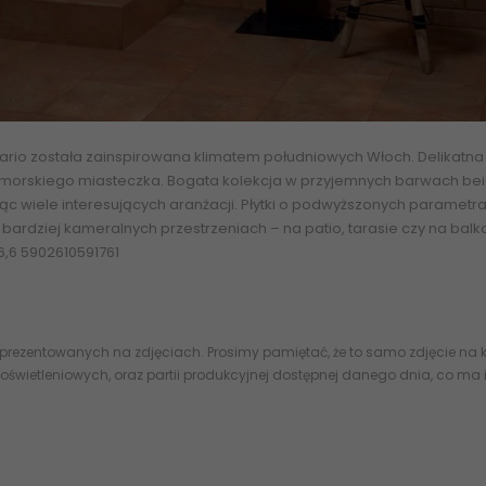
 Ilario została zainspirowana klimatem południowych Włoch. Delikatn
omorskiego miasteczka. Bogata kolekcja w przyjemnych barwach beige
ąc wiele interesujących aranżacji. Płytki o podwyższonych paramet
w bardziej kameralnych przestrzeniach – na patio, tarasie czy na ba
6,6 5902610591761
 prezentowanych na zdjęciach. Prosimy pamiętać, że to samo zdjęcie na k
oświetleniowych, oraz partii produkcyjnej dostępnej danego dnia, co ma