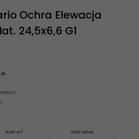
ario Ochra Elewacja
at. 24,5x6,6 G1
.BE
ziałach:
2
m
2
Ilość m
Ilość sztuk