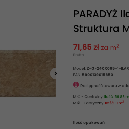
PARADYŻ Il
Struktura M
71,65 zł
2
za m
Brutto
Model:
Z-G-240X065-1-ILAR
EAN:
5900139015850
Dostępność towaru w odd
M ① - Centralny
Ilość: 56.88 
2
M ② - Fabryczny
Ilość: 0 m
Ilość opakowań