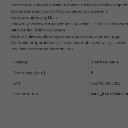
Ruchomy silikonowy aerator ułatwia usuwanie osadów wapie
Blokada temperatury 38˚C zapobiega poparzeniom
Mosiądz najwyższej klasy
Innowacyjna i łatwa w utrzymaniu powłoka - złoto szczotkowa
Ultra cienka, stalowa głowica
System Anti-calc ułatwiający usuwanie osadu kamiennego
W ofercie preparat do czyszczenia armatury we wszystkich ko
Powłoka nanoszona metodą PVD
Kolekcja
Therm DEANTE
Gwarancja [lata]
5
EAN
5907650835202
Kod produktu
NAC_R4HT / NACR