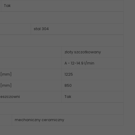
Tak
stal 304
złoty szczotkowany
A - 12-14.9 l/min
o [mm]
1225
d [mm]
850
deszczowni
Tak
mechaniczny ceramiczny