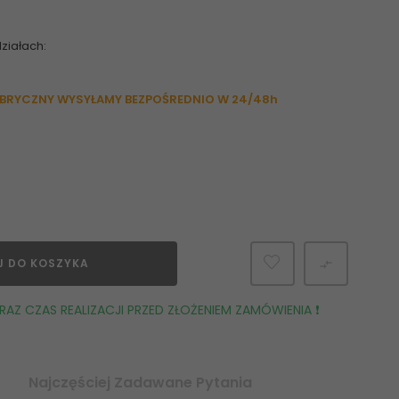
ziałach:
ABRYCZNY WYSYŁAMY BEZPOŚREDNIO W 24/48h
J DO KOSZYKA

AZ CZAS REALIZACJI PRZED ZŁOŻENIEM ZAMÓWIENIA ❗️
Najczęściej Zadawane Pytania