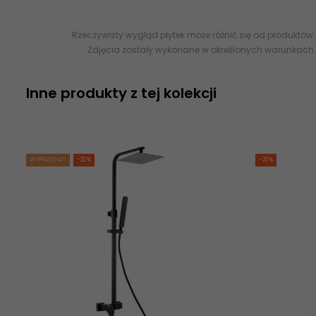
Rzeczywisty wygląd płytek może różnić się od produktów
Zdjęcia zostały wykonane w określonych warunkach 
Inne produkty z tej kolekcji
WYPRZEDAŻ!
-32%
-20%