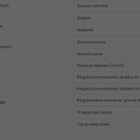
nnych
Zawory zwrotne
Drążek
ne
Materiał
Deszczownica
lorach
Wykończenie
Klasa przepływu [l/min]
Regulacja wysokości drążka d
Regulacja wysokości drążka o
Regulowana wysokość górnej 
4HT
Przełącznik funkcji
Typ przełącznika