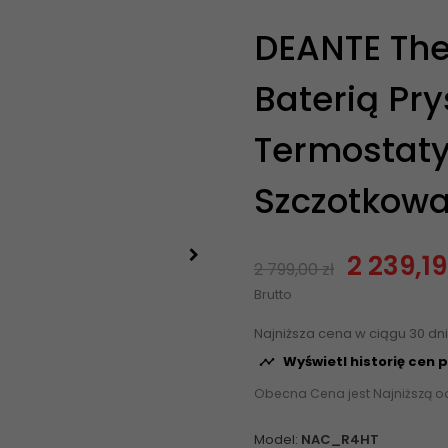
DEANTE The
Baterią Pr
Termostaty
Szczotkow
2 239,19
2 799,00 zł
Brutto
Najniższa cena w ciągu 30 dn
Wyświetl historię cen 

Obecna Cena jest Najniższą o
Model:
NAC_R4HT