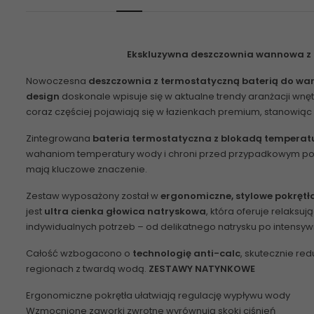
Ekskluzywna
deszczownia wannowa z 
Nowoczesna
deszczownia z termostatyczną baterią do wa
design
doskonale wpisuje się w aktualne trendy aranżacji wnęt
coraz częściej pojawiają się w łazienkach premium, stanowiąc 
Zintegrowana
bateria termostatyczna z blokadą temperat
wahaniom temperatury wody i chroni przed przypadkowym popa
mają kluczowe znaczenie.
Zestaw wyposażony został w
ergonomiczne, stylowe pokrętł
jest
ultra cienka głowica natryskowa
, która oferuje relaksuj
indywidualnych potrzeb – od delikatnego natrysku po intensy
Całość wzbogacono o
technologię anti-calc
, skutecznie re
regionach z twardą wodą.
ZESTAWY NATYNKOWE
Ergonomiczne pokrętła ułatwiają regulację wypływu wody
Wzmocnione zaworki zwrotne wyrównują skoki ciśnień