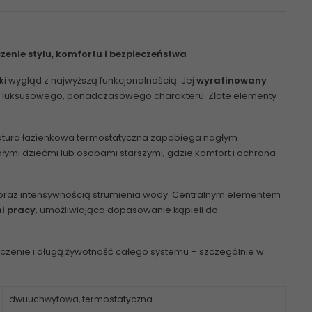
zenie stylu, komfortu i bezpieczeństwa
i wygląd z najwyższą funkcjonalnością. Jej
wyrafinowany
i luksusowego, ponadczasowego charakteru. Złote elementy
tura łazienkowa termostatyczna
zapobiega nagłym
mi dziećmi lub osobami starszymi, gdzie komfort i ochrona
rą oraz intensywnością strumienia wody. Centralnym elementem
i pracy
, umożliwiająca dopasowanie kąpieli do
szczenie i długą żywotność całego systemu – szczególnie w
dwuuchwytowa, termostatyczna