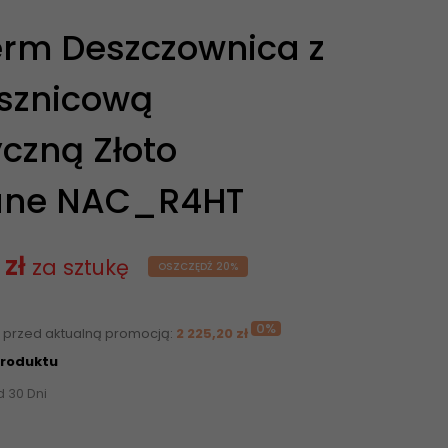
rm Deszczownica z
ysznicową
czną Złoto
ane NAC_R4HT
 zł
za sztukę
OSZCZĘDŹ 20%
0%
i przed aktualną promocją:
2 225,20 zł
produktu
d 30 Dni