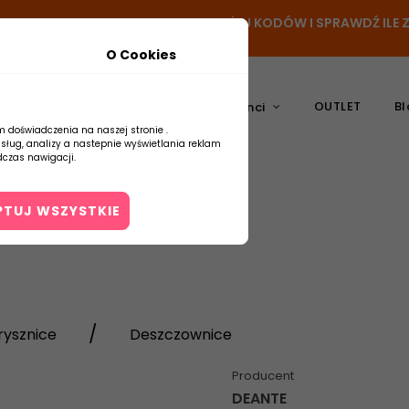
- DODAJ PRODUKT DO KOSZYKA, UŻYJ KODÓW I SPRAWDŹ IL
O Cookies
OUTLET
Bl
atura
Ceramika
Producenci
m doświadczenia na naszej stronie .
usług, analizy a nastepnie wyświetlania reklam
czas nawigacji.
PTUJ WSZYSTKIE
Kontakt
rysznice
Deszczownice
Producent
DEANTE