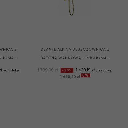
WNICA Z
DEANTE ALPINA DESZCZOWNICA Z
HOMA...
BATERIĄ WANNOWĄ - RUCHOMA...
Normalna
Cena
zł
1 799,00 zł
1 439,19 zł
za sztukę
za sztukę
-20%
0%
cena
1 430,20 zł