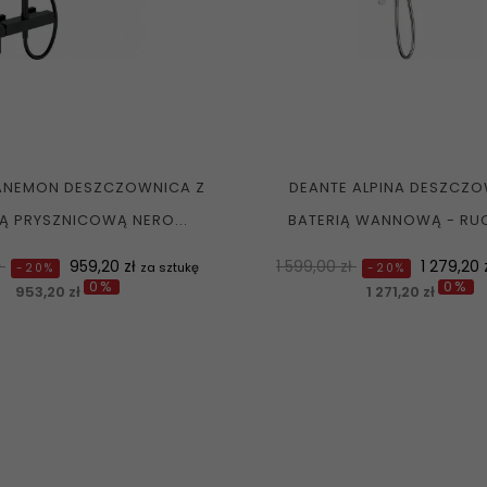
ANEMON DESZCZOWNICA Z
DEANTE ALPINA DESZCZO
Ą PRYSZNICOWĄ NERO...
BATERIĄ WANNOWĄ - RUC
a
Cena
Normalna
Cena
ł
959,20 zł
1 599,00 zł
1 279,20 
za sztukę
-20%
-20%
0%
0%
cena
953,20 zł
1 271,20 zł