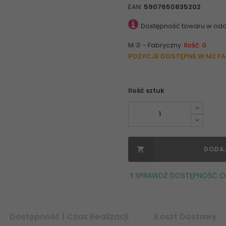
EAN:
5907650835202
Dostępność towaru w odd
M ② - Fabryczny
Ilość: 0
POZYCJE DOSTĘPNE W M2 F
Ilość sztuk
DODA

❗️ SPRAWDŹ DOSTĘPNOŚĆ OR
Dostępność | Czas Realizacji
Koszt Dostawy