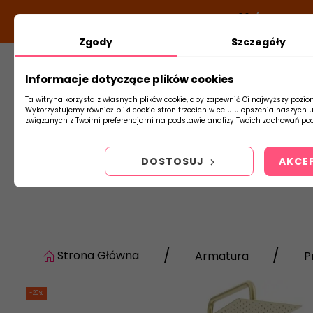
DODATKOWY RABAT Z KODEM:
NEWLOOK26
/
TUBADZIN
Zgody
Szczegóły
Informacje dotyczące plików cookies
Płytki
Arm
Ta witryna korzysta z własnych plików cookie, aby zapewnić Ci najwyższy pozio
Wykorzystujemy również pliki cookie stron trzecich w celu ulepszenia naszych 
związanych z Twoimi preferencjami na podstawie analizy Twoich zachowań pod
DOSTOSUJ
AKCE
Strona Główna
Armatura
P
-20%