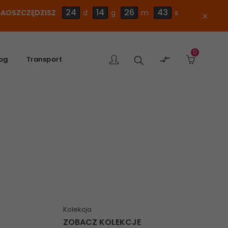
24
14
26
42
E ZAOSZCZĘDZISZ
d
g
m
s
close
0
Szukaj

og
Transport
produktu
Kolekcja
ZOBACZ KOLEKCJE