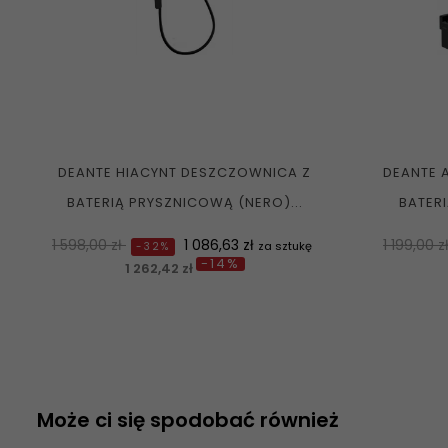
DEANTE HIACYNT DESZCZOWNICA Z
DEANTE 
BATERIĄ PRYSZNICOWĄ (NERO)...
BATERI
Normalna
Cena
Normaln
1 598,00 zł
1 086,63 zł
1 199,00 z
za sztukę
-32%
-14%
cena
cena
1 262,42 zł
Może ci się spodobać również