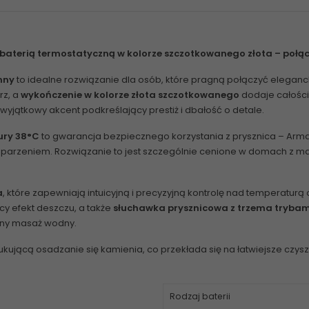
baterią termostatyczną
w kolorze szczotkowanego złota – połąc
nny
to idealne rozwiązanie dla osób, które pragną połączyć eleganck
rz, a
wykończenie w kolorze złota szczotkowanego
dodaje całośc
wyjątkowy akcent podkreślający prestiż i dbałość o detale.
ury 38°C
to gwarancja bezpiecznego korzystania z prysznica –
Arma
rzeniem. Rozwiązanie to jest szczególnie cenione w domach z mały
a
, które zapewniają intuicyjną i precyzyjną kontrolę nad temperatu
ący efekt deszczu, a także
słuchawka prysznicowa z trzema trybam
wny masaż wodny.
dukującą osadzanie się kamienia, co przekłada się na łatwiejsze czy
Rodzaj baterii