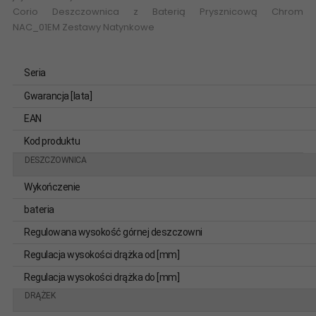
Corio
Deszczownica z Baterią Prysznicową Chrom
NAC_01EM
Zestawy Natynkowe
Seria
Gwarancja [lata]
EAN
Kod produktu
DESZCZOWNICA
Wykończenie
bateria
Regulowana wysokość górnej deszczowni
Regulacja wysokości drążka od [mm]
Regulacja wysokości drążka do [mm]
DRĄŻEK