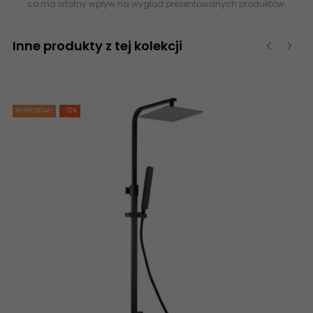
co ma istotny wpływ na wygląd prezentowanych produktów.
Inne produkty z tej kolekcji
‹
›
WYPRZEDAŻ!
-32%