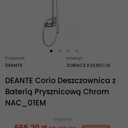
Producent
Kolekcja
DEANTE
ZOBACZ KOLEKCJE
DEANTE Corio Deszczownica z
Baterią Prysznicową Chrom
NAC_01EM
819,00 zł
655,20 zł
OSZCZĘDŹ 20%