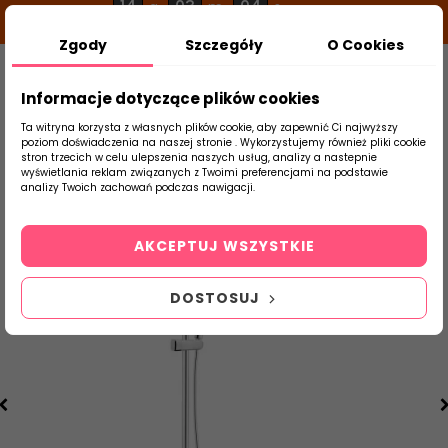
14
03
03
g
m
s
Zgody
Szczegóły
O Cookies
0
Szukaj
Informacje dotyczące plików cookies
Ta witryna korzysta z własnych plików cookie, aby zapewnić Ci najwyższy
poziom doświadczenia na naszej stronie . Wykorzystujemy również pliki cookie
stron trzecich w celu ulepszenia naszych usług, analizy a nastepnie
Strona Główna
Armatura
Prysznice
wyświetlania reklam związanych z Twoimi preferencjami na podstawie
produktu
analizy Twoich zachowań podczas nawigacji.
AKCEPTUJ WSZYSTKIE
DOSTOSUJ