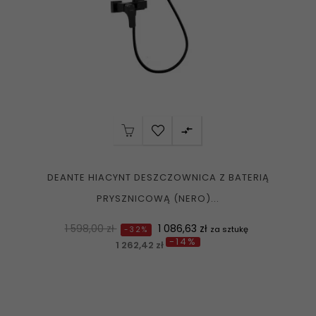

DEANTE HIACYNT DESZCZOWNICA Z BATERIĄ
PRYSZNICOWĄ (NERO)...
Normalna
Cena
1 598,00 zł
1 086,63 zł
za sztukę
-32%
-14%
cena
1 262,42 zł