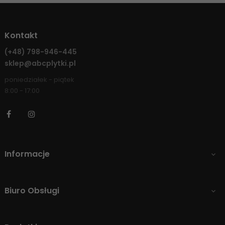
Kontakt
(+48)
798-946-445
sklep@abcplytki.pl
poniedziałek - piątek
8:00 - 17:00
Facebook
Instagram
Informacje

Biuro Obsługi
