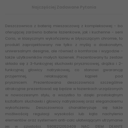
Najczęściej Zadawane Pytania
Deszczownica z baterią mieszaczową
z kompleksowej - bo
oferującej zarówno baterie łazienkowe, jak i kuchenne - serii
Corio, w klasycznym wykończeniu w błyszczącym chromie, to
produkt zaprojektowany nie tylko z myślą o doskonałym,
uniwersalnym designie, ale również o komforcie i wygodzie -
także użytkowników małych łazienek. Prezentowany tu zestaw
składa się z 3-funkcyjnej słuchawki prysznicowej, drążka i 2-
funkcyjnej głowicy natryskowej, co stanowi gwarancję
przyjemnej, relaksującej kąpieli pod
prysznicem.
Prezentowana deszczownica szczególnie
atrakcyjnie prezentować się będzie w łazienkach
urządzonych
w nowoczesnym stylu, a wszystko to dzięki prostokątnym
kształtom słuchawki i głowicy natryskowej oraz eleganckiemu
wykończeniu. Deszczownica charakteryzuje się także
możliwością regulacji wysokości lub kąta nachylenia
elementów oraz systemem anti-calc ułatwiającym utrzymanie
jej w czystości. 5908212053409 NAC 01EM
DEANTE