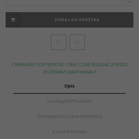
DODAJ DO KOSZYKA


❗️ SPRAWDŹ DOSTĘPNOŚĆ ORAZ CZAS REALIZACJI PRZED
ZŁOŻENIEM ZAMÓWIENIA ❗️
Opis
Szczegóły Produktu
Dostępność | Czas Realizacji
Koszt Dostawy