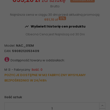
za sztukę
Brutto
Najniższa cena w ciągu 30 dni przed aktualną promocją:
0%
651,10 zł
Wyświetl historię cen produktu

Obecna Cena jest Najniższą od 30 Dni
Model:
NAC_01EM
EAN:
5908212053409
Dostępność towaru w oddziałach:
M ② - Fabryczny
Ilość: 0
POZYCJE DOSTĘPNE W M2 FABRYCZNY WYSYŁAMY
BEZPOŚREDNIO W 24/48h
Ilość sztuk