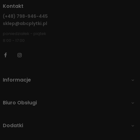
Kontakt
(+48)
798-946-445
sklep@abcplytki.pl
poniedziałek - piątek
8:00 - 17:00
Facebook
Instagram
Informacje

Biuro Obsługi

Dodatki
