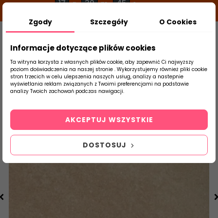
17
30
44
g
m
s
Zgody
Szczegóły
O Cookies
0
Szukaj
Informacje dotyczące plików cookies
Ta witryna korzysta z własnych plików cookie, aby zapewnić Ci najwyższy
poziom doświadczenia na naszej stronie . Wykorzystujemy również pliki cookie
stron trzecich w celu ulepszenia naszych usług, analizy a nastepnie
Strona Główna
Klinkier
Paradyż
M
wyświetlania reklam związanych z Twoimi preferencjami na podstawie
produktu
analizy Twoich zachowań podczas nawigacji.
AKCEPTUJ WSZYSTKIE
DOSTOSUJ