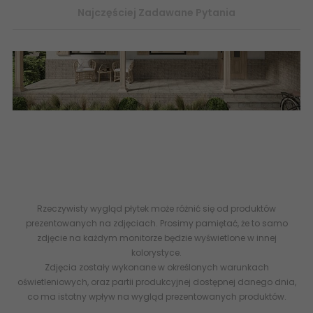
Najczęściej Zadawane Pytania
Płytki Klinkierowe, salon, taras, balkon, klinkier zewnętrzny -
esklep ceramika paradyż - internetowy sklep z płytkami
ceramicznymi gres
KLINKIER
MATTONE - abcplytki - Z--
-300X300-1-MATO.BESAB4 PARADYŻ Mattone Sabbia Beige
Klinkier 30x30 G1 EAN 5902610592669
Rzeczywisty wygląd płytek może różnić się od produktów
prezentowanych na zdjęciach. Prosimy pamiętać, że to samo
zdjęcie na każdym monitorze będzie wyświetlone w innej
kolorystyce.
Zdjęcia zostały wykonane w określonych warunkach
oświetleniowych, oraz partii produkcyjnej dostępnej danego dnia,
co ma istotny wpływ na wygląd prezentowanych produktów.