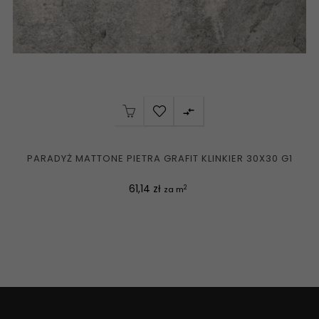

PARADYŻ MATTONE PIETRA GRAFIT KLINKIER 30X30 G1
Cena
61,14 zł
2
za m