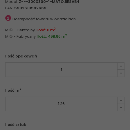
Model:
Z---300X300-1-MATO.BESAB4
EAN:
5902610592669
Dostępność towaru w oddziałach:
2
M ① - Centralny
Ilość: 0 m
2
M ② - Fabryczny
Ilość: 498.96 m
Ilość opakowań
2
Ilość m
Ilość sztuk