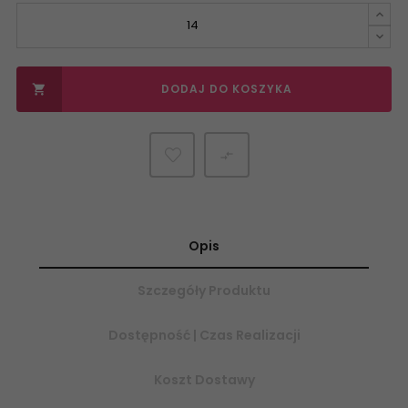
DODAJ DO KOSZYKA


Opis
Szczegóły Produktu
Dostępność | Czas Realizacji
Koszt Dostawy