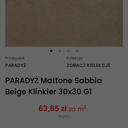
Producent
Kolekcja
PARADYŻ
ZOBACZ KOLEKCJE
PARADYŻ Mattone Sabbia
Beige Klinkier 30x30 G1
63,65 zł
2
za m
Brutto