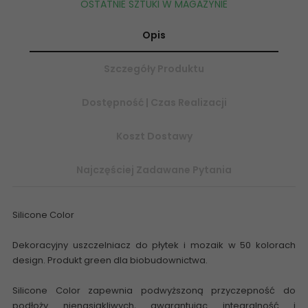
OSTATNIE SZTUKI W MAGAZYNIE
Opis
Szczegóły Produktu
Dostępność | Czas Realizacji
Koszt Dostawy
Najczęściej Zadawane Pytania
Silicone Color
Dekoracyjny uszczelniacz do płytek i mozaik w 50 kolorach
design. Produkt green dla biobudownictwa.
Silicone Color zapewnia podwyższoną przyczepność do
podłoży nienasiąkliwych, gwarantując integralność i