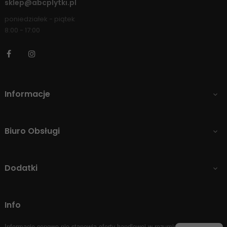
sklep@abcplytki.pl
poniedziałek - piątek
8:00 - 17:00
Facebook
Instagram
Informacje

Biuro Obsługi

Dodatki

Info
Informacje cenowe nie stanowią oferty handlowej w rozumieniu Art.66 par.1