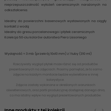
nieprzepuszczalność wyłożeń ceramicznych narażonych na
odkształcenia.
Idealny do powierzchni basenowych wystawionych na ciągły
kontakt z wodą
Idealny do gresu porcelanowego i płytek ceramicznych
Kolekcja 50‑ciu kolorów autorstwa Piero Lissoniego
Wydajność ≈ 3 mb (przekrój 10x10 mm) z 1 tuby (310 ml)
Rzeczywisty wygląd płytek może różnić się od produktów
prezentowanych na zdjęciach. Prosimy pamiętać, że to samo
zdjęcie na każdym monitorze będzie wyświetlone w innej
kolorystyce.
Zdjęcia zostały wykonane w określonych warunkach
oświetleniowych, oraz partii produkcyjnej dostępnej danego dnia,
co ma istotny wpływ na wygląd prezentowanych produktów.
Inne produkty z tej kolekcji