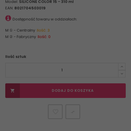
Model:
SILICONE COLOR 15 - 310 ml
EAN:
8021704503019
Dostępność towaru w oddziałach:
M ① - Centralny
Ilość: 3
M ② - Fabryczny
Ilość: 0
Ilość sztuk
DODAJ DO KOSZYKA

