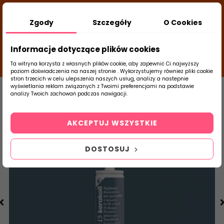
DODATKOWY RABAT Z KODEM:
NEWLOOK26
/
Zgody
Szczegóły
O Cookies
TUBADZIN
- DODAJ PRODUKT DO KOSZYKA, UŻYJ
24
KODÓW I SPRAWDŹ ILE ZAOSZCZĘDZISZ
d
close
Informacje dotyczące plików cookies
04
34
50
g
m
s
Ta witryna korzysta z własnych plików cookie, aby zapewnić Ci najwyższy
poziom doświadczenia na naszej stronie . Wykorzystujemy również pliki cookie
stron trzecich w celu ulepszenia naszych usług, analizy a nastepnie
Strona Główna
Chemia Budowlana
Sili
wyświetlania reklam związanych z Twoimi preferencjami na podstawie
analizy Twoich zachowań podczas nawigacji.
0
Szukaj
AKCEPTUJ WSZYSTKIE
produktu
DOSTOSUJ