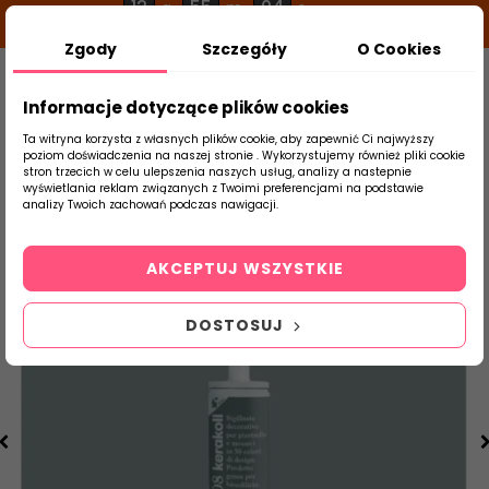
12
55
04
g
m
s
Zgody
Szczegóły
O Cookies
0
Szukaj
Informacje dotyczące plików cookies
Ta witryna korzysta z własnych plików cookie, aby zapewnić Ci najwyższy
poziom doświadczenia na naszej stronie . Wykorzystujemy również pliki cookie
stron trzecich w celu ulepszenia naszych usług, analizy a nastepnie
Strona Główna
Chemia Budowlana
Sili
wyświetlania reklam związanych z Twoimi preferencjami na podstawie
produktu
analizy Twoich zachowań podczas nawigacji.
AKCEPTUJ WSZYSTKIE
DOSTOSUJ