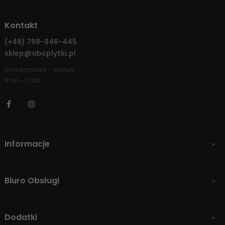
Kontakt
(+48)
798-946-445
sklep@abcplytki.pl
poniedziałek - piątek
8:00 - 17:00
Facebook
Instagram
Informacje

Biuro Obsługi

Dodatki
