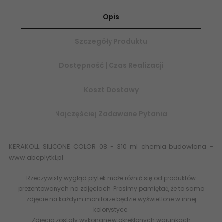
Opis
Szczegóły Produktu
Dostępność | Czas Realizacji
Koszt Dostawy
Najczęściej Zadawane Pytania
KERAKOLL SILICONE COLOR 08 - 310 ml chemia budowlana -
www.abcplytki.pl
Rzeczywisty wygląd płytek może różnić się od produktów
prezentowanych na zdjęciach. Prosimy pamiętać, że to samo
zdjęcie na każdym monitorze będzie wyświetlone w innej
kolorystyce.
Zdjęcia zostały wykonane w określonych warunkach