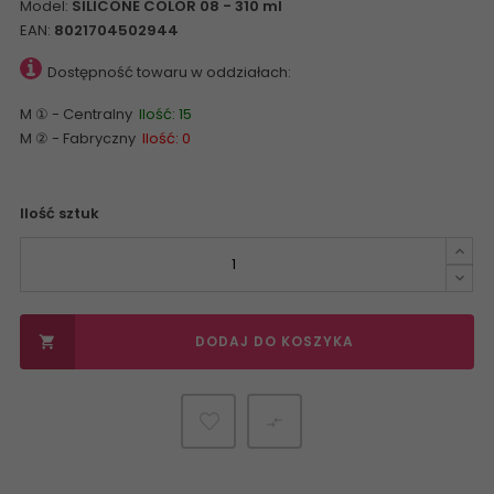
Model:
SILICONE COLOR 08 - 310 ml
EAN:
8021704502944
Dostępność towaru w oddziałach:
M ① - Centralny
Ilość: 15
M ② - Fabryczny
Ilość: 0
Ilość sztuk
DODAJ DO KOSZYKA

