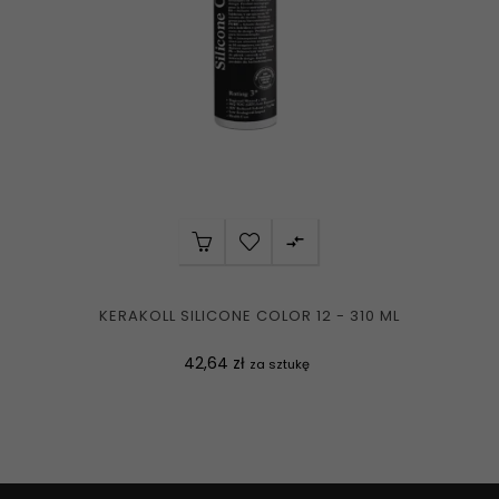

KERAKOLL SILICONE COLOR 12 - 310 ML
Cena
42,64 zł
za sztukę