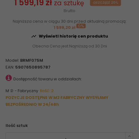
1 599,19 zł
za sztukę
OSZCZĘDŹ 20%
Brutto
Najniższa cena w ciągu 30 dni przed aktualną promocją:
0%
1 589,20 zł
Wyświetl historię cen produktu

Obecna Cena jest Najniższą od 30 Dni
Model:
BRMF075M
EAN:
5907650895787
Dostępność towaru w oddziałach:
M ② - Fabryczny
Ilość: 2
POZYCJE DOSTĘPNE W M2 FABRYCZNY WYSYŁAMY
BEZPOŚREDNIO W 24/48h
Ilość sztuk