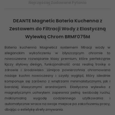
Najczęściej Zadawane Pytania
DEANTE Magnetic
Bateria Kuchenna z
Zestawem do Filtracji Wody
z Elastyczną
Wylewką Chrom BRMF075M
Bateria kuchenna Magnetic
z systemem filtracji wody w
eleganckim wykończeniu w błyszczącym chromie to
nowoczesne rozwiązanie klasy premium, które perfekcyjnie
łączy stylowy design, funkcjonalność oraz realną troskę o
zdrowie i środowisko. Lśniąca powierzchnia chromowana
nadaje kuchni nowoczesny i czysty wygląd, który idealnie
komponuje się zarówno z wnętrzami minimalistycznymi, jak i
bardziej klasycznymi aranżacjami. Elastyczna wylewka z
magnetycznym uchwytem zapewnia pełną swobodę ruchu,
maksymalną wygodę codziennego użytkowania i
automatycznie wraca na swoje miejsce po zakończeniu pracy,
dbając o estetykę strefy zmywania.