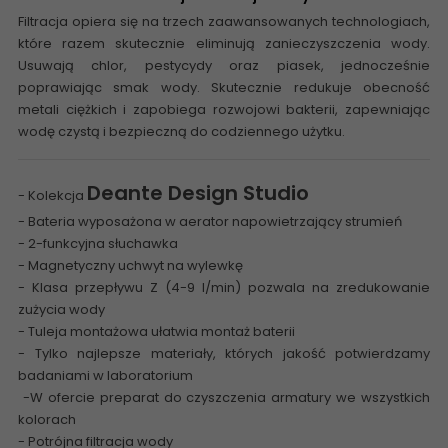
Filtracja opiera się na trzech zaawansowanych technologiach,
które razem skutecznie eliminują zanieczyszczenia wody.
Usuwają chlor, pestycydy oraz piasek, jednocześnie
poprawiając smak wody. Skutecznie redukuje obecność
metali ciężkich i zapobiega rozwojowi bakterii, zapewniając
wodę czystą i bezpieczną do codziennego użytku.
Deante Design Studio
- Kolekcja
- Bateria wyposażona w aerator napowietrzający strumień
- 2-funkcyjna słuchawka
- Magnetyczny uchwyt na wylewkę
- Klasa przepływu Z (4-9 l/min) pozwala na zredukowanie
zużycia wody
- Tuleja montażowa ułatwia montaż baterii
- Tylko najlepsze materiały, których jakość potwierdzamy
badaniami w laboratorium
-W ofercie
preparat do czyszczenia armatury we wszystkich
kolorach
- Potrójna filtracja wody