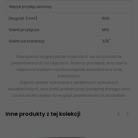
Wężyk przyłączeniowy
Długość [mm]
600
Gwint przyłącza
M10
Gwint od instalacji
3/8''
Rzeczywisty wygląd płytek może różnić się od produktów
prezentowanych na zdjęciach. Prosimy pamiętać, że to samo
zdjęcie na każdym monitorze będzie wyświetlone w innej
kolorystyce.
Zdjęcia zostały wykonane w określonych warunkach
oświetleniowych, oraz partii produkcyjnej dostępnej danego dnia,
co ma istotny wpływ na wygląd prezentowanych produktów.
Inne produkty z tej kolekcji
‹
›