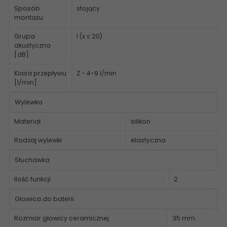
Sposób
stojący
montażu
Grupa
I (x ≤ 20)
akustyczna
[dB]
Klasa przepływu
Z - 4-9 l/min
[l/min]
Wylewka
Materiał
silikon
Rodzaj wylewki
elastyczna
Słuchawka
Ilość funkcji
2
Głowica do baterii
Rozmiar głowicy ceramicznej
35 mm