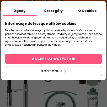
17
51
28
g
m
s
Zgody
Szczegóły
O Cookies
0
Szukaj
Informacje dotyczące plików cookies
Ta witryna korzysta z własnych plików cookie, aby zapewnić Ci najwyższy
poziom doświadczenia na naszej stronie . Wykorzystujemy również pliki cookie
stron trzecich w celu ulepszenia naszych usług, analizy a nastepnie
Strona Główna
Armatura
Baterie Kuch
wyświetlania reklam związanych z Twoimi preferencjami na podstawie
produktu
analizy Twoich zachowań podczas nawigacji.
AKCEPTUJ WSZYSTKIE
DOSTOSUJ