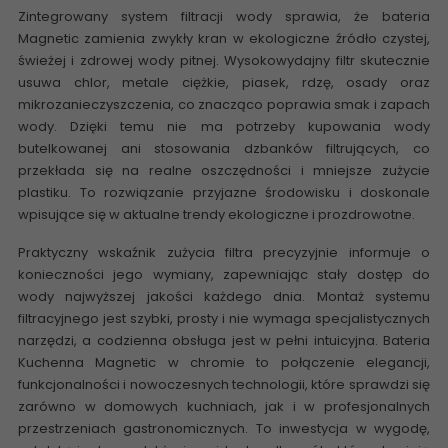
Zintegrowany system filtracji wody sprawia, że
bateria
Magnetic
zamienia zwykły kran w ekologiczne źródło czystej,
świeżej i zdrowej wody pitnej. Wysokowydajny filtr skutecznie
usuwa chlor, metale ciężkie, piasek, rdzę, osady oraz
mikrozanieczyszczenia, co znacząco poprawia smak i zapach
wody. Dzięki temu nie ma potrzeby kupowania wody
butelkowanej ani stosowania dzbanków filtrujących, co
przekłada się na realne oszczędności i mniejsze zużycie
plastiku. To rozwiązanie przyjazne środowisku i doskonale
wpisujące się w aktualne trendy ekologiczne i prozdrowotne.
Praktyczny wskaźnik zużycia filtra precyzyjnie informuje o
konieczności jego wymiany, zapewniając stały dostęp do
wody najwyższej jakości każdego dnia. Montaż systemu
filtracyjnego jest szybki, prosty i nie wymaga specjalistycznych
narzędzi, a codzienna obsługa jest w pełni intuicyjna.
Bateria
Kuchenna Magnetic
w chromie to połączenie elegancji,
funkcjonalności i nowoczesnych technologii, które sprawdzi się
zarówno w domowych kuchniach, jak i w profesjonalnych
przestrzeniach gastronomicznych. To inwestycja w wygodę,