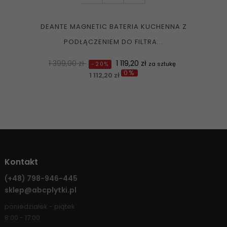
DEANTE MAGNETIC BATERIA KUCHENNA Z
PODŁĄCZENIEM DO FILTRA...
Normalna
Cena
1 399,00 zł
1 119,20 zł
za sztukę
-20%
0%
cena
1 112,20 zł
Kontakt
(+48)
798-946-445
sklep@abcplytki.pl
poniedziałek - piątek
8:00 - 17:00