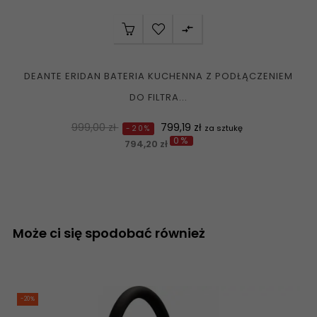

DEANTE ERIDAN BATERIA KUCHENNA Z PODŁĄCZENIEM
DO FILTRA...
Normalna
Cena
999,00 zł
799,19 zł
za sztukę
-20%
0%
cena
794,20 zł
Może ci się spodobać również
-20%