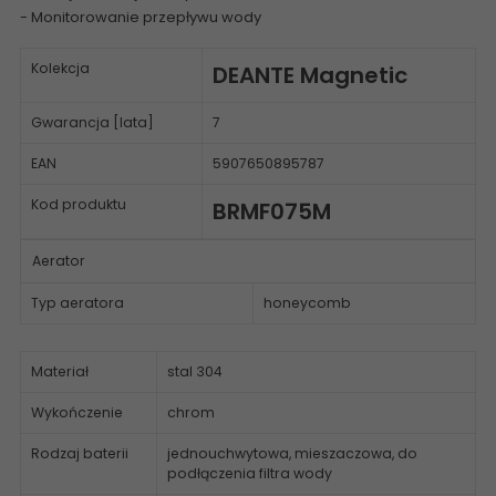
- Monitorowanie przepływu wody
Kolekcja
DEANTE Magnetic
Gwarancja [lata]
7
EAN
5907650895787
Kod produktu
BRMF075M
Aerator
Typ aeratora
honeycomb
Materiał
stal 304
Wykończenie
chrom
Rodzaj baterii
jednouchwytowa, mieszaczowa, do
podłączenia filtra wody