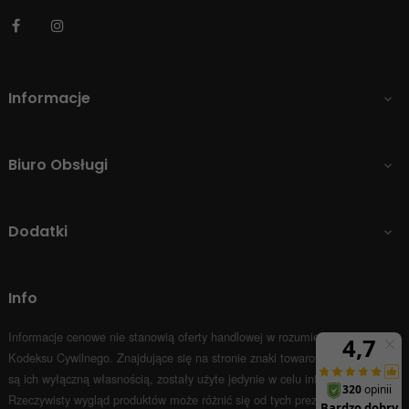
Facebook
Instagram
Informacje

Biuro Obsługi

Dodatki

Info
Informacje cenowe nie stanowią oferty handlowej w rozumieniu Art.66 par.1
Kodeksu Cywilnego.
Znajdujące się na stronie znaki towarowe i nazwy firm
są ich wyłączną własnością, zostały użyte jedynie w celu informacyjnym.
Rzeczywisty wygląd produktów może różnić się od tych prezentowanych na