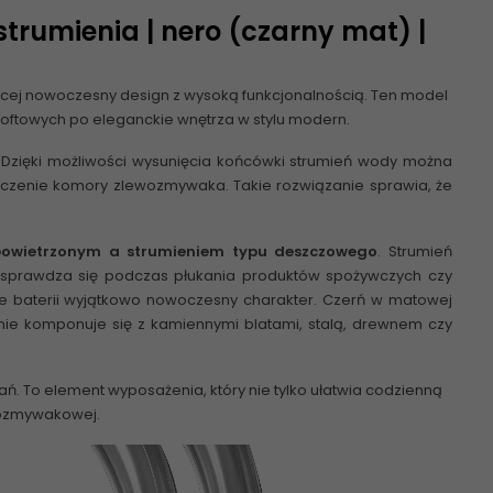
trumienia | nero (czarny mat) |
zącej nowoczesny design z wysoką funkcjonalnością. Ten model
loftowych po eleganckie wnętrza w stylu modern.
. Dzięki możliwości wysunięcia końcówki strumień wody można
zczenie komory zlewozmywaka. Takie rozwiązanie sprawia, że
powietrzonym a strumieniem typu deszczowego
. Strumień
 sprawdza się podczas płukania produktów spożywczych czy
je baterii wyjątkowo nowoczesny charakter. Czerń w matowej
tnie komponuje się z kamiennymi blatami, stalą, drewnem czy
ń. To element wyposażenia, który nie tylko ułatwia codzienną
ewozmywakowej.