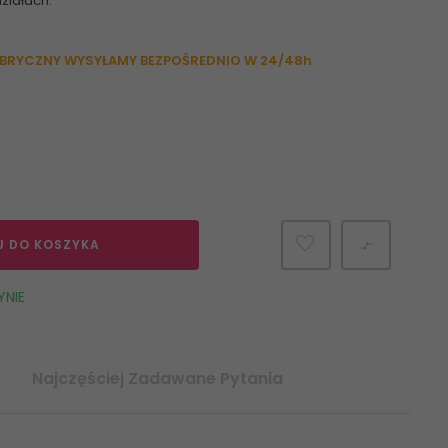
ziałach:
ABRYCZNY WYSYŁAMY BEZPOŚREDNIO W 24/48h
J DO KOSZYKA

YNIE
Najczęściej Zadawane Pytania