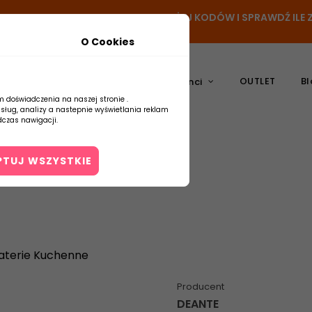
- DODAJ PRODUKT DO KOSZYKA, UŻYJ KODÓW I SPRAWDŹ IL
O Cookies
OUTLET
Bl
atura
Ceramika
Producenci
m doświadczenia na naszej stronie .
usług, analizy a nastepnie wyświetlania reklam
czas nawigacji.
PTUJ WSZYSTKIE
Kontakt
aterie Kuchenne
Producent
DEANTE