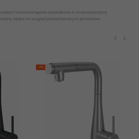
ażdym monitorze będzie wyświetlone w innej kolorystyce.
 istotny wpływ na wygląd prezentowanych produktów.
‹
›
-20%