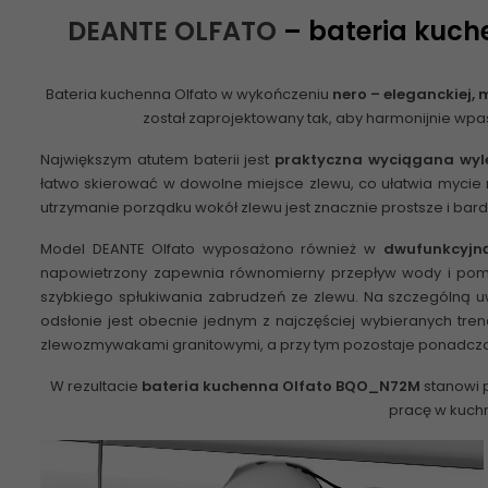
DEANTE OLFATO
– bateria kuche
Bateria kuchenna Olfato
w wykończeniu
nero – eleganckiej, 
został zaprojektowany tak, aby harmonijnie wpa
Największym atutem baterii jest
praktyczna wyciągana wy
łatwo skierować w dowolne miejsce zlewu, co ułatwia mycie
utrzymanie porządku wokół zlewu jest znacznie prostsze i bar
Model DEANTE Olfato wyposażono również w
dwufunkcyjn
napowietrzony zapewnia równomierny przepływ wody i poma
szybkiego spłukiwania zabrudzeń ze zlewu. Na szczególną 
odsłonie jest obecnie jednym z najczęściej wybieranych tre
zlewozmywakami granitowymi, a przy tym pozostaje ponadczas
W rezultacie
bateria kuchenna Olfato
BQO_N72M
stanowi p
pracę w kuchn