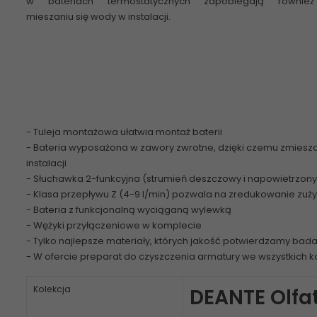
w bateriach termostatycznych zapobiegają również
mieszaniu się wody w instalacji.
- Tuleja montażowa ułatwia montaż baterii
- Bateria wyposażona w zawory zwrotne, dzięki czemu zmiesza
instalacji
- Słuchawka 2-funkcyjna (strumień deszczowy i napowietrzony
- Klasa przepływu Z (4-9 l/min) pozwala na zredukowanie zuż
- Bateria z funkcjonalną wyciąganą wylewką
- Wężyki przyłączeniowe w komplecie
- Tylko najlepsze materiały, których jakość potwierdzamy bad
-
W ofercie preparat do czyszczenia armatury we wszystkich k
Kolekcja
DEANTE Olfa