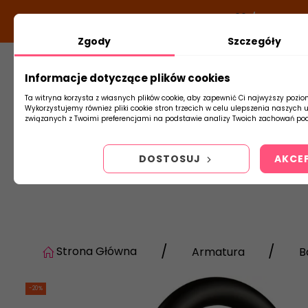
DODATKOWY RABAT Z KODEM:
NEWLOOK26
/
TUBADZIN
Zgody
Szczegóły
Informacje dotyczące plików cookies
Płytki
Arm
Ta witryna korzysta z własnych plików cookie, aby zapewnić Ci najwyższy pozio
Wykorzystujemy również pliki cookie stron trzecich w celu ulepszenia naszych 
związanych z Twoimi preferencjami na podstawie analizy Twoich zachowań pod
DOSTOSUJ
AKCE
Strona Główna
Armatura
B
-20%