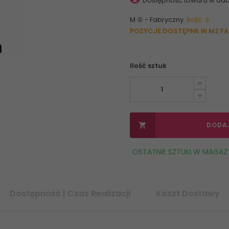
Dostępność towaru w odd
M ② - Fabryczny
Ilość: 3
POZYCJE DOSTĘPNE W M2 F
Ilość sztuk
DODA

OSTATNIE SZTUKI W MAGAZ
Dostępność | Czas Realizacji
Koszt Dostawy