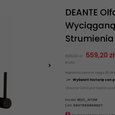
DEANTE Olf
Wyciąganą 
Strumienia
559,20 z
699,00 zł
Brutto
Najniższa cena w ciągu 30 dn
Wyświetl historię cen 

Obecna Cena jest Najniższą o
Model:
BQO_N72M
EAN:
5907650858607