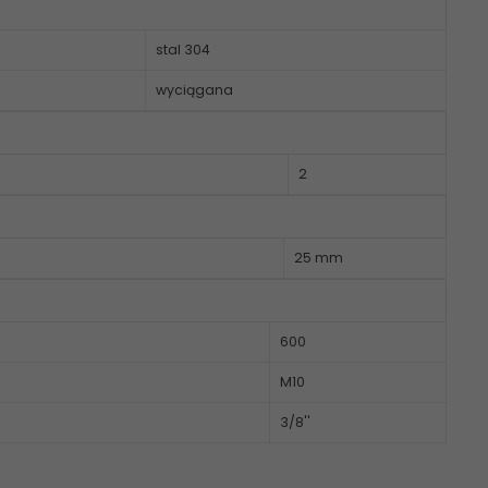
stal 304
wyciągana
2
25 mm
600
M10
3/8''