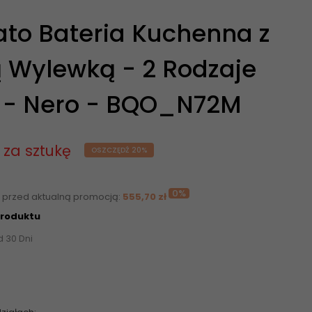
ato Bateria Kuchenna z
Wylewką - 2 Rodzaje
 - Nero - BQO_N72M
ł
za sztukę
OSZCZĘDŹ 20%
0%
i przed aktualną promocją:
555,70 zł
produktu
d 30 Dni