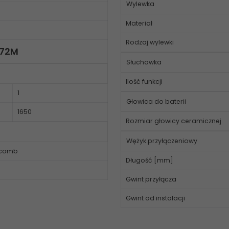
Wylewka
Materiał
Rodzaj wylewki
N72M
Słuchawka
Ilość funkcji
1
Głowica do baterii
1650
Rozmiar głowicy ceramicznej
Wężyk przyłączeniowy
ycomb
Długość [mm]
Gwint przyłącza
Gwint od instalacji