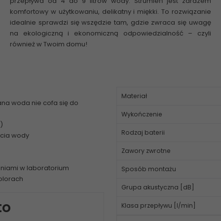
przepływa od 4 do 9 litrów wody. Strumień jest zarazem
komfortowy w użytkowaniu, delikatny i miękki. To rozwiązanie
idealnie sprawdzi się wszędzie tam, gdzie zwraca się uwagę
na ekologiczną i ekonomiczną odpowiedzialność – czyli
również w Twoim domu!
Materiał
na woda nie cofa się do
Wykończenie
)
Rodzaj baterii
ycia wody
Zawory zwrotne
aniami w laboratorium
Sposób montażu
olorach
Grupa akustyczna [dB]
to
Klasa przepływu [l/min]