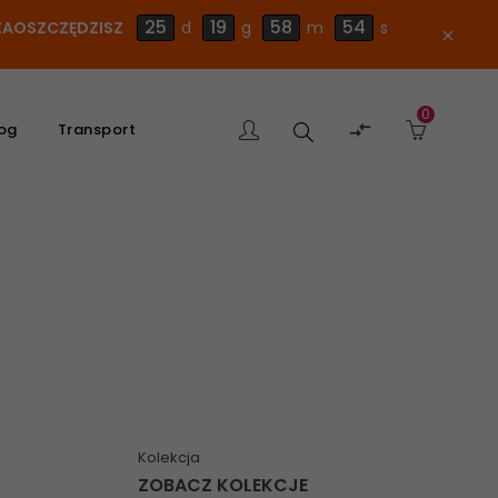
25
19
58
53
E ZAOSZCZĘDZISZ
d
g
m
s
close
0
Szukaj

og
Transport
produktu
Kolekcja
ZOBACZ KOLEKCJE