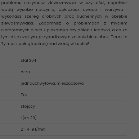
problemu utrzymasz zlewozmywak w czystości, napełnisz
wodą wysokie naczynia, opłuczesz owoce i warzywa i
wykonasz szereg drobnych prac kuchennych w obrębie
zlewozmywaka. Zapomnisz o problemach z myciem
nieforemnych blach z piekarnika czy półek z lodówki, a co za
tym idzie częstym, przypadkowym zalaniu blatu obok. Teraz to
Ty masz pełną kontrolę nad wodą w kuchni!
stal 304
nero
jednouchwytowa, mieszaczowa
Tak
stojący
I (x ≤ 20)
Z - 4-9 l/min