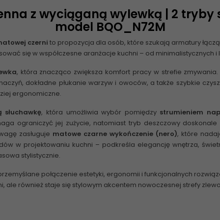
nna z wyciąganą wylewką | 2 tryby s
model BQO_N72M
matowej czerni
to propozycja dla osób, które szukają armatury łąc
sować się w współczesne aranżacje kuchni – od minimalistycznych i 
lewka
, która znacząco zwiększa komfort pracy w strefie zmywania
 naczyń, dokładne płukanie warzyw i owoców, a także szybkie czys
dziej ergonomiczne.
ą słuchawkę
, która umożliwia wybór pomiędzy
strumieniem na
ga ograniczyć jej zużycie, natomiast tryb deszczowy doskonale
uwagę zasługuje
matowe czarne wykończenie (nero)
, które nada
ndów w projektowaniu kuchni – podkreśla elegancję wnętrza, świe
owa stylistycznie.
rzemyślane połączenie estetyki, ergonomii i funkcjonalnych rozwiąza
i, ale również staje się stylowym akcentem nowoczesnej strefy zl