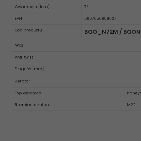
Gwarancja [lata]
7*
EAN
5907650858607
Kod produktu
BQO_N72M / BQO
Wąż
Anti-twist
Długość [mm]
Aerator
Typ aeratora
hone
Rozmiar aeratora
M22