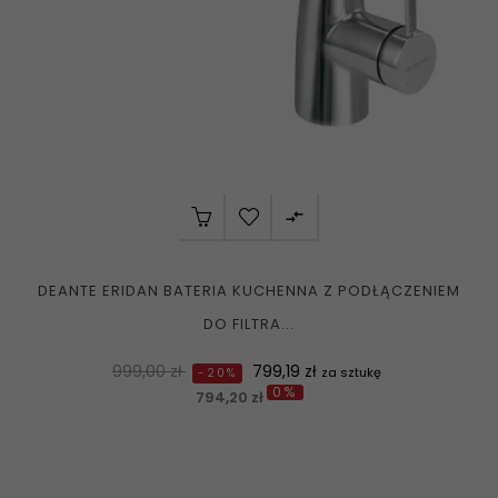

DEANTE ERIDAN BATERIA KUCHENNA Z PODŁĄCZENIEM
DO FILTRA...
Normalna
Cena
999,00 zł
799,19 zł
za sztukę
-20%
0%
cena
794,20 zł