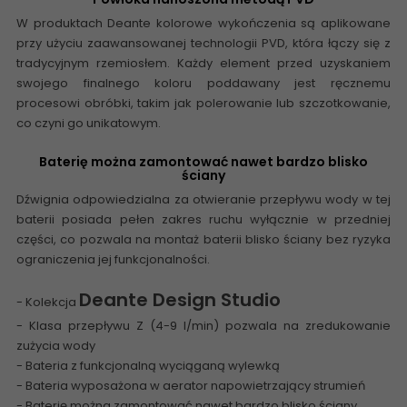
W produktach Deante kolorowe wykończenia są aplikowane
przy użyciu zaawansowanej technologii PVD, która łączy się z
tradycyjnym rzemiosłem. Każdy element przed uzyskaniem
swojego finalnego koloru poddawany jest ręcznemu
procesowi obróbki, takim jak polerowanie lub szczotkowanie,
co czyni go unikatowym.
Baterię można zamontować nawet bardzo blisko
ściany
Dźwignia odpowiedzialna za otwieranie przepływu wody w tej
baterii posiada pełen zakres ruchu wyłącznie w przedniej
części, co pozwala na montaż baterii blisko ściany bez ryzyka
ograniczenia jej funkcjonalności.
Deante Design Studio
- Kolekcja
- Klasa przepływu Z (4-9 l/min) pozwala na zredukowanie
zużycia wody
- Bateria z funkcjonalną wyciąganą wylewką
- Bateria wyposażona w aerator napowietrzający strumień
- Baterię można zamontować nawet bardzo blisko ściany