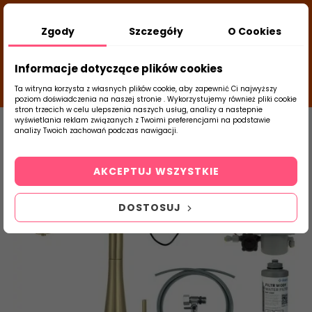
DODATKOWY RABAT Z KODEM:
NEWLOOK26
/
Zgody
Szczegóły
O Cookies
TUBADZIN
- DODAJ PRODUKT DO KOSZYKA, UŻYJ
23
KODÓW I SPRAWDŹ ILE ZAOSZCZĘDZISZ
d
close
Informacje dotyczące plików cookies
22
14
59
g
m
s
Ta witryna korzysta z własnych plików cookie, aby zapewnić Ci najwyższy
poziom doświadczenia na naszej stronie . Wykorzystujemy również pliki cookie
stron trzecich w celu ulepszenia naszych usług, analizy a nastepnie
Strona Główna
Armatura
Baterie Kuch
wyświetlania reklam związanych z Twoimi preferencjami na podstawie
analizy Twoich zachowań podczas nawigacji.
0
Szukaj
AKCEPTUJ WSZYSTKIE
produktu
DOSTOSUJ