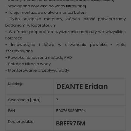
- Wyciągana wylewka do wody filtrowanej
- Tuleja montażowa ułatwia montaż baterii
- Tylko najlepsze materiały, których jakość potwierdzamy
badaniami w laboratorium
- W ofercie preparat do czyszczenia armatury we wszystkich
kolorach
- Innowacyjna i łatwa w utrzymaniu powłoka - złoto
szczotkowane
- Powłoka nanoszona metodą PVD
- Potrójna filtracja wody
- Monitorowanie przepływu wody
Kolekcja
DEANTE Eridan
Gwarancja [lata]
7
EAN
5907650895794
Kod produktu
BREFR75M