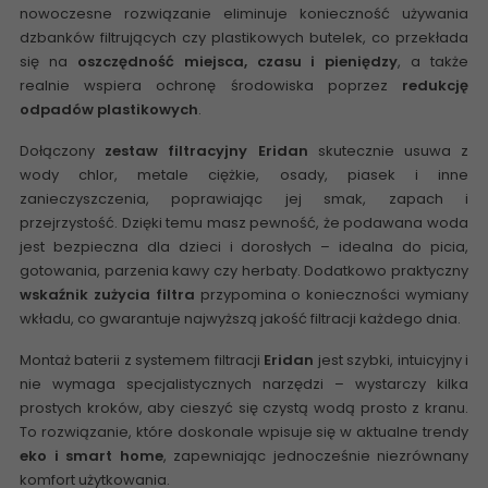
nowoczesne rozwiązanie eliminuje konieczność używania
dzbanków filtrujących czy plastikowych butelek, co przekłada
się na
oszczędność miejsca, czasu i pieniędzy
, a także
realnie wspiera ochronę środowiska poprzez
redukcję
odpadów plastikowych
.
Dołączony
zestaw filtracyjny Eridan
skutecznie usuwa z
wody chlor, metale ciężkie, osady, piasek i inne
zanieczyszczenia, poprawiając jej smak, zapach i
przejrzystość. Dzięki temu masz pewność, że podawana woda
jest bezpieczna dla dzieci i dorosłych – idealna do picia,
gotowania, parzenia kawy czy herbaty. Dodatkowo praktyczny
wskaźnik zużycia filtra
przypomina o konieczności wymiany
wkładu, co gwarantuje najwyższą jakość filtracji każdego dnia.
Montaż baterii z systemem filtracji
Eridan
jest szybki, intuicyjny i
nie wymaga specjalistycznych narzędzi – wystarczy kilka
prostych kroków, aby cieszyć się czystą wodą prosto z kranu.
To rozwiązanie, które doskonale wpisuje się w aktualne trendy
eko i smart home
, zapewniając jednocześnie niezrównany
komfort użytkowania.