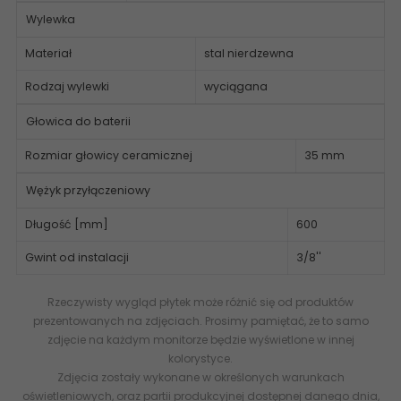
Wylewka
Materiał
stal nierdzewna
Rodzaj wylewki
wyciągana
Głowica do baterii
Rozmiar głowicy ceramicznej
35 mm
Wężyk przyłączeniowy
Długość [mm]
600
Gwint od instalacji
3/8''
Rzeczywisty wygląd płytek może różnić się od produktów
prezentowanych na zdjęciach. Prosimy pamiętać, że to samo
zdjęcie na każdym monitorze będzie wyświetlone w innej
kolorystyce.
Zdjęcia zostały wykonane w określonych warunkach
oświetleniowych, oraz partii produkcyjnej dostępnej danego dnia,