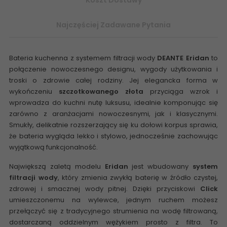
Najczęściej Zadawane Pytania
Bateria kuchenna z systemem filtracji wody
DEANTE Eridan
to
połączenie nowoczesnego designu, wygody użytkowania i
troski o zdrowie całej rodziny. Jej elegancka forma w
wykończeniu
szczotkowanego złota
przyciąga wzrok i
wprowadza do kuchni nutę luksusu, idealnie komponując się
zarówno z aranżacjami nowoczesnymi, jak i klasycznymi.
Smukły, delikatnie rozszerzający się ku dołowi korpus sprawia,
że bateria wygląda lekko i stylowo, jednocześnie zachowując
wyjątkową funkcjonalność.
Największą zaletą modelu
Eridan
jest wbudowany
system
filtracji wody
, który zmienia zwykłą baterię w źródło czystej,
zdrowej i smacznej wody pitnej. Dzięki przyciskowi
Click
umieszczonemu na wylewce, jednym ruchem możesz
przełączyć się z tradycyjnego strumienia na wodę filtrowaną,
dostarczaną oddzielnym wężykiem prosto z filtra. To