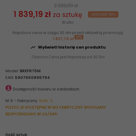
2 299,00 zł
1 839,19 zł
za sztukę
OSZCZĘDŹ 20%
Brutto
Najniższa cena w ciągu 30 dni przed aktualną promocją:
0%
1 827,70 zł
Wyświetl historię cen produktu

Obecna Cena jest Najniższą od 30 Dni
Model:
BREFR75M
EAN:
5907650895794
Dostępność towaru w oddziałach:
M ② - Fabryczny
Ilość: 2
POZYCJE DOSTĘPNE W M2 FABRYCZNY WYSYŁAMY
BEZPOŚREDNIO W 24/48h
Ilość sztuk