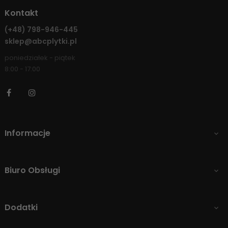
Kontakt
(+48)
798-946-445
sklep@abcplytki.pl
poniedziałek - piątek
8:00 - 17:00
Facebook
Instagram
Informacje

Biuro Obsługi

Dodatki
