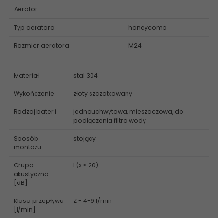
Aerator
Typ aeratora
honeycomb
Rozmiar aeratora
M24
Materiał
stal 304
Wykończenie
złoty szczotkowany
Rodzaj baterii
jednouchwytowa, mieszaczowa, do
podłączenia filtra wody
Sposób
stojący
montażu
Grupa
I (x ≤ 20)
akustyczna
[dB]
Klasa przepływu
Z - 4-9 l/min
[l/min]