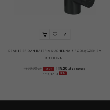

DEANTE ERIDAN BATERIA KUCHENNA Z PODŁĄCZENIEM
DO FILTRA...
Normalna
Cena
1 399,00 zł
1 119,20 zł
za sztukę
-20%
0%
cena
1 112,20 zł