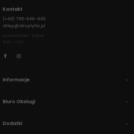
Kontakt
(+48)
798-946-445
sklep@abcplytki.pl
poniedziałek - piątek
8:00 - 17:00
Facebook
Instagram
Informacje

Biuro Obsługi

Dodatki
