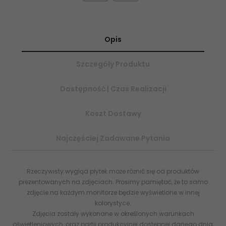
Opis
Szczegóły Produktu
Dostępność | Czas Realizacji
Koszt Dostawy
Najczęściej Zadawane Pytania
Rzeczywisty wygląd płytek może różnić się od produktów
prezentowanych na zdjęciach. Prosimy pamiętać, że to samo
zdjęcie na każdym monitorze będzie wyświetlone w innej
kolorystyce.
Zdjęcia zostały wykonane w określonych warunkach
oświetleniowych, oraz partii produkcyjnej dostępnej danego dnia,