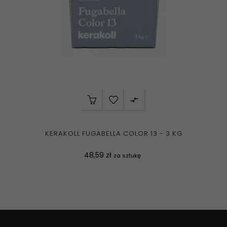

KERAKOLL FUGABELLA COLOR 13 - 3 KG
Cena
48,59 zł
za sztukę