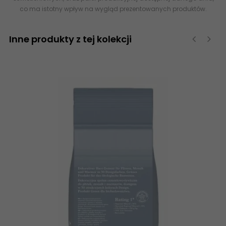
co ma istotny wpływ na wygląd prezentowanych produktów.
Inne produkty z tej kolekcji
‹
›