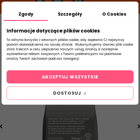
19
02
04
g
m
s
Zgody
Szczegóły
O Cookies
0
Szukaj
Informacje dotyczące plików cookies
Ta witryna korzysta z własnych plików cookie, aby zapewnić Ci najwyższy
poziom doświadczenia na naszej stronie . Wykorzystujemy również pliki cookie
stron trzecich w celu ulepszenia naszych usług, analizy a nastepnie
Strona Główna
Chemia Budowlana
Fugi
wyświetlania reklam związanych z Twoimi preferencjami na podstawie
produktu
analizy Twoich zachowań podczas nawigacji.
AKCEPTUJ WSZYSTKIE
DOSTOSUJ