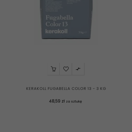

KERAKOLL FUGABELLA COLOR 13 - 3 KG
Cena
48,59 zł
za sztukę