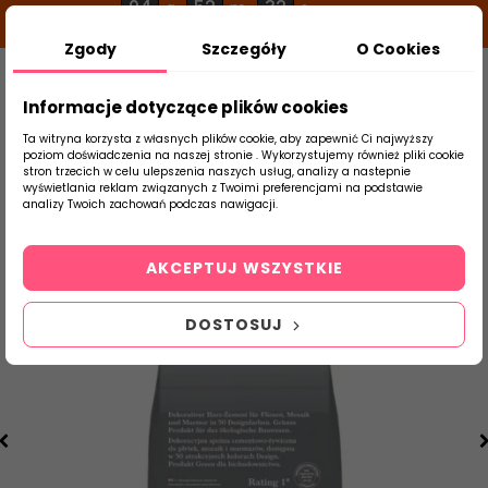
04
52
32
g
m
s
Zgody
Szczegóły
O Cookies
0
Szukaj
Informacje dotyczące plików cookies
Ta witryna korzysta z własnych plików cookie, aby zapewnić Ci najwyższy
poziom doświadczenia na naszej stronie . Wykorzystujemy również pliki cookie
stron trzecich w celu ulepszenia naszych usług, analizy a nastepnie
Strona Główna
Chemia Budowlana
Fugi
wyświetlania reklam związanych z Twoimi preferencjami na podstawie
produktu
analizy Twoich zachowań podczas nawigacji.
AKCEPTUJ WSZYSTKIE
DOSTOSUJ