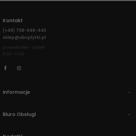
Kontakt
(+48)
798-946-445
sklep@abcplytki.pl
poniedziałek - piątek
8:00 - 17:00
Facebook
Instagram
Informacje

Biuro Obsługi
