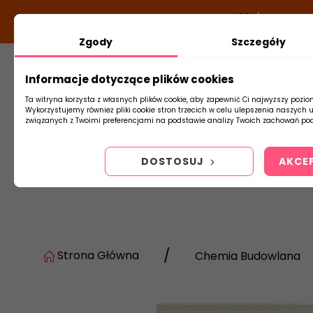
DODATKOWY RABAT Z KODEM:
NEWLOOK26
/
TUBADZIN
Zgody
Szczegóły
Informacje dotyczące plików cookies
Płytki
Arm
Ta witryna korzysta z własnych plików cookie, aby zapewnić Ci najwyższy pozio
Wykorzystujemy również pliki cookie stron trzecich w celu ulepszenia naszych 
związanych z Twoimi preferencjami na podstawie analizy Twoich zachowań pod
DOSTOSUJ
AKCE
Strona Główna
Chemia Budowlana