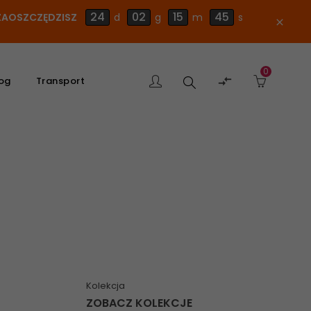
24
02
15
45
E ZAOSZCZĘDZISZ
d
g
m
s
close
0
Szukaj

og
Transport
produktu
Kolekcja
ZOBACZ KOLEKCJE