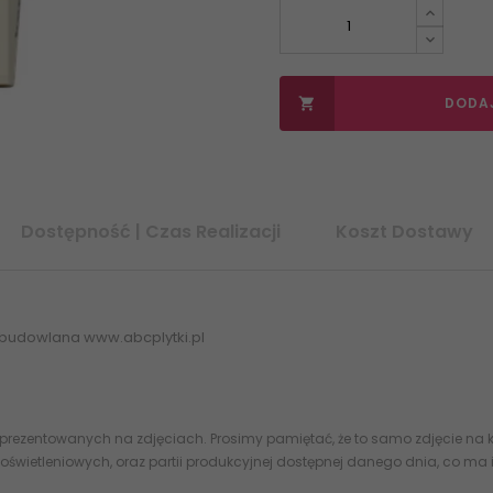
DODA

Dostępność | Czas Realizacji
Koszt Dostawy
 budowlana www.abcplytki.pl
 prezentowanych na zdjęciach. Prosimy pamiętać, że to samo zdjęcie na k
oświetleniowych, oraz partii produkcyjnej dostępnej danego dnia, co ma