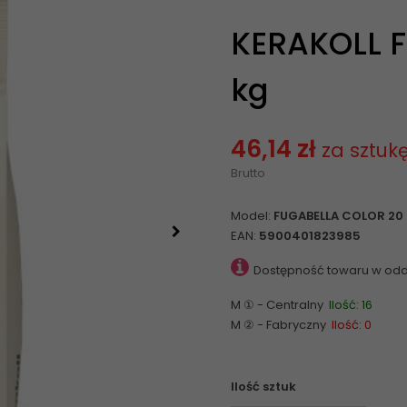
KERAKOLL F
kg
46,14 zł
za sztuk
Brutto
Model:
FUGABELLA COLOR 20 
EAN:
5900401823985
Dostępność towaru w odd
M ① - Centralny
Ilość: 16
M ② - Fabryczny
Ilość: 0
Ilość sztuk