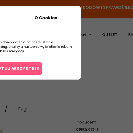
- DODAJ PRODUKT DO KOSZYKA, UŻYJ KODÓW I SPRAWDŹ IL
O Cookies
OUTLET
Bl
atura
Ceramika
Producenci
m doświadczenia na naszej stronie .
usług, analizy a nastepnie wyświetlania reklam
czas nawigacji.
PTUJ WSZYSTKIE
Kontakt
Fugi
Producent
KERAKOLL