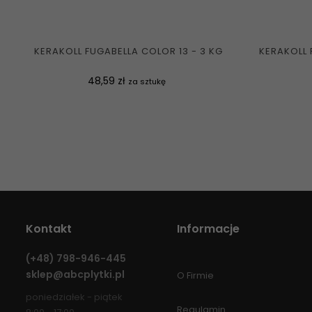
KERAKOLL FUGABELLA COLOR 13 - 3 KG
KERAKOLL 
Cena
48,59 zł
za sztukę
Kontakt
Informacje
(+48)
798-946-445
sklep@abcplytki.pl
O Firmie
poniedziałek - piątek
Regulamin