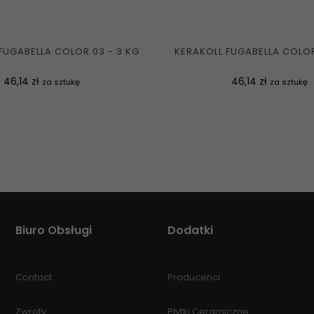
FUGABELLA COLOR 03 - 3 KG
KERAKOLL FUGABELLA COLOR
Cena
Cena
46,14 zł
46,14 zł
za sztukę
za sztukę
Biuro Obsługi
Dodatki
Contact
Producenci
Zwroty
Płytki Ceramiczne