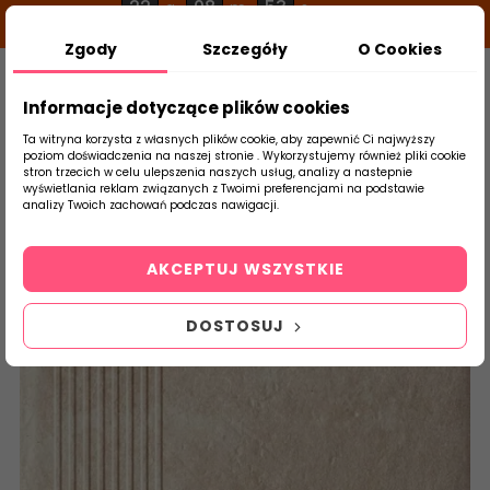
22
08
52
g
m
s
Zgody
Szczegóły
O Cookies
0
Szukaj
Informacje dotyczące plików cookies
Ta witryna korzysta z własnych plików cookie, aby zapewnić Ci najwyższy
poziom doświadczenia na naszej stronie . Wykorzystujemy również pliki cookie
stron trzecich w celu ulepszenia naszych usług, analizy a nastepnie
Strona Główna
Klinkier
Paradyż
S
wyświetlania reklam związanych z Twoimi preferencjami na podstawie
produktu
analizy Twoich zachowań podczas nawigacji.
AKCEPTUJ WSZYSTKIE
DOSTOSUJ