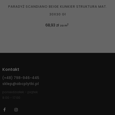
PARADYŻ SCANDIANO BEIGE KLINKIER STRUKTURA MAT.
30X30 G1
Cena
68,93 zł
2
za m
Kontakt
(+48)
798-946-445
sklep@abcplytki.pl
poniedziałek - piątek
8:00 - 17:00
Facebook
Instagram