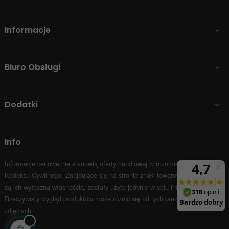
Informacje

Biuro Obsługi

Dodatki

Info
Informacje cenowe nie stanowią oferty handlowej w rozumieniu Art.66 par.1
Kodeksu Cywilnego.
Znajdujące się na stronie znaki towarowe i nazwy firm
są ich wyłączną własnością, zostały użyte jedynie w celu informacyjnym.
Rzeczywisty wygląd produktów może różnić się od tych prezentowanych na
zdjęciach.