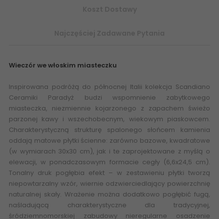
Koszt Dostawy
Najczęściej Zadawane Pytania
Wieczór we włoskim miasteczku
Inspirowana podróżą do północnej Italii kolekcja Scandiano
Ceramiki Paradyż budzi wspomnienie zabytkowego
miasteczka, niezmiennie kojarzonego z zapachem świeżo
parzonej kawy i wszechobecnym, wiekowym piaskowcem.
Charakterystyczną strukturę spalonego słońcem kamienia
oddają matowe płytki ścienne: zarówno bazowe, kwadratowe
(w wymiarach 30x30 cm), jak i te zaprojektowane z myślą o
elewacji, w ponadczasowym formacie cegły (6,6x24,5 cm).
Tonalny druk pogłębia efekt – w zestawieniu płytki tworzą
niepowtarzalny wzór, wiernie odzwierciedlający powierzchnię
naturalnej skały. Wrażenie można dodatkowo pogłębić fugą,
naśladującą charakterystyczne dla tradycyjnej,
śródziemnomorskiej zabudowy nieregularne osadzenie