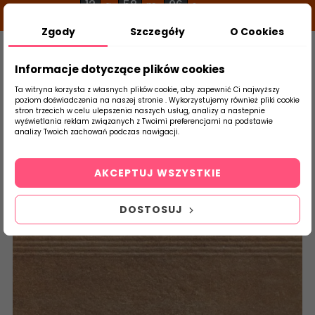
12
58
05
g
m
s
Zgody
Szczegóły
O Cookies
0
Szukaj
Informacje dotyczące plików cookies
Ta witryna korzysta z własnych plików cookie, aby zapewnić Ci najwyższy
poziom doświadczenia na naszej stronie . Wykorzystujemy również pliki cookie
stron trzecich w celu ulepszenia naszych usług, analizy a nastepnie
Strona Główna
Klinkier
Paradyż
S
wyświetlania reklam związanych z Twoimi preferencjami na podstawie
produktu
analizy Twoich zachowań podczas nawigacji.
AKCEPTUJ WSZYSTKIE
DOSTOSUJ