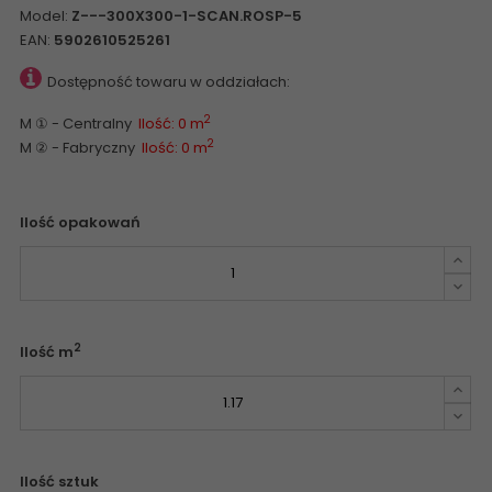
Model:
Z---300X300-1-SCAN.ROSP-5
EAN:
5902610525261
Dostępność towaru w oddziałach:
2
M ① - Centralny
Ilość: 0 m
2
M ② - Fabryczny
Ilość: 0 m
Ilość opakowań
2
Ilość m
Ilość sztuk