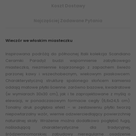
Koszt Dostawy
Najczęściej Zadawane Pytania
Wieczór we włoskim miasteczku
Inspirowana podróżą do północnej Italii kolekcja Scandiano
Ceramiki Paradyż budzi wspomnienie zabytkowego
miasteczka, niezmiennie kojarzonego z zapachem świeżo
parzonej kawy i wszechobecnym, wiekowym piaskowcem.
Charakterystyczną strukturę spalonego słońcem kamienia
oddają matowe płytki ścienne: zarówno bazowe, kwadratowe
(w wymiarach 30x30 cm), jak i te zaprojektowane z myślą o
elewacji, w ponadczasowym formacie cegły (6,6x24,5 cm).
Tonalny druk pogłębia efekt – w zestawieniu płytki tworzą
niepowtarzalny wzór, wiernie odzwierciedlający powierzchnię
naturalnej skały. Wrażenie można dodatkowo pogłębić fugą,
naśladującą charakterystyczne dla tradycyjnej,
śródziemnomorskiej zabudowy nieregularne osadzenie