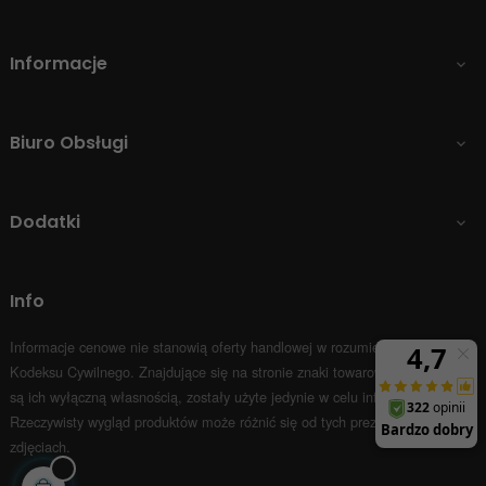
Informacje

Biuro Obsługi

Dodatki

Info
Informacje cenowe nie stanowią oferty handlowej w rozumieniu Art.66 par.1
Kodeksu Cywilnego.
Znajdujące się na stronie znaki towarowe i nazwy firm
są ich wyłączną własnością, zostały użyte jedynie w celu informacyjnym.
Rzeczywisty wygląd produktów może różnić się od tych prezentowanych na
zdjęciach.