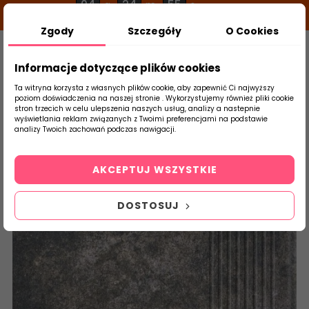
04
24
55
g
m
s
Zgody
Szczegóły
O Cookies
0
Szukaj
Informacje dotyczące plików cookies
Ta witryna korzysta z własnych plików cookie, aby zapewnić Ci najwyższy
poziom doświadczenia na naszej stronie . Wykorzystujemy również pliki cookie
stron trzecich w celu ulepszenia naszych usług, analizy a nastepnie
Strona Główna
Klinkier
Paradyż
Vi
wyświetlania reklam związanych z Twoimi preferencjami na podstawie
produktu
analizy Twoich zachowań podczas nawigacji.
AKCEPTUJ WSZYSTKIE
DOSTOSUJ