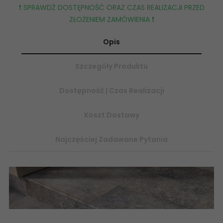
❗️ SPRAWDŹ DOSTĘPNOŚĆ ORAZ CZAS REALIZACJI PRZED
ZŁOŻENIEM ZAMÓWIENIA ❗️
Opis
Szczegóły Produktu
Dostępność | Czas Realizacji
Koszt Dostawy
Najczęściej Zadawane Pytania