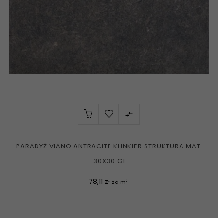

PARADYŻ VIANO ANTRACITE KLINKIER STRUKTURA MAT.
30X30 G1
Cena
78,11 zł
2
za m