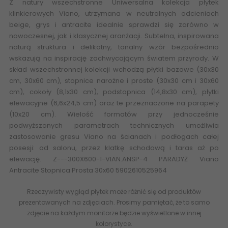
Z natury wszechstronne Uniwersalna kolekcja płytek
klinkierowych Viano, utrzymana w neutralnych odcieniach
beige, grys i antracite idealnie sprawdzi się zarówno w
nowoczesnej, jak i klasycznej aranżacji. Subtelna, inspirowana
naturą struktura i delikatny, tonalny wzór bezpośrednio
wskazują na inspirację zachwycającym światem przyrody. W
skład wszechstronnej kolekcji wchodzą płytki bazowe (30x30
cm, 30x60 cm), stopnice narożne i proste (30x30 cm i 30x60
cm), cokoły (8,1x30 cm), podstopnica (14,8x30 cm), płytki
elewacyjne (6,6x24,5 cm) oraz te przeznaczone na parapety
(10x20 cm). Wielość formatów przy jednocześnie
podwyższonych parametrach technicznych umożliwia
zastosowanie gresu Viano na ścianach i podłogach całej
posesji: od salonu, przez klatkę schodową i taras aż po
elewację. Z---300X600-1-VIAN.ANSP-4 PARADYŻ Viano
Antracite Stopnica Prosta 30x60 5902610525964
Rzeczywisty wygląd płytek może różnić się od produktów
prezentowanych na zdjęciach. Prosimy pamiętać, że to samo
zdjęcie na każdym monitorze będzie wyświetlone w innej
kolorystyce.