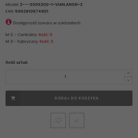
Model:
Z---300X300-1-VIAN.ANSN-2
EAN:
5902610574801
Dostępność towaru w oddziałach:
M ① - Centralny
Ilość: 0
M ② - Fabryczny
Ilość: 0
Ilość sztuk
DODAJ DO KOSZYKA

