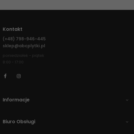
Kontakt
(+48)
798-946-445
sklep@abcplytki.pl
poniedziałek - piątek
8:00 - 17:00
Facebook
Instagram
Informacje

Biuro Obsługi
