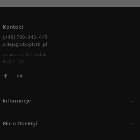
Kontakt
(+48)
798-946-445
sklep@abcplytki.pl
poniedziałek - piątek
8:00 - 17:00
Facebook
Instagram
Informacje

Biuro Obsługi
