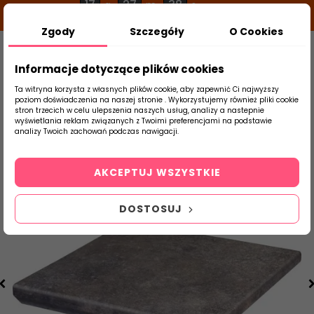
17
27
37
g
m
s
Zgody
Szczegóły
O Cookies
0
Szukaj
Informacje dotyczące plików cookies
Ta witryna korzysta z własnych plików cookie, aby zapewnić Ci najwyższy
poziom doświadczenia na naszej stronie . Wykorzystujemy również pliki cookie
stron trzecich w celu ulepszenia naszych usług, analizy a nastepnie
Strona Główna
Klinkier
Paradyż
Vi
wyświetlania reklam związanych z Twoimi preferencjami na podstawie
produktu
analizy Twoich zachowań podczas nawigacji.
AKCEPTUJ WSZYSTKIE
DOSTOSUJ