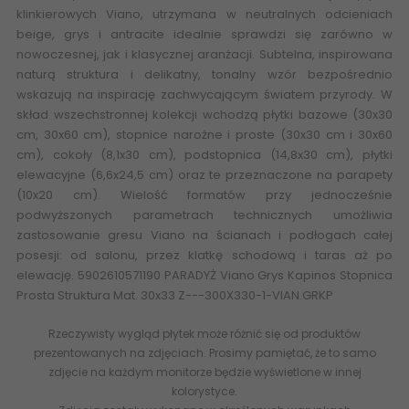
klinkierowych Viano, utrzymana w neutralnych odcieniach
beige, grys i antracite idealnie sprawdzi się zarówno w
nowoczesnej, jak i klasycznej aranżacji. Subtelna, inspirowana
naturą struktura i delikatny, tonalny wzór bezpośrednio
wskazują na inspirację zachwycającym światem przyrody. W
skład wszechstronnej kolekcji wchodzą płytki bazowe (30x30
cm, 30x60 cm), stopnice narożne i proste (30x30 cm i 30x60
cm), cokoły (8,1x30 cm), podstopnica (14,8x30 cm), płytki
elewacyjne (6,6x24,5 cm) oraz te przeznaczone na parapety
(10x20 cm). Wielość formatów przy jednocześnie
podwyższonych parametrach technicznych umożliwia
zastosowanie gresu Viano na ścianach i podłogach całej
posesji: od salonu, przez klatkę schodową i taras aż po
elewację. 5902610571190 PARADYŻ Viano Grys Kapinos Stopnica
Prosta Struktura Mat. 30x33 Z---300X330-1-VIAN.GRKP
Rzeczywisty wygląd płytek może różnić się od produktów
prezentowanych na zdjęciach. Prosimy pamiętać, że to samo
zdjęcie na każdym monitorze będzie wyświetlone w innej
kolorystyce.