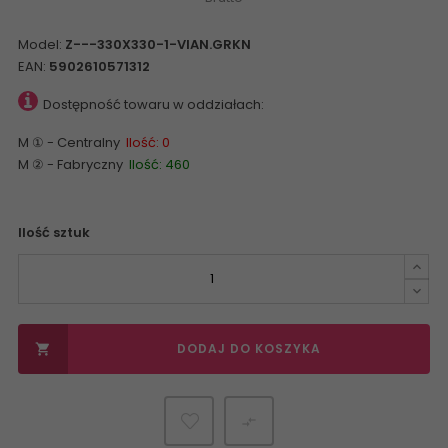
Model:
Z---330X330-1-VIAN.GRKN
EAN:
5902610571312
Dostępność towaru w oddziałach:
M ① - Centralny
Ilość: 0
M ② - Fabryczny
Ilość: 460
Ilość sztuk
DODAJ DO KOSZYKA

