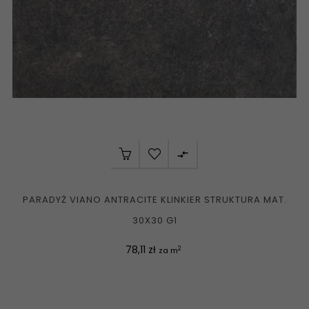

PARADYŻ VIANO ANTRACITE KLINKIER STRUKTURA MAT.
30X30 G1
Cena
78,11 zł
2
za m