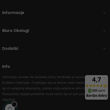
Informacje

Biuro Obsługi

Dodatki

Info
Informacje cenowe nie stanowią oferty handlowej w rozumieniu Art.66 par.1
Kodeksu Cywilnego.
Znajdujące się na stronie znaki towarowe i nazwy firm
są ich wyłączną własnością, zostały użyte jedynie w celu informacyjnym.
Rzeczywisty wygląd produktów może różnić się od tych prezentowanych na
zdjęciach.