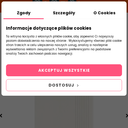
20
00
19
g
m
s
Zgody
Szczegóły
O Cookies
0
Szukaj
Informacje dotyczące plików cookies
Ta witryna korzysta z własnych plików cookie, aby zapewnić Ci najwyższy
poziom doświadczenia na naszej stronie . Wykorzystujemy również pliki cookie
stron trzecich w celu ulepszenia naszych usług, analizy a nastepnie
Strona Główna
Salon / Taras
Paradyż
wyświetlania reklam związanych z Twoimi preferencjami na podstawie
produktu
analizy Twoich zachowań podczas nawigacji.
AKCEPTUJ WSZYSTKIE
DOSTOSUJ