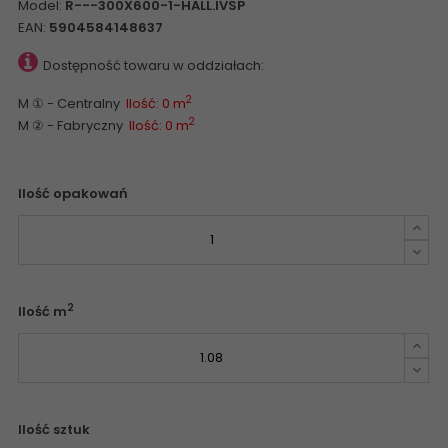
Model:
R---300X600-1-HALL.IVSP
EAN:
5904584148637
Dostępność towaru w oddziałach:
2
M ① - Centralny
Ilość: 0 m
2
M ② - Fabryczny
Ilość: 0 m
Ilość opakowań
2
Ilość m
Ilość sztuk