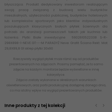
błyszcząca. Produkt dedykowany inwestorom realizującym
swoją pracę związaną z budową wielu budynków
mieszkalnych, użyteczności publicznej, budynków hotelowych
lub kompleksów sportowych jako klientów indywidualnych
poszukujących klasycznych białych płytek ściennych dla
potrzeb do aranżacji pomieszczeń takich jak kuchnia lub
łazienka. P
łytki Białe inwestycyjne
5902610522338 S-R-
298X898-1-NEVE.GT---M PARADYŻ Neve Grafit Ściana Rekt. Mat
29,8X89,8 G1 sklep płytki 30x90
Rzeczywisty wygląd płytek może różnić się od produktów
prezentowanych na zdjęciach. Prosimy pamiętać, że to samo
zdjęcie na każdym monitorze będzie wyświetlone w innej
kolorystyce.
Zdjęcia zostały wykonane w określonych warunkach
oświetleniowych, oraz partii produkcyjnej dostępnej danego dnia,
co ma istotny wpływ na wygląd prezentowanych produktów.
Inne produkty z tej kolekcji