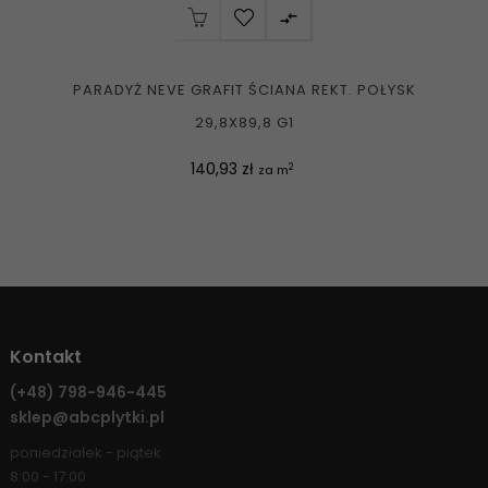

PARADYŻ NEVE GRAFIT ŚCIANA REKT. POŁYSK
29,8X89,8 G1
Cena
140,93 zł
2
za m
Kontakt
(+48)
798-946-445
sklep@abcplytki.pl
poniedziałek - piątek
8:00 - 17:00