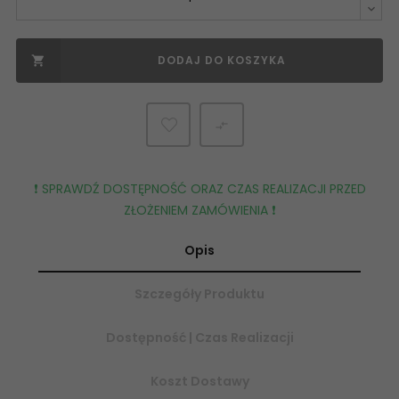
DODAJ DO KOSZYKA


❗️ SPRAWDŹ DOSTĘPNOŚĆ ORAZ CZAS REALIZACJI PRZED
ZŁOŻENIEM ZAMÓWIENIA ❗️
Opis
Szczegóły Produktu
Dostępność | Czas Realizacji
Koszt Dostawy