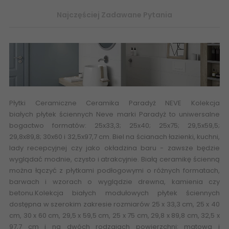
Najczęściej Zadawane Pytania
Płytki Ceramiczne Ceramika
Paradyż
NEVE Kolekcja
białych
płytek ściennych
Neve marki Paradyż to uniwersalne
bogactwo formatów: 25x33,3; 25x40; 25x75; 29,5x59,5;
29,8x89,8; 30x60 i 32,5x97,7 cm. Biel na ścianach łazienki, kuchni,
lady recepcyjnej czy jako okładzina baru - zawsze będzie
wyglądać modnie, czysto i atrakcyjnie. Białą ceramikę ścienną
można łączyć z płytkami podłogowymi o różnych formatach,
barwach i wzorach o wyglądzie drewna, kamienia czy
betonu.Kolekcja białych modułowych płytek ściennych
dostępna w szerokim zakresie rozmiarów 25 x 33,3 cm, 25 x 40
cm, 30 x 60 cm, 29,5 x 59,5 cm, 25 x 75 cm, 29,8 x 89,8 cm, 32,5 x
97,7 cm i na dwóch rodzajach powierzchni: matowa i