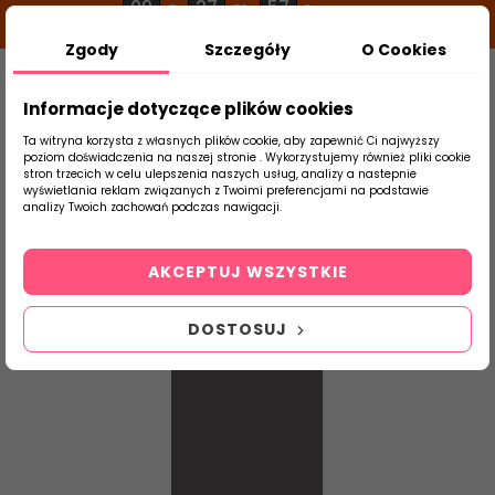
09
27
57
g
m
s
Zgody
Szczegóły
O Cookies
0
Szukaj
Informacje dotyczące plików cookies
Ta witryna korzysta z własnych plików cookie, aby zapewnić Ci najwyższy
poziom doświadczenia na naszej stronie . Wykorzystujemy również pliki cookie
stron trzecich w celu ulepszenia naszych usług, analizy a nastepnie
Strona Główna
Płytki Łazienkowe
Parad
wyświetlania reklam związanych z Twoimi preferencjami na podstawie
produktu
analizy Twoich zachowań podczas nawigacji.
AKCEPTUJ WSZYSTKIE
DOSTOSUJ