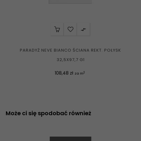

PARADYŻ NEVE BIANCO ŚCIANA REKT. POŁYSK
32,5X97,7 G1
Cena
108,48 zł
2
za m
Może ci się spodobać również