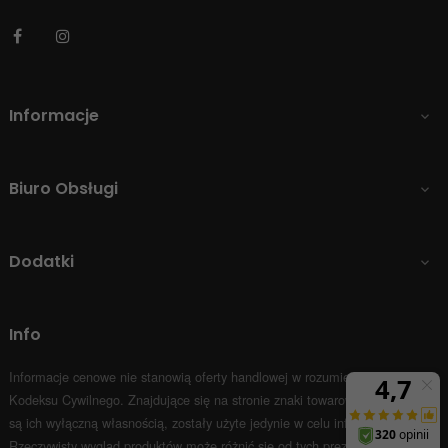
Facebook
Instagram
Informacje

Biuro Obsługi

Dodatki

Info
Informacje cenowe nie stanowią oferty handlowej w rozumieniu Art.66 par.1
Kodeksu Cywilnego.
Znajdujące się na stronie znaki towarowe i nazwy firm
są ich wyłączną własnością, zostały użyte jedynie w celu informacyjnym.
Rzeczywisty wygląd produktów może różnić się od tych prezentowanych na