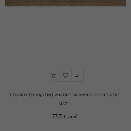

DOMINO (TUBĄDZIN) WALNUT BROWN STR GRES REKT.
MAT....
Cena
77,71 zł
2
za m