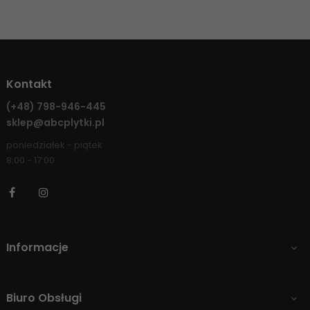
Kontakt
(+48)
798-946-445
sklep@abcplytki.pl
poniedziałek - piątek
8:00 - 17:00
Facebook
Instagram
Informacje

Biuro Obsługi
