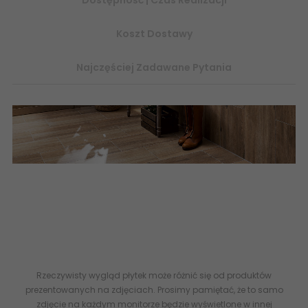
Koszt Dostawy
Najczęściej Zadawane Pytania
Podłoga przechodzi w ścianę... czemu nie?! Płytki z wyraźną
strukturą szlachetnego drewna wprowadzają swojski klimat do
przedpokoju. Sklep płytki drewnopodobne, imitacja
drewnianej podłogi
drewno parkiet
PP-02-503-0598-0148-1-
028 DOMINO (Tubądzin) Walnut Brown STR Gres Rekt. Mat.
14,8x59,8 598x148 15x60 5900199224605
Rzeczywisty wygląd płytek może różnić się od produktów
prezentowanych na zdjęciach. Prosimy pamiętać, że to samo
zdjęcie na każdym monitorze będzie wyświetlone w innej