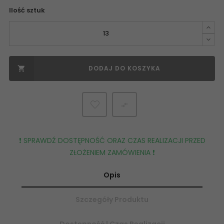
Ilość sztuk
DODAJ DO KOSZYKA


❗️ SPRAWDŹ DOSTĘPNOŚĆ ORAZ CZAS REALIZACJI PRZED
ZŁOŻENIEM ZAMÓWIENIA ❗️
Opis
Szczegóły Produktu
Dostępność | Czas Realizacji