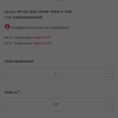
Model:
PP-02-503-0598-0148-1-028
EAN:
5900199224605
Dostępność towaru w oddziałach:
2
M ① - Centralny
Ilość: 0 m
2
M ② - Fabryczny
Ilość: 0 m
Ilość opakowań
2
Ilość m