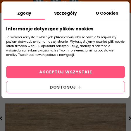
08
50
00
g
m
s
Zgody
Szczegóły
O Cookies
0
Szukaj
Informacje dotyczące plików cookies
Ta witryna korzysta z własnych plików cookie, aby zapewnić Ci najwyższy
poziom doświadczenia na naszej stronie . Wykorzystujemy również pliki cookie
stron trzecich w celu ulepszenia naszych usług, analizy a nastepnie
Strona Główna
Salon / Taras
DOMINO
wyświetlania reklam związanych z Twoimi preferencjami na podstawie
produktu
analizy Twoich zachowań podczas nawigacji.
AKCEPTUJ WSZYSTKIE
DOSTOSUJ