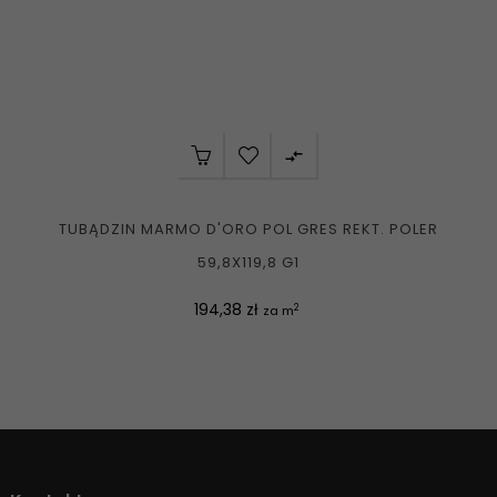

TUBĄDZIN MARMO D'ORO POL GRES REKT. POLER
59,8X119,8 G1
Cena
194,38 zł
2
za m