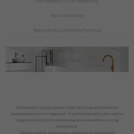
Dostępność | Czas Realizacji
Koszt Dostawy
Najczęściej Zadawane Pytania
sklep z płytkami ceramicznymi online kurier dostawa kod
rabatowy promocje abcpłytki, imitacja kamienia marmuru, biał
złoty marmur
kamieniopodobne
marmurowe flizy terakota
sklep
marmurowe
Rzeczywisty wygląd płytek może różnić się od produktów
prezentowanych na zdjęciach. Prosimy pamiętać, że to samo
zdjęcie na każdym monitorze będzie wyświetlone w innej
kolorystyce.
Zdjęcia zostały wykonane w określonych warunkach