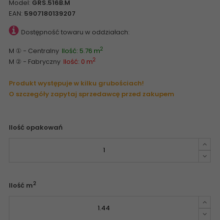
Model:
GRS.516B.M
EAN:
5907180139207
Dostępność towaru w oddziałach:
2
M ① - Centralny
Ilość: 5.76 m
2
M ② - Fabryczny
Ilość: 0 m
Produkt występuje w kilku grubościach!
O szczegóły zapytaj sprzedawcę przed zakupem
Ilość opakowań
2
Ilość m