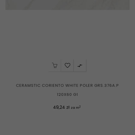

CERAMSTIC CORIENTO WHITE POLER GRS.376A.P
120X60 G1
Cena
49,24 zł
2
za m