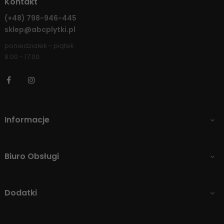
Kontakt
(+48)
798-946-445
sklep@abcplytki.pl
poniedziałek - piątek
8:00 - 17:00
Facebook
Instagram
Informacje

Biuro Obsługi

Dodatki
