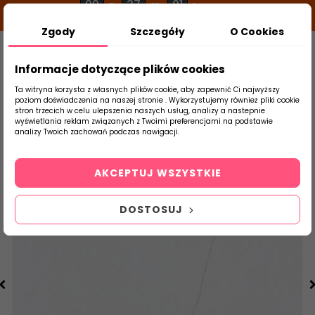
00
37
00
g
m
s
Zgody
Szczegóły
O Cookies
0
Szukaj
Informacje dotyczące plików cookies
Ta witryna korzysta z własnych plików cookie, aby zapewnić Ci najwyższy
poziom doświadczenia na naszej stronie . Wykorzystujemy również pliki cookie
stron trzecich w celu ulepszenia naszych usług, analizy a nastepnie
Strona Główna
Salon / Taras
Ceramsti
wyświetlania reklam związanych z Twoimi preferencjami na podstawie
produktu
analizy Twoich zachowań podczas nawigacji.
AKCEPTUJ WSZYSTKIE
DOSTOSUJ