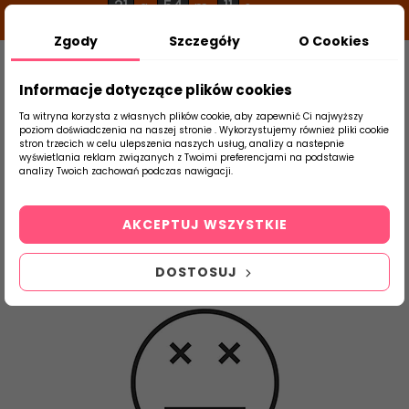
21
54
11
g
m
s
Zgody
Szczegóły
O Cookies
0
Szukaj
Informacje dotyczące plików cookies
Ta witryna korzysta z własnych plików cookie, aby zapewnić Ci najwyższy
poziom doświadczenia na naszej stronie . Wykorzystujemy również pliki cookie
stron trzecich w celu ulepszenia naszych usług, analizy a nastepnie
Strona Główna
Salon / Taras
Netto
wyświetlania reklam związanych z Twoimi preferencjami na podstawie
produktu
analizy Twoich zachowań podczas nawigacji.
Netto
AKCEPTUJ WSZYSTKIE
Płytki Ceramiczne - Sklep Internetowy - NETTO - Glazura
Terakota Gresy - abcplytki.pl
DOSTOSUJ