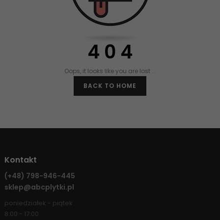
4 0 4
Oops, it looks like you are lost ...
BACK TO HOME
Kontakt
(+48)
798-946-445
sklep@abcplytki.pl
poniedziałek - piątek
8:00 - 17:00