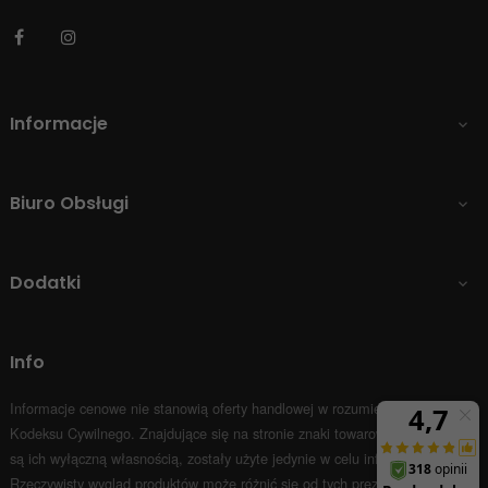
Facebook
Instagram
Informacje

Biuro Obsługi

Dodatki

Info
Informacje cenowe nie stanowią oferty handlowej w rozumieniu Art.66 par.1
Kodeksu Cywilnego.
Znajdujące się na stronie znaki towarowe i nazwy firm
są ich wyłączną własnością, zostały użyte jedynie w celu informacyjnym.
Rzeczywisty wygląd produktów może różnić się od tych prezentowanych na